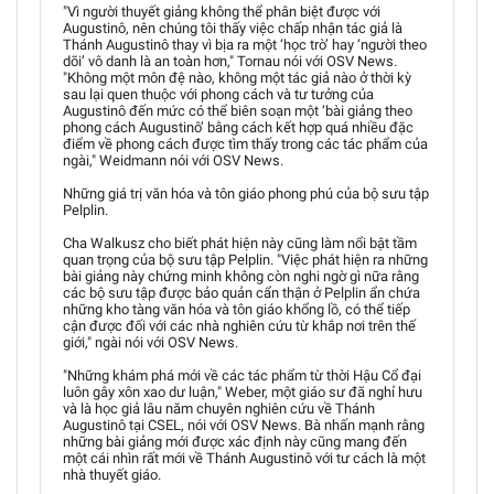
"Vì người thuyết giảng không thể phân biệt được với
Augustinô, nên chúng tôi thấy việc chấp nhận tác giả là
Thánh Augustinô thay vì bịa ra một ‘học trò’ hay ‘người theo
dõi’ vô danh là an toàn hơn," Tornau nói với OSV News.
"Không một môn đệ nào, không một tác giả nào ở thời kỳ
sau lại quen thuộc với phong cách và tư tưởng của
Augustinô đến mức có thể biên soạn một ‘bài giảng theo
phong cách Augustinô’ bằng cách kết hợp quá nhiều đặc
điểm về phong cách được tìm thấy trong các tác phẩm của
ngài," Weidmann nói với OSV News.
Những giá trị văn hóa và tôn giáo phong phú của bộ sưu tập
Pelplin.
Cha Walkusz cho biết phát hiện này cũng làm nổi bật tầm
quan trọng của bộ sưu tập Pelplin. "Việc phát hiện ra những
bài giảng này chứng minh không còn nghi ngờ gì nữa rằng
các bộ sưu tập được bảo quản cẩn thận ở Pelplin ẩn chứa
những kho tàng văn hóa và tôn giáo khổng lồ, có thể tiếp
cận được đối với các nhà nghiên cứu từ khắp nơi trên thế
giới," ngài nói với OSV News.
"Những khám phá mới về các tác phẩm từ thời Hậu Cổ đại
luôn gây xôn xao dư luận," Weber, một giáo sư đã nghỉ hưu
và là học giả lâu năm chuyên nghiên cứu về Thánh
Augustinô tại CSEL, nói với OSV News. Bà nhấn mạnh rằng
những bài giảng mới được xác định này cũng mang đến
một cái nhìn rất mới về Thánh Augustinô với tư cách là một
nhà thuyết giáo.