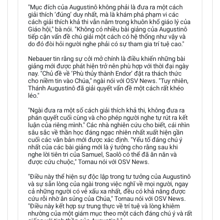
"Mục đích của Augustinô không phải là đưa ra một cách
giải thích ‘đúng’ duy nhất, mà là khám phá phạm vi các
cách giải thích khả thi vẫn nằm trong khuôn khổ giáo lý của
Giáo hội," bà nói. "Không có nhiều bài giảng của Augustinô
tiếp cận vấn đề chú giải một cách có hệ thống như vậy và
do đó đòi hỏi người nghe phải có sự tham gia trí tuệ cao."
Nebauer tin rằng sự cởi mở chính là điều khiến những bài
giảng mới được phát hiện trở nên phù hợp với thời đại ngày
nay. "Chủ đề về ‘Phù thủy thành Endor’ đặt ra thách thức
cho niềm tin vào Chúa," ngài nói với OSV News. "Tuy nhiên,
Thánh Augustinô đã giải quyết vấn đề một cách rất khéo
léo."
"Ngài đưa ra một số cách giải thích khả thi, không đưa ra
phán quyết cuối cùng và cho phép người nghe tự rút ra kết
luận của riêng mình." Các nhà nghiên cứu cho biết, cái nhìn
sâu sắc về thần học đáng ngạc nhiên nhất xuất hiện gần
cuối các văn bản mới được xác định. "Yếu tố đáng chú ý
nhất của các bài giảng mới là ý tưởng cho rằng sau khi
nghe lời tiên tri của Samuel, Saolô có thể đã ăn năn và
được cứu chuộc," Tornau nói với OSV News.
"Điều này thể hiện sự độc lập trong tư tưởng của Augustinô
và sự sẵn lòng của ngài trong việc nghĩ về mọi người, ngay
cả những người có vẻ xấu xa nhất, đều có khả năng được
cứu rỗi nhờ ân sủng của Chúa," Tornau nói với OSV News.
"Điều này kết hợp sự trung thực về trí tuệ và lòng khiêm
nhường của một giám mục theo một cách đáng chú ý và rất