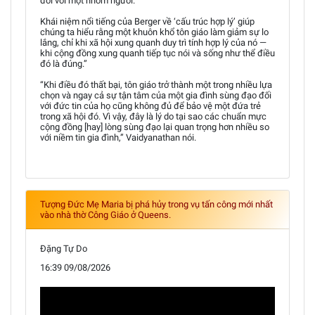
đối với một nhóm người.
Khái niệm nổi tiếng của Berger về ‘cấu trúc hợp lý’ giúp
chúng ta hiểu rằng một khuôn khổ tôn giáo làm giảm sự lo
lắng, chỉ khi xã hội xung quanh duy trì tính hợp lý của nó —
khi cộng đồng xung quanh tiếp tục nói và sống như thể điều
đó là đúng.”
“Khi điều đó thất bại, tôn giáo trở thành một trong nhiều lựa
chọn và ngay cả sự tận tâm của một gia đình sùng đạo đối
với đức tin của họ cũng không đủ để bảo vệ một đứa trẻ
trong xã hội đó. Vì vậy, đây là lý do tại sao các chuẩn mực
cộng đồng [hay] lòng sùng đạo lại quan trọng hơn nhiều so
với niềm tin gia đình,” Vaidyanathan nói.
Tượng Đức Mẹ Maria bị phá hủy trong vụ tấn công mới nhất
vào nhà thờ Công Giáo ở Queens.
Đặng Tự Do
16:39 09/08/2026