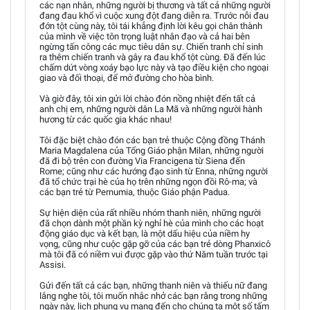
các nạn nhân, những người bị thương và tất cả những người
đang đau khổ vì cuộc xung đột đang diễn ra. Trước nỗi đau
đớn tột cùng này, tôi tái khẳng định lời kêu gọi chân thành
của mình về việc tôn trọng luật nhân đạo và cả hai bên
ngừng tấn công các mục tiêu dân sự. Chiến tranh chỉ sinh
ra thêm chiến tranh và gây ra đau khổ tột cùng. Đã đến lúc
chấm dứt vòng xoáy bạo lực này và tạo điều kiện cho ngoại
giao và đối thoại, để mở đường cho hòa bình.
Và giờ đây, tôi xin gửi lời chào đón nồng nhiệt đến tất cả
anh chị em, những người dân La Mã và những người hành
hương từ các quốc gia khác nhau!
Tôi đặc biệt chào đón các bạn trẻ thuộc Cộng đồng Thánh
Maria Magdalena của Tổng Giáo phận Milan, những người
đã đi bộ trên con đường Via Francigena từ Siena đến
Rome; cũng như các hướng đạo sinh từ Enna, những người
đã tổ chức trại hè của họ trên những ngọn đồi Rô-ma; và
các bạn trẻ từ Pernumia, thuộc Giáo phận Padua.
Sự hiện diện của rất nhiều nhóm thanh niên, những người
đã chọn dành một phần kỳ nghỉ hè của mình cho các hoạt
động giáo dục và kết bạn, là một dấu hiệu của niềm hy
vọng, cũng như cuộc gặp gỡ của các bạn trẻ dòng Phanxicô
mà tôi đã có niềm vui được gặp vào thứ Năm tuần trước tại
Assisi.
Gửi đến tất cả các bạn, những thanh niên và thiếu nữ đang
lắng nghe tôi, tôi muốn nhắc nhở các bạn rằng trong những
ngày này, lịch phụng vụ mang đến cho chúng ta một số tấm