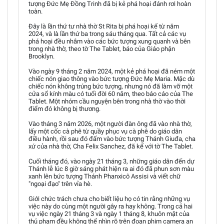
tượng Đức Mẹ Đồng Trinh đã bị kẻ phá hoại đánh rơi hoàn
toàn.
Đây là lần thứ tư nhà thờ St Rita bị phá hoại kể từ năm
2024, và là lần thứ ba trong sáu tháng qua. Tất cả các vụ
phá hoại đều nhắm vào các bức tượng xung quanh và bên
trong nhà thờ, theo tờ The Tablet, báo của Giáo phận
Brooklyn.
Vào ngày 9 tháng 2 năm 2024, một kẻ phá hoại đã ném một
chiếc nón giao thông vào bức tượng Đức Mẹ Maria. Mặc dù
chiếc nón không trúng bức tượng, nhưng nó đã làm vỡ một
cửa sổ kính màu có tuổi đời 60 năm, theo báo cáo của The
Tablet. Một nhóm cầu nguyện bên trong nhà thờ vào thời
điểm đó không bị thương.
Vào tháng 3 năm 2026, một người đàn ông đã vào nhà thờ,
lấy một cốc cà phê từ quầy phục vụ cà phê do giáo dân
điều hành, rồi sau đó đấm vào bức tượng Thánh Giuđa, cha
xứ của nhà thờ, Cha Felix Sanchez, đã kể với tờ The Tablet.
Cuối tháng đó, vào ngày 21 tháng 3, những giáo dân đến dự
Thánh lễ lúc 8 giờ sáng phát hiện ra ai đó đã phun sơn màu
xanh lên bức tượng Thánh Phanxicô Assisi và viết chữ
"ngoại đạo" trên vỉa hè.
Giới chức trách chưa cho biết liệu họ có tin rằng những vụ
việc này do cùng một người gây ra hay không. Trong cả hai
vụ việc ngày 21 tháng 3 và ngày 1 tháng 8, khuôn mặt của
thủ phạm đều không thể nhìn rõ trên đoạn phim camera an