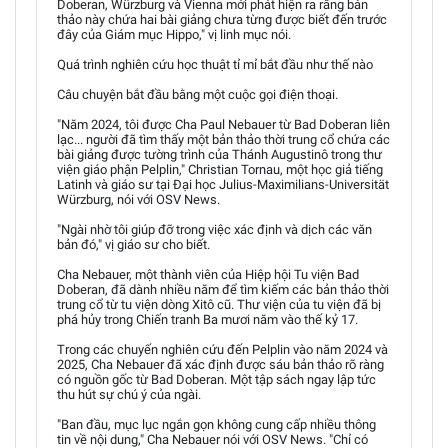
Doberan, Würzburg và Vienna mới phát hiện ra rằng bản
thảo này chứa hai bài giảng chưa từng được biết đến trước
đây của Giám mục Hippo," vị linh mục nói.
Quá trình nghiên cứu học thuật tỉ mỉ bắt đầu như thế nào
Câu chuyện bắt đầu bằng một cuộc gọi điện thoại.
"Năm 2024, tôi được Cha Paul Nebauer từ Bad Doberan liên
lạc... người đã tìm thấy một bản thảo thời trung cổ chứa các
bài giảng được tường trình của Thánh Augustinô trong thư
viện giáo phận Pelplin," Christian Tornau, một học giả tiếng
Latinh và giáo sư tại Đại học Julius-Maximilians-Universität
Würzburg, nói với OSV News.
"Ngài nhờ tôi giúp đỡ trong việc xác định và dịch các văn
bản đó," vị giáo sư cho biết.
Cha Nebauer, một thành viên của Hiệp hội Tu viện Bad
Doberan, đã dành nhiều năm để tìm kiếm các bản thảo thời
trung cổ từ tu viện dòng Xitô cũ. Thư viện của tu viện đã bị
phá hủy trong Chiến tranh Ba mươi năm vào thế kỷ 17.
Trong các chuyến nghiên cứu đến Pelplin vào năm 2024 và
2025, Cha Nebauer đã xác định được sáu bản thảo rõ ràng
có nguồn gốc từ Bad Doberan. Một tập sách ngay lập tức
thu hút sự chú ý của ngài.
"Ban đầu, mục lục ngắn gọn không cung cấp nhiều thông
tin về nội dung," Cha Nebauer nói với OSV News. "Chỉ có