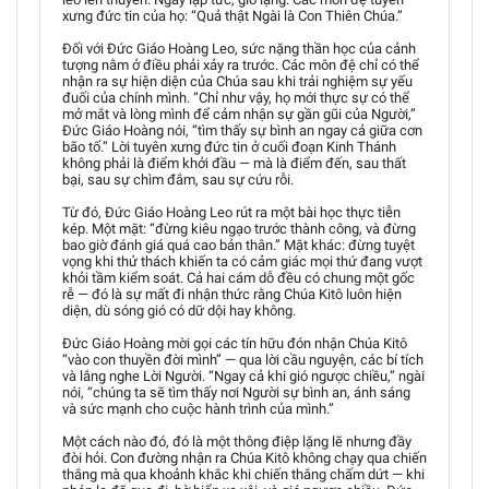
xưng đức tin của họ: “Quả thật Ngài là Con Thiên Chúa.”
Đối với Đức Giáo Hoàng Leo, sức nặng thần học của cảnh
tượng nằm ở điều phải xảy ra trước. Các môn đệ chỉ có thể
nhận ra sự hiện diện của Chúa sau khi trải nghiệm sự yếu
đuối của chính mình. “Chỉ như vậy, họ mới thực sự có thể
mở mắt và lòng mình để cảm nhận sự gần gũi của Người,”
Đức Giáo Hoàng nói, “tìm thấy sự bình an ngay cả giữa cơn
bão tố.” Lời tuyên xưng đức tin ở cuối đoạn Kinh Thánh
không phải là điểm khởi đầu — mà là điểm đến, sau thất
bại, sau sự chìm đắm, sau sự cứu rỗi.
Từ đó, Đức Giáo Hoàng Leo rút ra một bài học thực tiễn
kép. Một mặt: “đừng kiêu ngạo trước thành công, và đừng
bao giờ đánh giá quá cao bản thân.” Mặt khác: đừng tuyệt
vọng khi thử thách khiến ta có cảm giác mọi thứ đang vượt
khỏi tầm kiểm soát. Cả hai cám dỗ đều có chung một gốc
rễ — đó là sự mất đi nhận thức rằng Chúa Kitô luôn hiện
diện, dù sóng gió có dữ dội hay không.
Đức Giáo Hoàng mời gọi các tín hữu đón nhận Chúa Kitô
“vào con thuyền đời mình” — qua lời cầu nguyện, các bí tích
và lắng nghe Lời Người. “Ngay cả khi gió ngược chiều,” ngài
nói, “chúng ta sẽ tìm thấy nơi Người sự bình an, ánh sáng
và sức mạnh cho cuộc hành trình của mình.”
Một cách nào đó, đó là một thông điệp lặng lẽ nhưng đầy
đòi hỏi. Con đường nhận ra Chúa Kitô không chạy qua chiến
thắng mà qua khoảnh khắc khi chiến thắng chấm dứt — khi