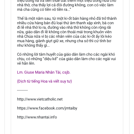
triệu đồng và trả tiền thuê đất thêm một triệu đồng nữa cho
nhà thờ, cha thấy lợi cả đôi đường không, con có việc làm
mà cha cũng có tiền vô tiền ra...”
Thế là một năm sau, từ một ki-ốt bán hàng nhỏ đã trở thành
nhiều cửa hàng bán đủ loại thứ âm thanh xập xình, bà con
đi lễ nhà thờ lo ra, đường vào nhà thờ không còn rộng rãi
nữa, giáo dân đi lễ không còn thoải mái trong khuôn viên
nhà Chúa nữa vì bị các nhân viên của các ki-ốt ấy lôi kéo
mua hàng, giành giựt giữ xe, nhưng cha sở thì cứ tỉnh bơ
như không thấy gì...
Có những lời tâm huyết của giáo dân làm cho các ngài khó
chịu, có những “diệu kế” của giáo dân làm cho các ngài vui
vẻ hẳn lên.
Lm. Giuse Maria Nhân Tài, csjb.
(Dịch từ tiếng Hoa và viết suy tư)
---------
http://www.vietcatholic.net
https://www.facebook.com/jmtaiby
http://www.nhantai.info