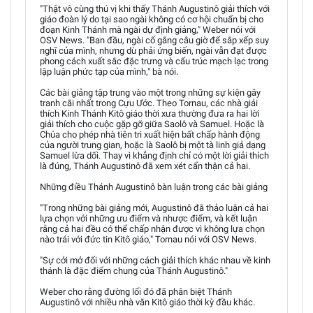
"Thật vô cùng thú vị khi thấy Thánh Augustinô giải thích với
giáo đoàn lý do tại sao ngài không có cơ hội chuẩn bị cho
đoạn Kinh Thánh mà ngài dự định giảng," Weber nói với
OSV News. "Ban đầu, ngài cố gắng câu giờ để sắp xếp suy
nghĩ của mình, nhưng dù phải ứng biến, ngài vẫn đạt được
phong cách xuất sắc đặc trưng và cấu trúc mạch lạc trong
lập luận phức tạp của mình," bà nói.
Các bài giảng tập trung vào một trong những sự kiện gây
tranh cãi nhất trong Cựu Ước. Theo Tornau, các nhà giải
thích Kinh Thánh Kitô giáo thời xưa thường đưa ra hai lời
giải thích cho cuộc gặp gỡ giữa Saolô và Samuel. Hoặc là
Chúa cho phép nhà tiên tri xuất hiện bất chấp hành động
của người trung gian, hoặc là Saolô bị một tà linh giả dạng
Samuel lừa dối. Thay vì khẳng định chỉ có một lời giải thích
là đúng, Thánh Augustinô đã xem xét cẩn thận cả hai.
Những điều Thánh Augustinô bàn luận trong các bài giảng
"Trong những bài giảng mới, Augustinô đã thảo luận cả hai
lựa chọn với những ưu điểm và nhược điểm, và kết luận
rằng cả hai đều có thể chấp nhận được vì không lựa chọn
nào trái với đức tin Kitô giáo," Tornau nói với OSV News.
"Sự cởi mở đối với những cách giải thích khác nhau về kinh
thánh là đặc điểm chung của Thánh Augustinô."
Weber cho rằng đường lối đó đã phân biệt Thánh
Augustinô với nhiều nhà văn Kitô giáo thời kỳ đầu khác.