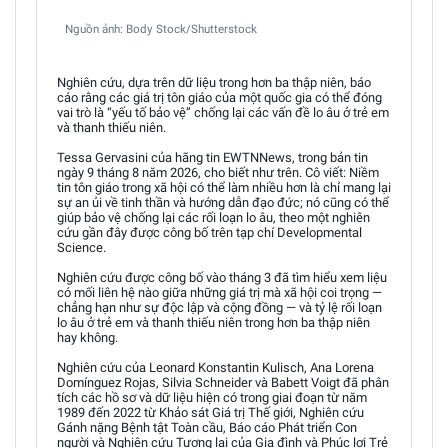
Nguồn ảnh: Body Stock/Shutterstock
Nghiên cứu, dựa trên dữ liệu trong hơn ba thập niên, báo
cáo rằng các giá trị tôn giáo của một quốc gia có thể đóng
vai trò là “yếu tố bảo vệ” chống lại các vấn đề lo âu ở trẻ em
và thanh thiếu niên.
Tessa Gervasini của hãng tin EWTNNews, trong bản tin
ngày 9 tháng 8 năm 2026, cho biết như trên. Cô viết: Niềm
tin tôn giáo trong xã hội có thể làm nhiều hơn là chỉ mang lại
sự an ủi về tinh thần và hướng dẫn đạo đức; nó cũng có thể
giúp bảo vệ chống lại các rối loạn lo âu, theo một nghiên
cứu gần đây được công bố trên tạp chí Developmental
Science.
Nghiên cứu được công bố vào tháng 3 đã tìm hiểu xem liệu
có mối liên hệ nào giữa những giá trị mà xã hội coi trọng —
chẳng hạn như sự độc lập và cộng đồng — và tỷ lệ rối loạn
lo âu ở trẻ em và thanh thiếu niên trong hơn ba thập niên
hay không.
Nghiên cứu của Leonard Konstantin Kulisch, Ana Lorena
Domínguez Rojas, Silvia Schneider và Babett Voigt đã phân
tích các hồ sơ và dữ liệu hiện có trong giai đoạn từ năm
1989 đến 2022 từ Khảo sát Giá trị Thế giới, Nghiên cứu
Gánh nặng Bệnh tật Toàn cầu, Báo cáo Phát triển Con
người và Nghiên cứu Tương lai của Gia đình và Phúc lợi Trẻ