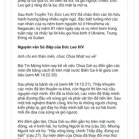
phép lạ đã qua đi, bờ biển xa xôi, và gió ngược chiều. Đức
Leo gợi ý rằng đó là lúc đôi mắt ta mở ra.
Sau Kinh Truyền Tin, Đức Leo XIV đã chào đón các tín hữu
hành hương bằng nhiều ngôn ngữ, đặc biệt tưởng nhớ các
nạn nhân của vụ ném bom nguyên tử ở Hiroshima và
Nagasaki, kỷ niệm 81 năm ngày xảy ra vụ ném bom trong
tuần này, và nhắc lại lời kêu gọi hòa bình ở Ukraine, Trung
Đông và Sudan.
Nguyên văn Sứ điệp của Đức Leo XIV
Anh chị em thân mến, chúc Chúa Nhật vui vẻ!
Bài Tin Mừng hôm nay kể về việc Chúa Giê-su đến gần các
môn đệ bằng cách đi trên mặt nước Biển Ga-li-lê giữa cơn
bão (xem Mt 14:22-33).
Sau phép lạ bánh và cá (xem Mt 14:13-21), Thầy khuyên
các môn đệ lên thuyền ra khơi, còn Người thì lên núi cầu
nguyện một mình. Khi đã ra khỏi bờ, các môn đệ thấy mình
phải đương đầu với sóng gió và phải vật lộn để tiến lên. Sau
một trải nghiệm thành công, khi họ là những người chứng
kiến phép lạ, giờ đây họ thấy mình bất lực và sợ hãi trước
mối đe dọa của sóng và gió ngược.
Khi đêm gần tàn, Chúa Giê-su đến gần họ trên mặt nước
động, và vì kinh hãi, họ tưởng Người là ma (câu 26). Nhưng
Người nói với họ: “Hãy vững lòng, chính Thầy đây; đừng sợ
hãi!” (câu 27). Sự hiện diện của Chúa đã thay đổi mọi thứ: