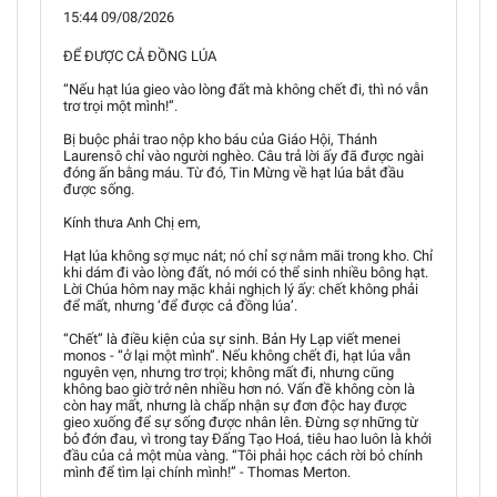
15:44 09/08/2026
ĐỂ ĐƯỢC CẢ ĐỒNG LÚA
“Nếu hạt lúa gieo vào lòng đất mà không chết đi, thì nó vẫn
trơ trọi một mình!”.
Bị buộc phải trao nộp kho báu của Giáo Hội, Thánh
Laurensô chỉ vào người nghèo. Câu trả lời ấy đã được ngài
đóng ấn bằng máu. Từ đó, Tin Mừng về hạt lúa bắt đầu
được sống.
Kính thưa Anh Chị em,
Hạt lúa không sợ mục nát; nó chỉ sợ nằm mãi trong kho. Chỉ
khi dám đi vào lòng đất, nó mới có thể sinh nhiều bông hạt.
Lời Chúa hôm nay mặc khải nghịch lý ấy: chết không phải
để mất, nhưng ‘để được cả đồng lúa’.
“Chết” là điều kiện của sự sinh. Bản Hy Lạp viết menei
monos - “ở lại một mình”. Nếu không chết đi, hạt lúa vẫn
nguyên vẹn, nhưng trơ trọi; không mất đi, nhưng cũng
không bao giờ trở nên nhiều hơn nó. Vấn đề không còn là
còn hay mất, nhưng là chấp nhận sự đơn độc hay được
gieo xuống để sự sống được nhân lên. Đừng sợ những từ
bỏ đớn đau, vì trong tay Đấng Tạo Hoá, tiêu hao luôn là khởi
đầu của cả một mùa vàng. “Tôi phải học cách rời bỏ chính
mình để tìm lại chính mình!” - Thomas Merton.