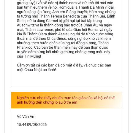
gương tuyệt vời về các vị thánh nam và nữ, mà tôi mời các
bạn tìm hiểu thêm về họ. Hôm qua là Thánh Đa Minh vĩ đại,
người sáng lập Dòng Anh em Giảng thuyết; Hôm nay, chúng
ta tưởng nhớ Thánh Teresa Benedicta của Thánh Giá, Edith
Stein, nữ tu dòng Carmel bị giết hại tại trại tập trung
Auschwitz và là thánh đồng bảo trợ của Châu Âu, và ngày
mai, Thánh Lawrence, phó tế của Giáo hội Roma; và ngày
kia là Thánh Clara thành Assisi, người đã từ bỏ cuộc sống
thoải mái để theo Chúa Giêsu, sống nghèo khó và khiêm
nhường, theo bước chân của người đồng hương, Thánh
Phanxicô. Các bạn trẻ thân mến, hãy để bản thân được
truyền cảm hứng bởi những chứng nhân gương mẫu này
của Tin Mừng!
Cảm ơn tất cả các bạn đã có mặt ở đây, và chúc các bạn
một Chúa Nhật an lành!
Nghiên cứu cho thấy chuẩn mực tôn giáo của xã hội có thể
ảnh hưởng đến chứng lo âu ở trẻ em
Vũ Văn An
15:44 09/08/2026