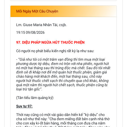
Mỗi Ngày Một Câu Chuyện
Lm. Giuse Maria Nhân Tài, csjb.
19:15 09/08/2026
97. DIỆU PHÁP NGỪA HÚT THUỐC PHIỆN
Có người nọ phát biểu kiến nghị rất kỳ lạ như sau:
- “Giả như tôi có một trăm vạn đồng thì tìm mua một loại
phương dược kỳ diệu, đem nó trộn với nha phiến, người hút
nó một hai tháng sau thì trúng độc mà chết. Sau đó tôi nhất
định sẽ đi khắp nơi để mở quán hút thuốc phiện, giảm giá
chào hàng mời khách đến, một hai tháng sau, chỗ này
người hút thuốc chết sạch thì chuyển qua chỗ khác, không
quá một năm thì người hút chết sạch, thuốc phiện cũng bị
loại trừ tận gốc”.
(Tân tiếu lâm quảng ký)
Suy tư 97:
Thời nay cũng có một vài giáo dân hiến kế “kỳ diệu” cho
cha sở như thế này: “Cha đem miếng đất bên cạnh nhà thờ
cho con xây ki-ốt bán hàng, mỗi tháng con đưa cha năm