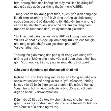
hơn, nhưng phân tích không tìm thấy mối liên hệ đáng kể
nào giữa các quốc gia không thuộc nhóm WEIRD.
Trong “các xã hội đang phát triển, sự chuyển dịch sang độc
lập đi kèm với những lợi ích về tăng trưởng và chất lượng
cuộc sống có thể bù đắp những tổn thất về tâm lý, nhưng ở
các xã hội đã phát triển, nó có thể chỉ làm gia tăng cạnh
tranh và áp lực thành tích”, Vaidyanathan giải thích.
“Sự khác biệt giữa các xã hội WEIRD và không thuộc nhóm
WEIRD về phát hiện độc lập khá đáng lưu ý, và các tác giả
cho rằng nó phụ thuộc vào giai đoạn phát triển”,
Vaidyanathan nói.
“Nhưng tôn giáo mang tính phổ quát trong việc cung cấp
những giá trị không phụ thuộc vào giai đoạn phát triển”, bao
gồm “sự thuộc về, trật tự, ý nghĩa, mục đích, thói quen”.
Các yếu tố dự báo từ gia đình so với từ xã hội
Nghiên cứu cho thấy rằng việc xã hội hóa tôn giáo [religious
socialization] có thể đóng vai trò là “yếu tố bảo vệ” chống
lại các vấn đề lo âu ở trẻ em và thanh thiếu niên, điều này
“quan trọng hơn nhiều ở bình diện cộng đồng so với bình
diện cá nhân”, Vaidyanathan nói.
Đến mức dữ liệu của Hoa Kỳ cho thấy các chuẩn mực tôn
giáo của xã hội dự đoán mức độ lo âu của trẻ em tốt hơn so
với niềm tin của chính người mẹ.