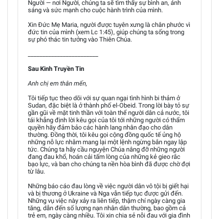
Người — nơi Người, chúng ta sẽ tìm thấy sự bình an, ánh
sáng và sức mạnh cho cuộc hành trình của mình.
Xin Đức Mẹ Maria, người được tuyên xưng là chân phước vì
đức tin của mình (xem Lc 1:45), giúp chúng ta sống trong
sự phó thác tin tưởng vào Thiên Chúa.
________________________
Sau Kinh Truyền Tin
Anh chị em thân mến,
Tôi tiếp tục theo dõi với sự quan ngại tình hình bi thảm ở
Sudan, đặc biệt là ở thành phố el-Obeid. Trong lời bày tỏ sự
gần gũi về mặt tinh thần với toàn thể người dân cả nước, tôi
tái khẳng định lời kêu gọi của tôi tới những người có thẩm
quyền hãy đảm bảo các hành lang nhân đạo cho dân
thường. Đồng thời, tôi kêu gọi cộng đồng quốc tế ủng hộ
những nỗ lực nhằm mang lại một lệnh ngừng bắn ngay lập
tức. Chúng ta hãy cầu nguyện Chúa nâng đỡ những người
đang đau khổ, hoán cải tấm lòng của những kẻ gieo rắc
bạo lực, và ban cho chúng ta nền hòa bình đã được chờ đợi
từ lâu.
Những báo cáo đau lòng về việc người dân vô tội bị giết hại
và bị thương ở Ukraine và Nga vẫn tiếp tục được gửi đến.
Những vụ việc này xảy ra liên tiếp, thậm chí ngày càng gia
tăng, dẫn đến số lượng nạn nhân dân thường, bao gồm cả
trẻ em, ngày càng nhiều. Tôi xin chia sẻ nỗi đau với gia đình