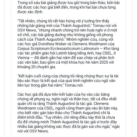
Trong số sáu bài giảng được lưu giữ trong bản thảo, bốn bài
đã được các học giả biết đến, trong khi hai bài chưa từng
được xác định.
"Tất nhiên, chúng tôi rất hào hứng với ý tưởng tìm thấy
những bài giảng mới của Thánh Augustinô," Tornau nói với
OSV News, "nhưng nhanh chóng trở nên hoài nghi vì ở một
số chỗ, các bài giảng dường như không giống với phong
cách của Thánh Augustinô." Nhóm nghiên cứu, cùng với
các học giả Dorothea Weber và Clemens Weidmann của
Corpus Scriptorum Ecclesiasticorum Latinorum — Kho tàng
các tác phẩm giáo hội Latinh bằng tiếng Anh, hay CSEL, ở
Vienna — đã dành gần hai năm để sao chép và phân tích
các văn bản, bao gồm cả một khóa học hè năm 2025 với
khoảng 20 chuyên gia.
"Kết luận cuối cùng của chúng tôi rằng chúng thực sự là tài
liệu xác thực là kết quả của quá trình nghiên cứu ngữ văn
liên tục trong gần hai năm," Tornau nói.
Các học giả đã dựa trên kết luận của họ vào các bằng
chứng về phụng vụ, ngôn ngữ và thần học, tất cả đều nhất
quán chỉ ra rằng Thánh Augustinô là tác giả. Clemens
Weidmann của CSEL, người cũng tham gia vào ấn bản này,
cho biết việc gán bản thảo cho Thánh Augustinô chỉ là
điểm khởi đầu. "Tuy nhiên, chỉ riêng điều này thôi là chưa
đủ để chứng minh Thánh Augustinô là tác giả vì trước đây
nhiều bài giảng không xác thực đã bị gán sai cho ngài," ngài
nói với OSV News.