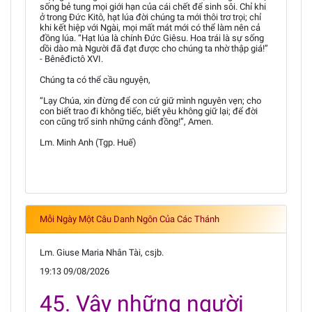
sống bẻ tung mọi giới hạn của cái chết để sinh sôi. Chỉ khi
ở trong Đức Kitô, hạt lúa đời chúng ta mới thôi trơ trọi; chỉ
khi kết hiệp với Ngài, mọi mất mát mới có thể làm nên cả
đồng lúa. “Hạt lúa là chính Đức Giêsu. Hoa trái là sự sống
dồi dào mà Người đã đạt được cho chúng ta nhờ thập giá!”
- Bênêđictô XVI.
Chúng ta có thể cầu nguyện,
“Lạy Chúa, xin đừng để con cứ giữ mình nguyên vẹn; cho
con biết trao đi không tiếc, biết yêu không giữ lại; để đời
con cũng trổ sinh những cánh đồng!”, Amen.
Lm. Minh Anh (Tgp. Huế)
Mỗi Ngày Một Câu Danh Ngôn Của Các Thánh
Lm. Giuse Maria Nhân Tài, csjb.
19:13 09/08/2026
45. Vậy những người