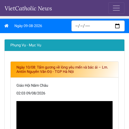
VietCatholic News
Ngày 09-08-2026
Phụng Vụ - Mục Vụ
Ngày 10/08: Tấm gương về lòng yêu mến và bác ái – Lm.
Antôn Nguyễn Văn Độ - TGP Hà Nội
Giáo Hội Năm Châu
02:03 09/08/2026