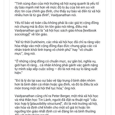
“Tính sùng đạo của môi trường xã hội xung quanh là yếu tố
dự báo mạnh mẽ hơn về mức độ lo âu của trẻ em so với
đức tin của chính gia đình, cho thấy sự bảo vệ đến từ xã hội
nhiều hơn là từ gia đình”, Vaidyanathan nói.
Yếu tố bảo vệ toàn cầu không phải là các giá trị cộng đồng
nói chung mà là đức tin tôn giáo nói riêng, điều mà
Vaidyanathan gọi là “xã hội học sách giáo khoa [textbook
sociology]” về tôn giáo.
“Kể từ thời Durkheim, các nhà xã hội học đã chỉ ra rằng việc
hòa nhập vào một cộng đồng đạo đức chung giúp các cá
nhân tránh khỏi tình trạng vô chính phủ” hay “vô chuẩn
mực”, ông nói.
“Ở những cộng đồng có chuẩn mực, sự gắn bó, nghĩa vụ,
giới hạn rõ ràng… cá nhân không phải gánh vác gánh nặng
tự mình sắp xếp cuộc sống — đó là nơi mà sự lo lắng xuất
hiện.”
“Đó là lý do tại sao sự bảo vệ tập trung ở bình diện nhóm
hơn là bình diện cá nhân hoặc gia đình, và đó là điều bị xói
mòn trong một xã hội thế tục hóa,” ông nói.
Vaidyanathan cũng chỉ ra Peter Berger, một nhà xã hội học
và nhà thần học Tin Lành, người đã đặt ra thuật ngữ “cấu
trúc hợp lý [plausibility structure]”, đó là môi trường xã hội,
văn hóa và định chế khiến cho một số giá trị hoặc tín
ngưỡng tôn giáo nhất định có vẻ đáng tin và bình thường