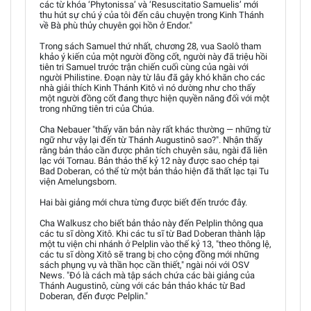
các từ khóa ‘Phytonissa’ và ‘Resuscitatio Samuelis’ mới
thu hút sự chú ý của tôi đến câu chuyện trong Kinh Thánh
về Bà phù thủy chuyên gọi hồn ở Endor."
Trong sách Samuel thứ nhất, chương 28, vua Saolô tham
khảo ý kiến của một người đồng cốt, người này đã triệu hồi
tiên tri Samuel trước trận chiến cuối cùng của ngài với
người Philistine. Đoạn này từ lâu đã gây khó khăn cho các
nhà giải thích Kinh Thánh Kitô vì nó dường như cho thấy
một người đồng cốt đang thực hiện quyền năng đối với một
trong những tiên tri của Chúa.
Cha Nebauer "thấy văn bản này rất khác thường — những từ
ngữ như vậy lại đến từ Thánh Augustinô sao?". Nhận thấy
rằng bản thảo cần được phân tích chuyên sâu, ngài đã liên
lạc với Tornau. Bản thảo thế kỷ 12 này được sao chép tại
Bad Doberan, có thể từ một bản thảo hiện đã thất lạc tại Tu
viện Amelungsborn.
Hai bài giảng mới chưa từng được biết đến trước đây.
Cha Walkusz cho biết bản thảo này đến Pelplin thông qua
các tu sĩ dòng Xitô. Khi các tu sĩ từ Bad Doberan thành lập
một tu viện chi nhánh ở Pelplin vào thế kỷ 13, "theo thông lệ,
các tu sĩ dòng Xitô sẽ trang bị cho cộng đồng mới những
sách phụng vụ và thần học cần thiết," ngài nói với OSV
News. "Đó là cách mà tập sách chứa các bài giảng của
Thánh Augustinô, cùng với các bản thảo khác từ Bad
Doberan, đến được Pelplin."