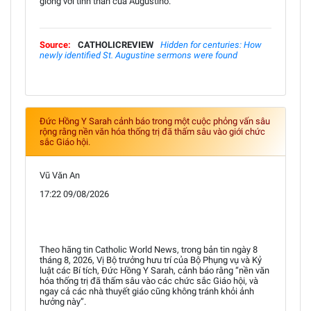
giống với tinh thần của Augustinô."
Source:
CATHOLICREVIEW
Hidden for centuries: How
newly identified St. Augustine sermons were found
Đức Hồng Y Sarah cảnh báo trong một cuộc phỏng vấn sâu
rộng rằng nền văn hóa thống trị đã thấm sâu vào giới chức
sắc Giáo hội.
Vũ Văn An
17:22 09/08/2026
Theo hãng tin Catholic World News, trong bản tin ngày 8
tháng 8, 2026, Vị Bộ trưởng hưu trí của Bộ Phụng vụ và Kỷ
luật các Bí tích, Đức Hồng Y Sarah, cảnh báo rằng “nền văn
hóa thống trị đã thấm sâu vào các chức sắc Giáo hội, và
ngay cả các nhà thuyết giáo cũng không tránh khỏi ảnh
hưởng này”.