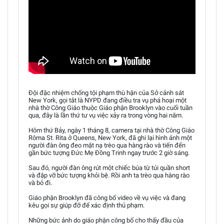
Đội đặc nhiệm chống tội phạm thù hận của Sở cảnh sát
New York, gọi tắt là NYPD đang điều tra vụ phá hoại một
nhà thờ Công Giáo thuộc Giáo phận Brooklyn vào cuối tuần
qua, đây là lần thứ tư vụ việc xảy ra trong vòng hai năm.
Hôm thứ Bảy, ngày 1 tháng 8, camera tại nhà thờ Công Giáo
Rôma St. Rita ở Queens, New York, đã ghi lại hình ảnh một
người đàn ông đeo mặt nạ trèo qua hàng rào và tiến đến
gần bức tượng Đức Mẹ Đồng Trinh ngay trước 2 giờ sáng.
Sau đó, người đàn ông rút một chiếc búa từ túi quần short
và đập vỡ bức tượng khỏi bệ. Rồi anh ta trèo qua hàng rào
và bỏ đi.
Giáo phận Brooklyn đã công bố video về vụ việc và đang
kêu gọi sự giúp đỡ để xác định thủ phạm.
Những bức ảnh do giáo phận công bố cho thấy đầu của