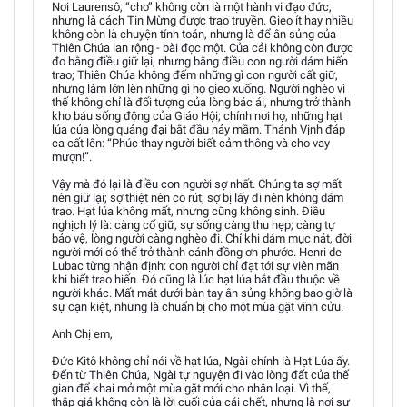
Nơi Laurensô, “cho” không còn là một hành vi đạo đức,
nhưng là cách Tin Mừng được trao truyền. Gieo ít hay nhiều
không còn là chuyện tính toán, nhưng là để ân sủng của
Thiên Chúa lan rộng - bài đọc một. Của cải không còn được
đo bằng điều giữ lại, nhưng bằng điều con người dám hiến
trao; Thiên Chúa không đếm những gì con người cất giữ,
nhưng làm lớn lên những gì họ gieo xuống. Người nghèo vì
thế không chỉ là đối tượng của lòng bác ái, nhưng trở thành
kho báu sống động của Giáo Hội; chính nơi họ, những hạt
lúa của lòng quảng đại bắt đầu nảy mầm. Thánh Vịnh đáp
ca cất lên: “Phúc thay người biết cảm thông và cho vay
mượn!”.
Vậy mà đó lại là điều con người sợ nhất. Chúng ta sợ mất
nên giữ lại; sợ thiệt nên co rút; sợ bị lấy đi nên không dám
trao. Hạt lúa không mất, nhưng cũng không sinh. Điều
nghịch lý là: càng cố giữ, sự sống càng thu hẹp; càng tự
bảo vệ, lòng người càng nghèo đi. Chỉ khi dám mục nát, đời
người mới có thể trở thành cánh đồng ơn phước. Henri de
Lubac từng nhận định: con người chỉ đạt tới sự viên mãn
khi biết trao hiến. Đó cũng là lúc hạt lúa bắt đầu thuộc về
người khác. Mất mát dưới bàn tay ân sủng không bao giờ là
sự cạn kiệt, nhưng là chuẩn bị cho một mùa gặt vĩnh cửu.
Anh Chị em,
Đức Kitô không chỉ nói về hạt lúa, Ngài chính là Hạt Lúa ấy.
Đến từ Thiên Chúa, Ngài tự nguyện đi vào lòng đất của thế
gian để khai mở một mùa gặt mới cho nhân loại. Vì thế,
thập giá không còn là lời cuối của cái chết, nhưng là nơi sự