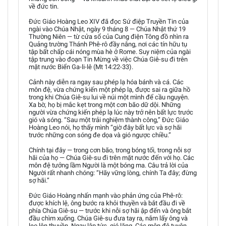
về đức tin.
Đức Giáo Hoàng Leo XIV đã đọc Sứ điệp Truyền Tin của
ngài vào Chúa Nhật, ngày 9 tháng 8 — Chúa Nhật thứ 19
Thường Niên — từ cửa sổ của Cung điện Tông đồ nhìn ra
Quảng trường Thánh Phê-rô đầy nắng, nơi các tín hữu tụ
tập bất chấp cái nóng mùa hè ở Rome. Suy niệm của ngài
tập trung vào đoạn Tin Mừng về việc Chúa Giê-su đi trên
mặt nước Biển Ga-li-lê (Mt 14:22-33).
Cảnh này diễn ra ngay sau phép lạ hóa bánh và cá. Các
môn đệ, vừa chứng kiến một phép lạ, được sai ra giữa hồ
trong khi Chúa Giê-su lui về núi một mình để cầu nguyện.
Xa bờ, họ bị mắc kẹt trong một cơn bão dữ dội. Những
người vừa chứng kiến phép lạ lúc này trở nên bất lực trước
gió và sóng. “Sau một trải nghiệm thành công,” Đức Giáo
Hoàng Leo nói, họ thấy mình “giờ đây bất lực và sợ hãi
trước những con sóng đe dọa và gió ngược chiều.”
Chính tại đây — trong cơn bão, trong bóng tối, trong nỗi sợ
hãi của họ — Chúa Giê-su đi trên mặt nước đến với họ. Các
môn đệ tưởng lầm Người là một bóng ma. Câu trả lời của
Người rất nhanh chóng: “Hãy vững lòng, chính Ta đây; đừng
sợ hãi.”
Đức Giáo Hoàng nhấn mạnh vào phản ứng của Phê-rô:
được khích lệ, ông bước ra khỏi thuyền và bắt đầu đi về
phía Chúa Giê-su — trước khi nỗi sợ hãi ập đến và ông bắt
đầu chìm xuống. Chúa Giê-su đưa tay ra, nắm lấy ông và
leo lên thuyền. Ngay lập tức, gió lặng. Các môn đệ tuyên