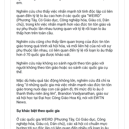
em.
Nghiên cứu cho thấy việc nhấn mạnh tới tính độc lập có liên
quan đến tỷ lệ lo âu cao hơn ở các quốc gia “WEIRD”
(Phương Tây, Có Giáo dục, Công nghiệp hóa, Giàu có, Dân
chủ), trong khi việc nhấn mạnh hơn vào đức tin tôn giáo và
sự phụ thuộc lẫn nhau tương quan với tỷ lệ rối loạn lo âu
thấp hơn trên toàn cầu.
Nghiên cứu cũng cho thấy tầm quan trọng của đức tin tôn
giáo trong quá trình xã hội hóa, và mối liên hệ của nó với sự
phụ thuộc lẫn nhau, có liên quan đến tỷ lệ rối loạn lo âu thấp
hơn ở 70 quốc gia được khảo sát.
Nghiên cứu này không so sánh người theo tôn giáo với
người không theo tôn giáo hoặc so sánh các quốc gia cụ
thể.
Mặc dù hiệu quả tác động không lớn, nghiên cứu đã chỉ ra
rằng “ở những quốc gia mà việc nhấn mạnh vào đức tin tôn
giáo trong nuôi dạy con cái giảm đi, thì mức độ lo âu ở
thanh thiếu niên ăng lên”, Brandon Vaidyanathan, giáo sư
xã hội học tại Đại học Công Giáo Hoa Kỳ, nói với EWTN
News.
Sự khác biệt theo quốc gia
Ở các quốc gia WEIRD (Phương Tây, Có Giáo dục, Công
nghiệp hóa, Giàu có, Dân chủ), các xã hội có chuẩn mực
hướng tới sự độc lập có liên quan đến nhiều rối loạn lo âu