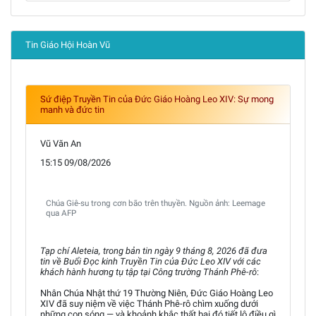
Tin Giáo Hội Hoàn Vũ
Sứ điệp Truyền Tin của Đức Giáo Hoàng Leo XIV: Sự mong
manh và đức tin
Vũ Văn An
15:15 09/08/2026
Chúa Giê-su trong cơn bão trên thuyền. Nguồn ảnh: Leemage
qua AFP
Tạp chí Aleteia, trong bản tin ngày 9 tháng 8, 2026 đã đưa
tin về Buổi Đọc kinh Truyền Tin của Đức Leo XIV với các
khách hành hương tụ tập tại Công trường Thánh Phê-rô
:
Nhân Chúa Nhật thứ 19 Thường Niên, Đức Giáo Hoàng Leo
XIV đã suy niệm về việc Thánh Phê-rô chìm xuống dưới
những con sóng — và khoảnh khắc thất bại đó tiết lộ điều gì