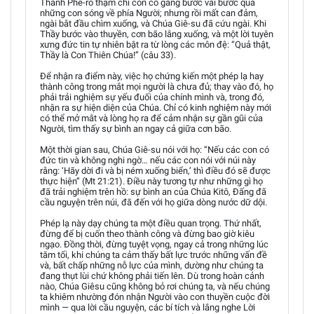
Thánh Phê-rô thậm chí còn cố gắng bước vài bước qua
những con sóng về phía Người; nhưng rồi mất can đảm,
ngài bắt đầu chìm xuống, và Chúa Giê-su đã cứu ngài. Khi
Thầy bước vào thuyền, cơn bão lắng xuống, và một lời tuyên
xưng đức tin tự nhiên bật ra từ lòng các môn đệ: “Quả thật,
Thầy là Con Thiên Chúa!” (câu 33).
Để nhận ra điểm này, việc họ chứng kiến một phép lạ hay
thành công trong mắt mọi người là chưa đủ; thay vào đó, họ
phải trải nghiệm sự yếu đuối của chính mình và, trong đó,
nhận ra sự hiện diện của Chúa. Chỉ có kinh nghiệm này mới
có thể mở mắt và lòng họ ra để cảm nhận sự gần gũi của
Người, tìm thấy sự bình an ngay cả giữa cơn bão.
Một thời gian sau, Chúa Giê-su nói với họ: “Nếu các con có
đức tin và không nghi ngờ… nếu các con nói với núi này
rằng: ‘Hãy dời đi và bị ném xuống biển,’ thì điều đó sẽ được
thực hiện” (Mt 21:21). Điều này tương tự như những gì họ
đã trải nghiệm trên hồ: sự bình an của Chúa Kitô, Đấng đã
cầu nguyện trên núi, đã đến với họ giữa dòng nước dữ dội.
Phép lạ này dạy chúng ta một điều quan trọng. Thứ nhất,
đừng để bị cuốn theo thành công và đừng bao giờ kiêu
ngạo. Đồng thời, đừng tuyệt vọng, ngay cả trong những lúc
tăm tối, khi chúng ta cảm thấy bất lực trước những vấn đề
và, bất chấp những nỗ lực của mình, dường như chúng ta
đang thụt lùi chứ không phải tiến lên. Dù trong hoàn cảnh
nào, Chúa Giêsu cũng không bỏ rơi chúng ta, và nếu chúng
ta khiêm nhường đón nhận Người vào con thuyền cuộc đời
mình — qua lời cầu nguyện, các bí tích và lắng nghe Lời