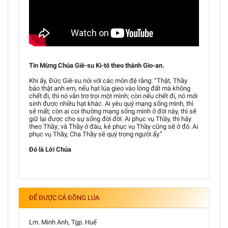
Tin Mừng Chúa Giê-su Ki-tô theo thánh Gio-an.
Khi ấy, Đức Giê-su nói với các môn đệ rằng: “Thật, Thầy
bảo thật anh em, nếu hạt lúa gieo vào lòng đất mà không
chết đi, thì nó vẫn trơ trọi một mình; còn nếu chết đi, nó mới
sinh được nhiều hạt khác. Ai yêu quý mạng sống mình, thì
sẽ mất; còn ai coi thường mạng sống mình ở đời này, thì sẽ
giữ lại được cho sự sống đời đời. Ai phục vụ Thầy, thì hãy
theo Thầy; và Thầy ở đâu, kẻ phục vụ Thầy cũng sẽ ở đó. Ai
phục vụ Thầy, Cha Thầy sẽ quý trọng người ấy.”
Đó là Lời Chúa
ĐỂ ĐƯỢC CẢ ĐỒNG LÚA
Lm. Minh Anh, Tgp. Huế