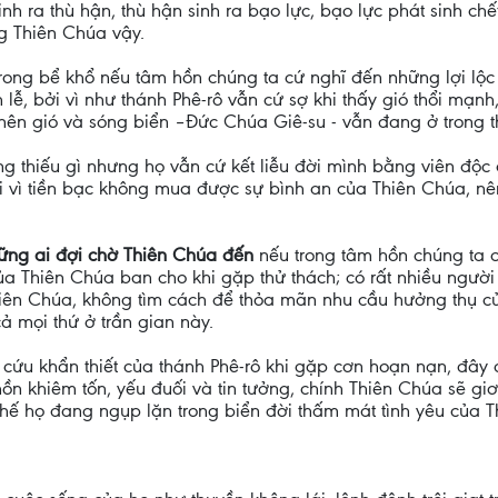
inh ra thù hận, thù hận sinh ra bạo lực, bạo lực phát sinh c
g Thiên Chúa vậy.
rong bể khổ nếu tâm hồn chúng ta cứ nghĩ đến những lợi lộc 
lễ, bởi vì như thánh Phê-rô vẫn cứ sợ khi thấy gió thổi mạnh
nên gió và sóng biển –Đức Chúa Giê-su - vẫn đang ở trong t
 thiếu gì nhưng họ vẫn cứ kết liễu đời mình bằng viên độc d
 vì tiền bạc không mua được sự bình an của Thiên Chúa, nên 
hững ai đợi chờ Thiên Chúa đến
nếu trong tâm hồn chúng ta 
của Thiên Chúa ban cho khi gặp thử thách; có rất nhiều người
iên Chúa, không tìm cách để thỏa mãn nhu cầu hưởng thụ của 
cả mọi thứ ở trần gian này.
 cứu khẩn thiết của thánh Phê-rô khi gặp cơn hoạn nạn, đây cũ
ồn khiêm tốn, yếu đuối và tin tưởng, chính Thiên Chúa sẽ gi
hế họ đang ngụp lặn trong biển đời thấm mát tình yêu của T