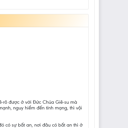
Phê-rô được ở với Đức Chúa Giê-su mà
 mạnh, nguy hiểm đến tính mạng, thì vội
 đó có sự bất an, nơi đâu có bất an thì ở