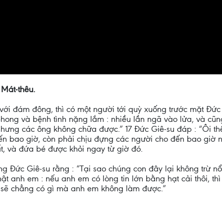
 Mát-thêu.
ới đám đông, thì có một người tới quỳ xuống trước mặt Đức G
nh phong và bệnh tình nặng lắm : nhiều lần ngã vào lửa, và cũ
ưng các ông không chữa được.” 17 Đức Giê-su đáp : “Ôi thế
đến bao giờ, còn phải chịu đựng các người cho đến bao giờ n
t, và đứa bé được khỏi ngay từ giờ đó.
g Đức Giê-su rằng : “Tại sao chúng con đây lại không trừ nổ
ật anh em : nếu anh em có lòng tin lớn bằng hạt cải thôi, th
à sẽ chẳng có gì mà anh em không làm được.”