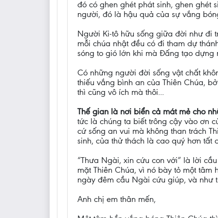
đó có ghen ghét phát sinh, ghen ghét s
người, đó là hậu quả của sự vắng bón
Người Ki-tô hữu sống giữa đời như đi t
mỗi chúa nhật đều có đi tham dự thánh 
sóng to gió lớn khi mà Đấng tạo dựng 
Có những người đời sống vật chất không
thiếu vắng bình an của Thiên Chúa, bởi
thì cũng vô ích mà thôi...
Thế gian là nơi biển cả mát mẻ cho n
tức là chúng ta biết trông cậy vào ơn 
cứ sống an vui mà không than trách Th
sinh, của thử thách là cao quý hơn tất 
“Thưa Ngài, xin cứu con với” là lời cầu
mặt Thiên Chúa, vì nó bày tỏ một tâm h
ngày đêm cầu Ngài cứu giúp, và như t
Anh chị em thân mến,