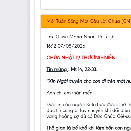
Mỗi Tuần Sống Một Câu Lời Chúa (CN 
Lm. Giuse Maria Nhân Tài, csjb.
16:12 07/08/2026
CHÚA NHẬT 19 THƯỜNG NIÊN
Tin mừng
: Mt 14, 22-33.
“Xin Ngài truyền cho con đi trên mặt 
Anh chị em thân mến,
Đức tin của người Ki-tô hữu được thử 
đức tin cũng bị lay chuyển khi đối diệ
vàng hoảng sợ dù có Đức Chúa Giê-su
Thế gian là bể khổ khi tâm hồn con n