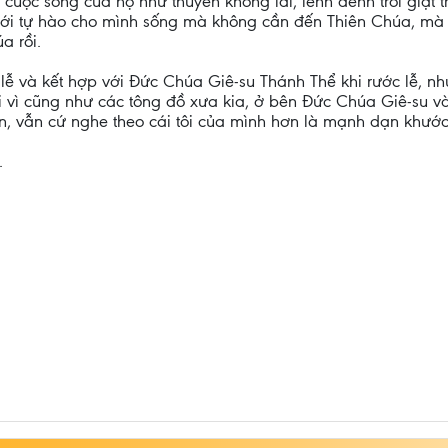
cuộc sống của họ như thuyền không lái, lênh đênh trôi giạt
ới tự hào cho mình sống mà không cần đến Thiên Chúa, mà 
a rồi.
ễ và kết hợp với Đức Chúa Giê-su Thánh Thể khi rước lễ, n
vì cũng như các tông đồ xưa kia, ở bên Đức Chúa Giê-su v
n, vẫn cứ nghe theo cái tôi của mình hơn là mạnh dạn khước
.