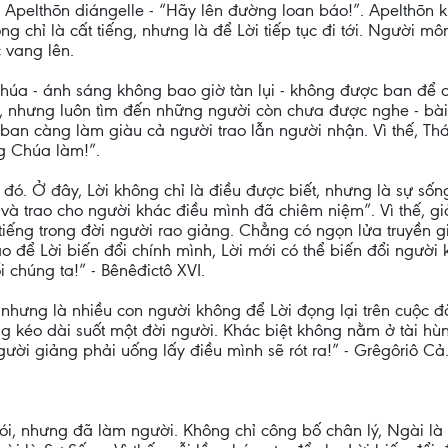
t Apelthōn diángelle - “Hãy lên đường loan báo!”. Apelthōn 
ng chỉ là cất tiếng, nhưng là để Lời tiếp tục đi tới. Người 
 vang lên.
úa - ánh sáng không bao giờ tàn lụi - không được ban để cấ
, nhưng luôn tìm đến những người còn chưa được nghe - bà
rao ban càng làm giàu cả người trao lẫn người nhận. Vì thế, 
g Chúa làm!”.
đó. Ở đây, Lời không chỉ là điều được biết, nhưng là sự số
à trao cho người khác điều mình đã chiêm niệm”. Vì thế, giả
 tiếng trong đời người rao giảng. Chẳng có ngọn lửa truyền gi
 để Lời biến đổi chính mình, Lời mới có thể biến đổi người 
i chúng ta!” - Bênêđictô XVI.
, nhưng là nhiều con người không để Lời đọng lại trên cuộc 
 kéo dài suốt một đời người. Khác biệt không nằm ở tài hùng
ười giảng phải uống lấy điều mình sẽ rót ra!” - Grêgôriô Cả
nói, nhưng đã làm người. Không chỉ công bố chân lý, Ngài là