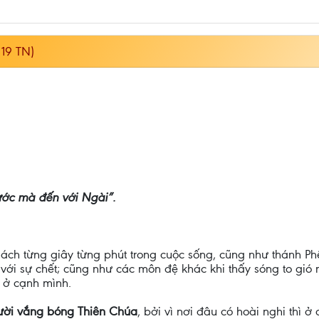
19 TN)
nước mà đến với Ngài”.
thách từng giây từng phút trong cuộc sống, cũng như thánh 
n với sự chết; cũng như các môn đệ khác khi thấy sóng to gió
 ở cạnh mình.
gười vắng bóng Thiên Chúa
, bởi vì nơi đâu có hoài nghi thì ở