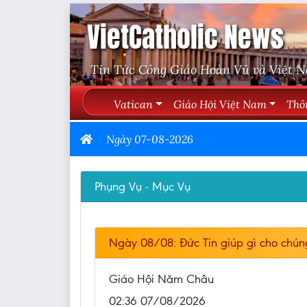
VietCatholic News
Tin Tức Công Giáo Hoàn Vũ và Việt 
Vatican
Giáo Hội Việt Nam
Thô
Ngày 07-08-2026
Phụng Vụ - Mục Vụ
Ngày 08/08: Đức Tin giúp gì cho chún
Giáo Hội Năm Châu
02:36 07/08/2026