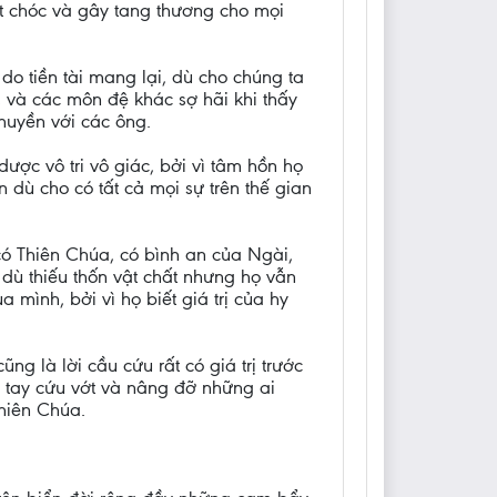
hết chóc và gây tang thương cho mọi
do tiền tài mang lại, dù cho chúng ta
, và các môn đệ khác sợ hãi khi thấy
huyền với các ông.
ược vô tri vô giác, bởi vì tâm hồn họ
dù cho có tất cả mọi sự trên thế gian
có Thiên Chúa, có bình an của Ngài,
 dù thiếu thốn vật chất nhưng họ vẫn
mình, bởi vì họ biết giá trị của hy
ng là lời cầu cứu rất có giá trị trước
ơ tay cứu vớt và nâng đỡ những ai
hiên Chúa.