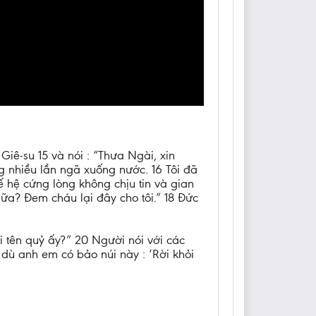
iê-su 15 và nói : “Thưa Ngài, xin
ng nhiều lần ngã xuống nước. 16 Tôi đã
 hệ cứng lòng không chịu tin và gian
ữa? Đem cháu lại đây cho tôi.” 18 Đức
i tên quỷ ấy?” 20 Người nói với các
ì dù anh em có bảo núi này : ‘Rời khỏi