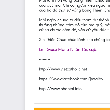
Một tâm hồn vắng bóng Thiên Chúa thì 
của quỷ ma. Chỉ có người kiêu ngạo m
của họ đã thật sự vắng bóng Thiên Chú
Mỗi ngày chúng ta đều tham dự thánh l
thường những cám dỗ của ma quỷ, bởi 
cứ sa chước cám dỗ, vẫn cứ yếu đức ti
Xin Thiên Chúa chúc lành cho chúng ta
Lm. Giuse Maria Nhân Tài, csjb.
---------
http://www.vietcatholic.net
https://www.facebook.com/jmtaiby
http://www.nhantai.info