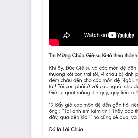
Tin Mừng Chúa Giê-su Ki-tô theo thánh
Khi ấy, Đức Giê-su và các môn đệ đến v
thương xót con trai tôi, vì cháu bị ki
đem cháu đến cho các môn đệ Ngài, nh
tà ! Tôi còn phải ở với các người cho 
Giê-su quát mắng tên quỷ, quỷ liền xuấ
19 Bấy giờ các môn đệ đến gần hỏi riên
ông : “Tại anh em kém tin ! Thầy bảo th
đây, qua bên kia !’ nó cũng sẽ qua, v
Đó là Lời Chúa