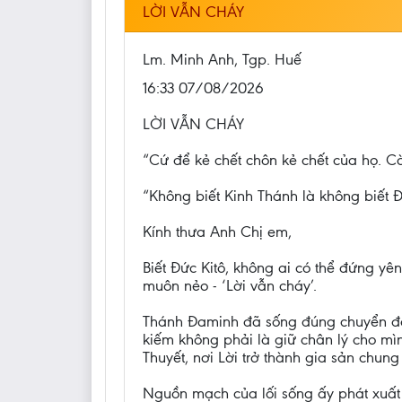
LỜI VẪN CHÁY
Lm. Minh Anh, Tgp. Huế
16:33 07/08/2026
LỜI VẪN CHÁY
“Cứ để kẻ chết chôn kẻ chết của họ. Cò
“Không biết Kinh Thánh là không biết Đ
Kính thưa Anh Chị em,
Biết Đức Kitô, không ai có thể đứng y
muôn nẻo - ‘Lời vẫn cháy’.
Thánh Đaminh đã sống đúng chuyển động
kiếm không phải là giữ chân lý cho mì
Thuyết, nơi Lời trở thành gia sản chun
Nguồn mạch của lối sống ấy phát xuất 