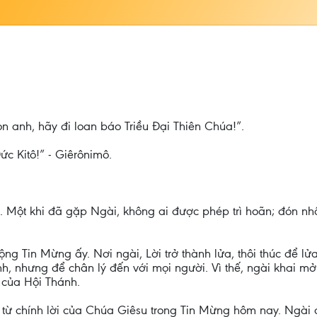
n anh, hãy đi loan báo Triều Đại Thiên Chúa!”.
ức Kitô!” - Giêrônimô.
ên. Một khi đã gặp Ngài, không ai được phép trì hoãn; đón n
 Tin Mừng ấy. Nơi ngài, Lời trở thành lửa, thôi thúc để lửa
nh, nhưng để chân lý đến với mọi người. Vì thế, ngài khai m
g của Hội Thánh.
từ chính lời của Chúa Giêsu trong Tin Mừng hôm nay. Ngài đ