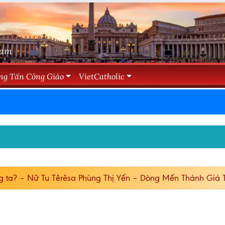
Nam
ng Tấn Công Giáo
VietCatholic
g ta? – Nữ Tu Têrêsa Phùng Thị Yến – Dòng Mến Thánh Giá 