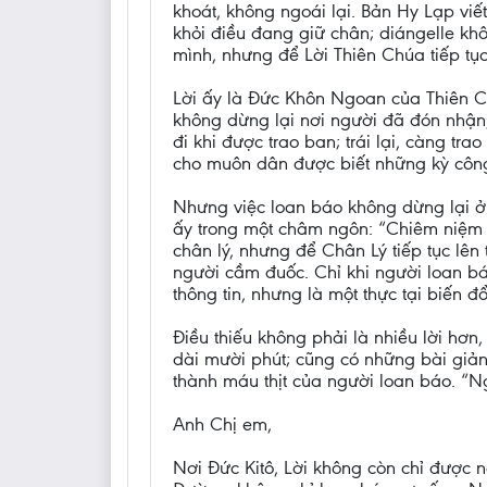
khoát, không ngoái lại. Bản Hy Lạp viế
khỏi điều đang giữ chân; diángelle khô
mình, nhưng để Lời Thiên Chúa tiếp tục
Lời ấy là Đức Khôn Ngoan của Thiên Ch
không dừng lại nơi người đã đón nhận
đi khi được trao ban; trái lại, càng t
cho muôn dân được biết những kỳ côn
Nhưng việc loan báo không dừng lại ở 
ấy trong một châm ngôn: “Chiêm niệm v
chân lý, nhưng để Chân Lý tiếp tục lên
người cầm đuốc. Chỉ khi người loan báo
thông tin, nhưng là một thực tại biến đổ
Điều thiếu không phải là nhiều lời hơn
dài mười phút; cũng có những bài giảng
thành máu thịt của người loan báo. “Ng
Anh Chị em,
Nơi Đức Kitô, Lời không còn chỉ được 