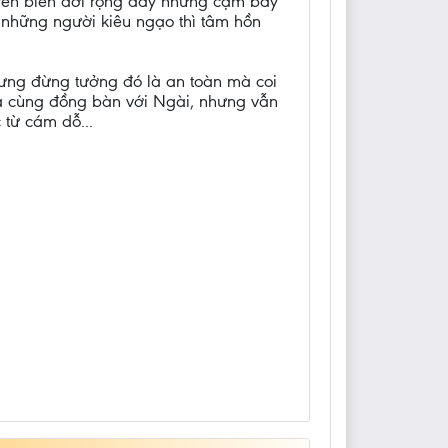
 trên biển đời rộng đầy những cạm bẩy
những người kiêu ngạo thì tâm hồn
hưng đừng tưởng đó là an toàn mà coi
à cùng đồng bàn với Ngài, nhưng vẫn
 từ cám dỗ...