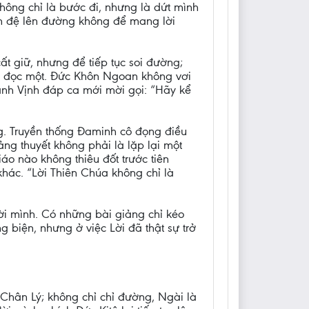
không chỉ là bước đi, nhưng là dứt mình
môn đệ lên đường không để mang lời
t giữ, nhưng để tiếp tục soi đường;
i đọc một. Đức Khôn Ngoan không vơi
Thánh Vịnh đáp ca mới mời gọi: “Hãy kể
ng. Truyền thống Đaminh cô đọng điều
ng thuyết không phải là lặp lại một
áo nào không thiêu đốt trước tiên
khác. “Lời Thiên Chúa không chỉ là
đời mình. Có những bài giảng chỉ kéo
 biện, nhưng ở việc Lời đã thật sự trở
.
 Chân Lý; không chỉ chỉ đường, Ngài là