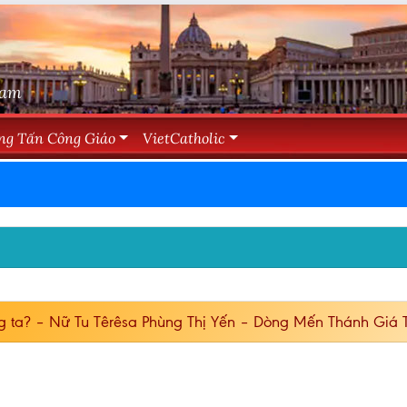
Nam
ng Tấn Công Giáo
VietCatholic
g ta? – Nữ Tu Têrêsa Phùng Thị Yến – Dòng Mến Thánh Giá 