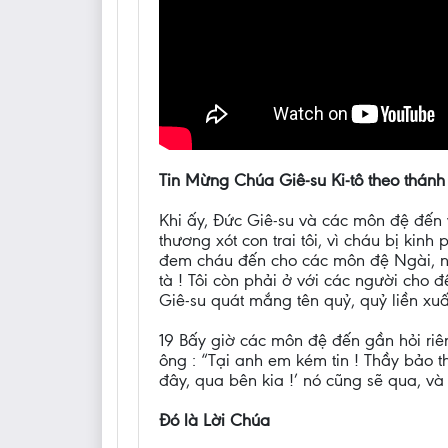
Tin Mừng Chúa Giê-su Ki-tô theo thánh
Khi ấy, Đức Giê-su và các môn đệ đến v
thương xót con trai tôi, vì cháu bị ki
đem cháu đến cho các môn đệ Ngài, nh
tà ! Tôi còn phải ở với các người cho 
Giê-su quát mắng tên quỷ, quỷ liền xuấ
19 Bấy giờ các môn đệ đến gần hỏi riên
ông : “Tại anh em kém tin ! Thầy bảo th
đây, qua bên kia !’ nó cũng sẽ qua, v
Đó là Lời Chúa