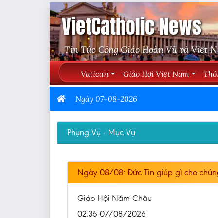
VietCatholic News
Tin Tức Công Giáo Hoàn Vũ và Việt 
Vatican
Giáo Hội Việt Nam
Thô
Ngày 07-08-2026
Phụng Vụ - Mục Vụ
Ngày 08/08: Đức Tin giúp gì cho chún
Giáo Hội Năm Châu
02:36 07/08/2026