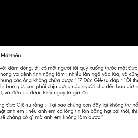
 Mát-thêu.
ới đám đông, thì có một người tới quỳ xuống trước mặt Đức G
nh phong và bệnh tình nặng lắm : nhiều lần ngã vào lửa, và cũ
ưng các ông không chữa được.” 17 Đức Giê-su đáp : “Ôi thế
đến bao giờ, còn phải chịu đựng các người cho đến bao giờ n
t, và đứa bé được khỏi ngay từ giờ đó.
g Đức Giê-su rằng : “Tại sao chúng con đây lại không trừ nổ
ật anh em : nếu anh em có lòng tin lớn bằng hạt cải thôi, th
à sẽ chẳng có gì mà anh em không làm được.”