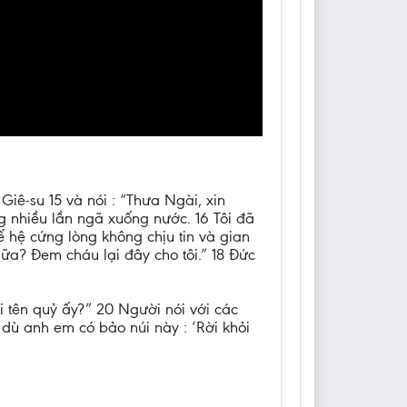
iê-su 15 và nói : “Thưa Ngài, xin
ng nhiều lần ngã xuống nước. 16 Tôi đã
 hệ cứng lòng không chịu tin và gian
ữa? Đem cháu lại đây cho tôi.” 18 Đức
i tên quỷ ấy?” 20 Người nói với các
ì dù anh em có bảo núi này : ‘Rời khỏi