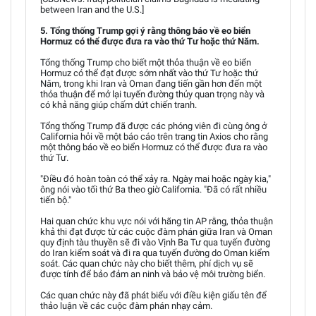
between Iran and the U.S.]
5. Tổng thống Trump gợi ý rằng thông báo về eo biển
Hormuz có thể được đưa ra vào thứ Tư hoặc thứ Năm.
Tổng thống Trump cho biết một thỏa thuận về eo biển
Hormuz có thể đạt được sớm nhất vào thứ Tư hoặc thứ
Năm, trong khi Iran và Oman đang tiến gần hơn đến một
thỏa thuận để mở lại tuyến đường thủy quan trọng này và
có khả năng giúp chấm dứt chiến tranh.
Tổng thống Trump đã được các phóng viên đi cùng ông ở
California hỏi về một báo cáo trên trang tin Axios cho rằng
một thông báo về eo biển Hormuz có thể được đưa ra vào
thứ Tư.
"Điều đó hoàn toàn có thể xảy ra. Ngày mai hoặc ngày kia,"
ông nói vào tối thứ Ba theo giờ California. "Đã có rất nhiều
tiến bộ."
Hai quan chức khu vực nói với hãng tin AP rằng, thỏa thuận
khả thi đạt được từ các cuộc đàm phán giữa Iran và Oman
quy định tàu thuyền sẽ đi vào Vịnh Ba Tư qua tuyến đường
do Iran kiểm soát và đi ra qua tuyến đường do Oman kiểm
soát. Các quan chức này cho biết thêm, phí dịch vụ sẽ
được tính để bảo đảm an ninh và bảo vệ môi trường biển.
Các quan chức này đã phát biểu với điều kiện giấu tên để
thảo luận về các cuộc đàm phán nhạy cảm.