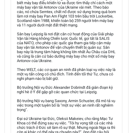
biết máy bay điều khiển từ xa được tìm thấy chỉ cách một
máy bay vận tải Antonov của Ukraine vài mét. Theo báo
cáo, nó chứa Semtex, chất nổ được sử dụng trong quả bom
làm rơi máy bay Pan Am Flight 103 trên bầu trời Lockerbie,
Scotland năm 1988, khiến toàn bộ 259 người trên máy bay
và 11 người dưới mặt đất thiệt mạng.
Sân bay Leipzig là nơi đặt căn cứ hoạt động của Giải pháp
Vận tải Hàng không Chiến lược Quốc tế, gọi tắt là SALIS
của NATO, cho phép các quốc gia tham gia tiếp cận máy
bay vận tải Antonov để vận chuyển thiết bị quân sự. Sân
bay này là trung tâm hàng không lớn nhất Âu Châu của DHL
và cũng là căn cứ bảo dưỡng máy bay cho một số máy bay
Antonov của Ukraine.
Theo WELT, các cơ quan an ninh đã phân loại vụ việc này là
một vụ tấn công có chủ đích. Tính đến tối thứ Tư, chưa có
nghi phạm nào bị bắt giữ.
Bộ trưởng Nội vụ Đức Alexander Dobrindt đã gián đoạn kỳ
nghỉ hè ở Ý để gặp gỡ các quan chức tại Leipzig.
Bộ trưởng Nội vụ bang Saxony, Armin Schuster, đã mô tả vụ
việc trong một tuyên bố là "một sự việc an ninh rất nghiêm
trọng".
Đại sứ Ukraine tại Đức, Oleksii Makeiev, cho rằng Mạc Tư
Khoa có thể đứng sau vụ việc. "Tôi hy vọng tất cả các nhà
chức trách ở Đức sẽ làm rõ sự thật. Nhưng ngoài Nga ra thì
còn ai khác có thể gây ra chuyện này?", ông đặt câu hỏi