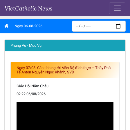
VietCatholic News
Ngày 06-08-2026
Phụng Vụ - Mục Vụ
Ngày 07/08: Căn tính người Môn Đệ đích thực – Thầy Phó
Tế Antôn Nguyễn Ngọc Khánh, SVD
Giáo Hội Năm Châu
02:22 06/08/2026