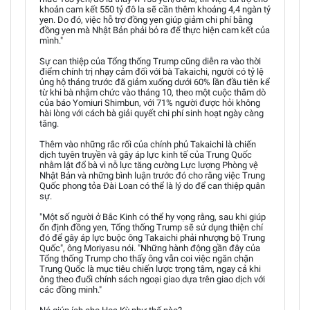
khoản cam kết 550 tỷ đô la sẽ cần thêm khoảng 4,4 ngàn tỷ
yen. Do đó, việc hỗ trợ đồng yen giúp giảm chi phí bằng
đồng yen mà Nhật Bản phải bỏ ra để thực hiện cam kết của
mình."
Sự can thiệp của Tổng thống Trump cũng diễn ra vào thời
điểm chính trị nhạy cảm đối với bà Takaichi, người có tỷ lệ
ủng hộ tháng trước đã giảm xuống dưới 60% lần đầu tiên kể
từ khi bà nhậm chức vào tháng 10, theo một cuộc thăm dò
của báo Yomiuri Shimbun, với 71% người được hỏi không
hài lòng với cách bà giải quyết chi phí sinh hoạt ngày càng
tăng.
Thêm vào những rắc rối của chính phủ Takaichi là chiến
dịch tuyên truyền và gây áp lực kinh tế của Trung Quốc
nhằm lật đổ bà vì nỗ lực tăng cường Lực lượng Phòng vệ
Nhật Bản và những bình luận trước đó cho rằng việc Trung
Quốc phong tỏa Đài Loan có thể là lý do để can thiệp quân
sự.
"Một số người ở Bắc Kinh có thể hy vọng rằng, sau khi giúp
ổn định đồng yen, Tổng thống Trump sẽ sử dụng thiện chí
đó để gây áp lực buộc ông Takaichi phải nhượng bộ Trung
Quốc", ông Moriyasu nói. "Những hành động gần đây của
Tổng thống Trump cho thấy ông vẫn coi việc ngăn chặn
Trung Quốc là mục tiêu chiến lược trọng tâm, ngay cả khi
ông theo đuổi chính sách ngoại giao dựa trên giao dịch với
các đồng minh."