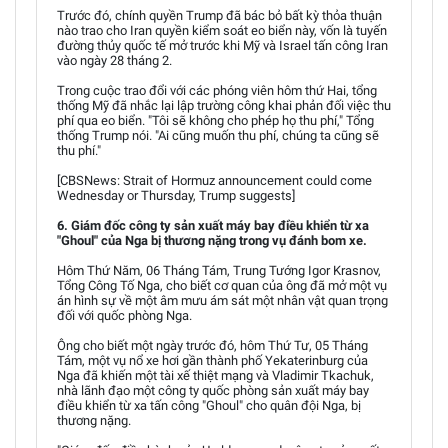
Trước đó, chính quyền Trump đã bác bỏ bất kỳ thỏa thuận
nào trao cho Iran quyền kiểm soát eo biển này, vốn là tuyến
đường thủy quốc tế mở trước khi Mỹ và Israel tấn công Iran
vào ngày 28 tháng 2.
Trong cuộc trao đổi với các phóng viên hôm thứ Hai, tổng
thống Mỹ đã nhắc lại lập trường công khai phản đối việc thu
phí qua eo biển. "Tôi sẽ không cho phép họ thu phí," Tổng
thống Trump nói. "Ai cũng muốn thu phí, chúng ta cũng sẽ
thu phí."
[CBSNews: Strait of Hormuz announcement could come
Wednesday or Thursday, Trump suggests]
6. Giám đốc công ty sản xuất máy bay điều khiển từ xa
"Ghoul" của Nga bị thương nặng trong vụ đánh bom xe.
Hôm Thứ Năm, 06 Tháng Tám, Trung Tướng Igor Krasnov,
Tổng Công Tố Nga, cho biết cơ quan của ông đã mở một vụ
án hình sự về một âm mưu ám sát một nhân vật quan trọng
đối với quốc phòng Nga.
Ông cho biết một ngày trước đó, hôm Thứ Tư, 05 Tháng
Tám, một vụ nổ xe hơi gần thành phố Yekaterinburg của
Nga đã khiến một tài xế thiệt mạng và Vladimir Tkachuk,
nhà lãnh đạo một công ty quốc phòng sản xuất máy bay
điều khiển từ xa tấn công "Ghoul" cho quân đội Nga, bị
thương nặng.