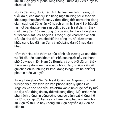
khi sự kiện gây quỹ của Tổng thống Trump dự kiến được tổ
chức tại đó.
Người đàn ông, được xác định là Jeanine John Taele, 38
tuổi, đã bị các đặc vụ liên bang mặc thường phục theo dõi
khi đang chụp ảnh và quay video, đồng thời có vẻ như đang
giám sát hoạt động lập kế hoạch an ninh. Sau khi bị bắt giữ
tại một bãi đậu xe trên sân golf, các cảnh sát đã tìm thấy
một băng đạn 16 viên trong túi của ông ta, theo thông báo
từ sở cảnh sát Los Angeles. Trong cuộc khám xét xe sau
đó, các nhà điều tra cho biết họ cũng thu hồi được một
khẩu súng lục đã nạp đạn và một băng đạn đã nạp đạn
khác.
Hôm thứ Hai, các thám tử của cảnh sát trưởng và các đặc
vụ FBI đã tiến hành khám xét nhà của người này tại thành
phố Downey, miền Nam California, và cho biết đã tìm thấy
thêm súng, đạn dược, áo giáp chống đạn, nhiều cuốn sổ
ghi chép chứa "những lời khai đáng lo ngại" và hai thiết bị
phát tín hiệu vô tuyến.
Trong thông báo, Sở Cảnh sát Quận Los Angeles cho biết
vụ việc đã được trình lên Văn phòng Biện lý Quận Los
Angeles và các nhà điều tra chưa xác định được bất kỳ mối
đe dọa nào đáng tin cậy đối với cộng đồng. Một nhân viên
phụ trách thông tin công cộng của sở cảnh sát không thể
trả lời ngay lập tức liệu sẽ có thêm biện pháp an ninh cho
sự kiện tối thứ Ba hay không, sự kiện này vẫn dự kiến sẽ
diễn ra.