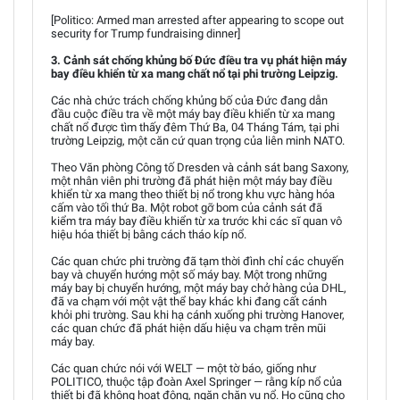
[Politico: Armed man arrested after appearing to scope out
security for Trump fundraising dinner]
3. Cảnh sát chống khủng bố Đức điều tra vụ phát hiện máy
bay điều khiển từ xa mang chất nổ tại phi trường Leipzig.
Các nhà chức trách chống khủng bố của Đức đang dẫn
đầu cuộc điều tra về một máy bay điều khiển từ xa mang
chất nổ được tìm thấy đêm Thứ Ba, 04 Tháng Tám, tại phi
trường Leipzig, một căn cứ quan trọng của liên minh NATO.
Theo Văn phòng Công tố Dresden và cảnh sát bang Saxony,
một nhân viên phi trường đã phát hiện một máy bay điều
khiển từ xa mang theo thiết bị nổ trong khu vực hàng hóa
cấm vào tối thứ Ba. Một robot gỡ bom của cảnh sát đã
kiểm tra máy bay điều khiển từ xa trước khi các sĩ quan vô
hiệu hóa thiết bị bằng cách tháo kíp nổ.
Các quan chức phi trường đã tạm thời đình chỉ các chuyến
bay và chuyển hướng một số máy bay. Một trong những
máy bay bị chuyển hướng, một máy bay chở hàng của DHL,
đã va chạm với một vật thể bay khác khi đang cất cánh
khỏi phi trường. Sau khi hạ cánh xuống phi trường Hanover,
các quan chức đã phát hiện dấu hiệu va chạm trên mũi
máy bay.
Các quan chức nói với WELT — một tờ báo, giống như
POLITICO, thuộc tập đoàn Axel Springer — rằng kíp nổ của
thiết bị đã không hoạt động, ngăn chặn vụ nổ. Họ cũng cho