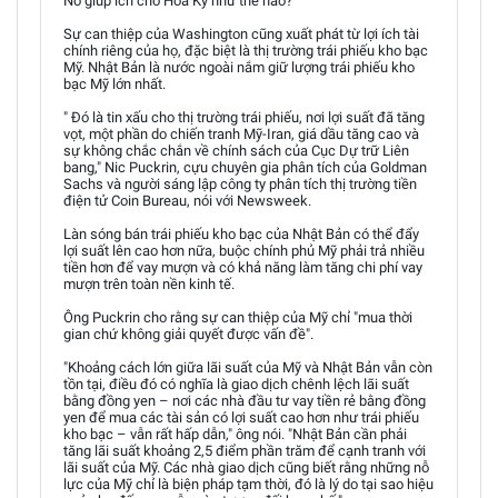
Nó giúp ích cho Hoa Kỳ như thế nào?
Sự can thiệp của Washington cũng xuất phát từ lợi ích tài
chính riêng của họ, đặc biệt là thị trường trái phiếu kho bạc
Mỹ. Nhật Bản là nước ngoài nắm giữ lượng trái phiếu kho
bạc Mỹ lớn nhất.
" Đó là tin xấu cho thị trường trái phiếu, nơi lợi suất đã tăng
vọt, một phần do chiến tranh Mỹ-Iran, giá dầu tăng cao và
sự không chắc chắn về chính sách của Cục Dự trữ Liên
bang," Nic Puckrin, cựu chuyên gia phân tích của Goldman
Sachs và người sáng lập công ty phân tích thị trường tiền
điện tử Coin Bureau, nói với Newsweek.
Làn sóng bán trái phiếu kho bạc của Nhật Bản có thể đẩy
lợi suất lên cao hơn nữa, buộc chính phủ Mỹ phải trả nhiều
tiền hơn để vay mượn và có khả năng làm tăng chi phí vay
mượn trên toàn nền kinh tế.
Ông Puckrin cho rằng sự can thiệp của Mỹ chỉ "mua thời
gian chứ không giải quyết được vấn đề".
"Khoảng cách lớn giữa lãi suất của Mỹ và Nhật Bản vẫn còn
tồn tại, điều đó có nghĩa là giao dịch chênh lệch lãi suất
bằng đồng yen – nơi các nhà đầu tư vay tiền rẻ bằng đồng
yen để mua các tài sản có lợi suất cao hơn như trái phiếu
kho bạc – vẫn rất hấp dẫn," ông nói. "Nhật Bản cần phải
tăng lãi suất khoảng 2,5 điểm phần trăm để cạnh tranh với
lãi suất của Mỹ. Các nhà giao dịch cũng biết rằng những nỗ
lực của Mỹ chỉ là biện pháp tạm thời, đó là lý do tại sao hiệu