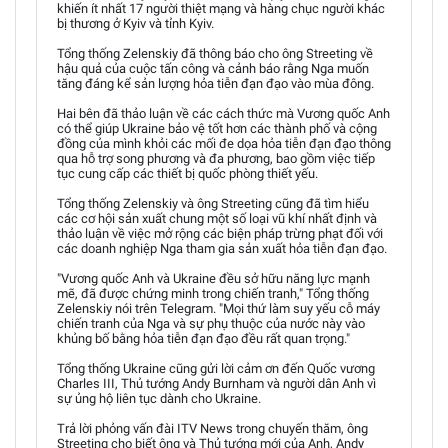
khiến ít nhất 17 người thiệt mạng và hàng chục người khác
bị thương ở Kyiv và tỉnh Kyiv.
Tổng thống Zelenskiy đã thông báo cho ông Streeting về
hậu quả của cuộc tấn công và cảnh báo rằng Nga muốn
tăng đáng kể sản lượng hỏa tiễn đạn đạo vào mùa đông.
Hai bên đã thảo luận về các cách thức mà Vương quốc Anh
có thể giúp Ukraine bảo vệ tốt hơn các thành phố và cộng
đồng của mình khỏi các mối đe dọa hỏa tiễn đạn đạo thông
qua hỗ trợ song phương và đa phương, bao gồm việc tiếp
tục cung cấp các thiết bị quốc phòng thiết yếu.
Tổng thống Zelenskiy và ông Streeting cũng đã tìm hiểu
các cơ hội sản xuất chung một số loại vũ khí nhất định và
thảo luận về việc mở rộng các biện pháp trừng phạt đối với
các doanh nghiệp Nga tham gia sản xuất hỏa tiễn đạn đạo.
"Vương quốc Anh và Ukraine đều sở hữu năng lực mạnh
mẽ, đã được chứng minh trong chiến tranh," Tổng thống
Zelenskiy nói trên Telegram. "Mọi thứ làm suy yếu cỗ máy
chiến tranh của Nga và sự phụ thuộc của nước này vào
khủng bố bằng hỏa tiễn đạn đạo đều rất quan trọng."
Tổng thống Ukraine cũng gửi lời cảm ơn đến Quốc vương
Charles III, Thủ tướng Andy Burnham và người dân Anh vì
sự ủng hộ liên tục dành cho Ukraine.
Trả lời phỏng vấn đài ITV News trong chuyến thăm, ông
Streeting cho biết ông và Thủ tướng mới của Anh, Andy