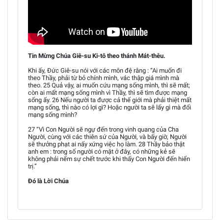
Tin Mừng Chúa Giê-su Ki-tô theo thánh Mát-thêu.
Khi ấy, Đức Giê-su nói với các môn đệ rằng : “Ai muốn đi
theo Thầy, phải từ bỏ chính mình, vác thập giá mình mà
theo. 25 Quả vậy, ai muốn cứu mạng sống mình, thì sẽ mất;
còn ai mất mạng sống mình vì Thầy, thì sẽ tìm được mạng
sống ấy. 26 Nếu người ta được cả thế giới mà phải thiệt mất
mạng sống, thì nào có lợi gì? Hoặc người ta sẽ lấy gì mà đổi
mạng sống mình?
27 “Vì Con Người sẽ ngự đến trong vinh quang của Cha
Người, cùng với các thiên sứ của Người, và bấy giờ, Người
sẽ thưởng phạt ai nấy xứng việc họ làm. 28 Thầy bảo thật
anh em : trong số người có mặt ở đây, có những kẻ sẽ
không phải nếm sự chết trước khi thấy Con Người đến hiển
trị.”
Đó là Lời Chúa