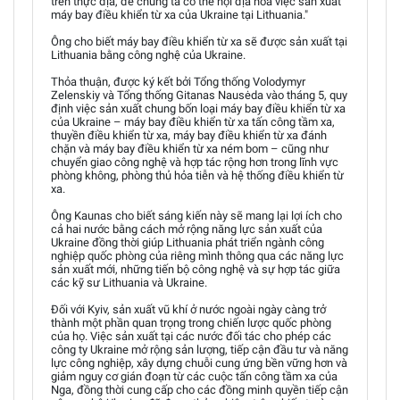
trên thực địa, để chúng ta có thể nội địa hóa việc sản xuất
máy bay điều khiển từ xa của Ukraine tại Lithuania."
Ông cho biết máy bay điều khiển từ xa sẽ được sản xuất tại
Lithuania bằng công nghệ của Ukraine.
Thỏa thuận, được ký kết bởi Tổng thống Volodymyr
Zelenskiy và Tổng thống Gitanas Nausėda vào tháng 5, quy
định việc sản xuất chung bốn loại máy bay điều khiển từ xa
của Ukraine – máy bay điều khiển từ xa tấn công tầm xa,
thuyền điều khiển từ xa, máy bay điều khiển từ xa đánh
chặn và máy bay điều khiển từ xa ném bom – cũng như
chuyển giao công nghệ và hợp tác rộng hơn trong lĩnh vực
phòng không, phòng thủ hỏa tiễn và hệ thống điều khiển từ
xa.
Ông Kaunas cho biết sáng kiến này sẽ mang lại lợi ích cho
cả hai nước bằng cách mở rộng năng lực sản xuất của
Ukraine đồng thời giúp Lithuania phát triển ngành công
nghiệp quốc phòng của riêng mình thông qua các năng lực
sản xuất mới, những tiến bộ công nghệ và sự hợp tác giữa
các kỹ sư Lithuania và Ukraine.
Đối với Kyiv, sản xuất vũ khí ở nước ngoài ngày càng trở
thành một phần quan trọng trong chiến lược quốc phòng
của họ. Việc sản xuất tại các nước đối tác cho phép các
công ty Ukraine mở rộng sản lượng, tiếp cận đầu tư và năng
lực công nghiệp, xây dựng chuỗi cung ứng bền vững hơn và
giảm nguy cơ gián đoạn từ các cuộc tấn công tầm xa của
Nga, đồng thời cung cấp cho các đồng minh quyền tiếp cận