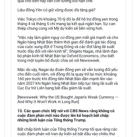
quả cho đến nay vẫn còn tương đối hạn chế."
Liệu đồng Yên có giữ vững được đà tăng giá?
Việc Tokyo chi khoảng 70 tỷ đô la để hỗ trợ đồng yen trong
tháng 4 và tháng 5 chỉ mang lại kết quả ngắn hạn. Sự can
thiệp chung cùng với Mỹ dự kiến sẽ bền vững hơn.
"Việc này làm giảm nguy cơ đồng yen mất giá mạnh và cho
Ngân hàng Nhật Bản thêm thời gian để đánh giá tác động
của cuộc xung đột ở Trung Đông và các đợt tăng lãi suất
trước đây đối với nền kinh tế", Shigeto Nagai, nhà lãnh đạo
bộ phận kinh tế Nhật Bản tại Oxford Economics, cho biết
trong một tuyên bố được chia sẻ với Newsweek.
Mặc dù vậy, Nagai dự đoán đồng yen sẽ vẫn tương đối yếu
cho đến cuối năm, với đồng đô la quay trở lại mức khoảng
160 yen trước khi đồng tiền Nhật Bản dần mạnh lên vào
năm 2027 khi Ngân hàng Nhật Bản tiếp tục tăng lãi suất và
Cục Dự trữ Liên bang bắt đầu giảm lãi suất.
[Newsweek: Why the US Bought Japan’s Weak Currency —
And Why It Won’t Work in Long Run]
13. Các quan chức Mỹ nói với CBS News rằng không có
cuộc đàm phán mới nào được lên kế hoạch bất chấp
những bình luận của Tổng thống Trump.
Bất chấp bình luận của Tổng thống Trump tối qua rằng các
cuộc đàm phán với Iran dự kiến sẽ bắt đầu vào chiều thứ