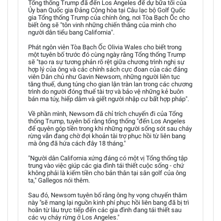
Tổng thống Trump đã đến Los Angeles để dự bữa tối của
Ủy ban Quốc gia Đảng Cộng hòa tại Câu lạc bộ Golf Quốc
gia Tổng thống Trump của chính ông, nơi Tòa Bạch Ốc cho
biết ông sẽ "tôn vinh những chiến thắng của mình cho
người dân tiểu bang California".
Phát ngôn viên Tòa Bạch Ốc Olivia Wales cho biết trong
một tuyên bố trước đó cùng ngày rằng Tổng thống Trump
sẽ "tạo ra sự tương phản rõ rệt giữa chương trình nghị sự
hợp lý của ông và các chính sách cực đoan của các đảng
viên Dân chủ như Gavin Newsom, những người liên tục
tăng thuế, dung túng cho gian lận tràn lan trong các chương
trình do người đóng thuế tài trợ và bảo vệ những kẻ buôn
bán ma túy, hiếp dâm và giết người nhập cư bất hợp pháp".
Về phần mình, Newsom đã chỉ trích chuyến đi của Tổng
thống Trump, tuyên bố rằng tổng thống "đến Los Angeles
để quyên góp tiền trong khi những người sống sót sau cháy
rừng vẫn đang chờ đợi khoản tài trợ phục hồi từ liên bang
mà ông đã hứa cách đây 18 tháng."
"Người dân California xứng đáng có một vị Tổng thống tập
trung vào việc giúp các gia đình tái thiết cuộc sống - chứ
không phải là kiếm tiền cho bản thân tại sân golf của ông
ta," Gallegos nói thêm.
Sau đó, Newsom tuyên bố rằng ông hy vọng chuyến thăm
này "sẽ mang lại nguồn kinh phí phục hồi liên bang đã bị trì
hoãn từ lâu trực tiếp đến các gia đình đang tái thiết sau
các vụ cháy rừng ở Los Angeles."