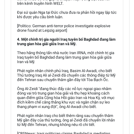
trên kênh truyền hình WELT.
Đại sứ quán Nga tại Đức chưa đưa ra phản hồi ngay lập tức
khi được yêu cầu bình luận.
[Politico: German anti-terror police investigate explosive
drone found at Leipzig airport]
4. Một chính trị gia người Iraq tuyên bố Baghdad đang làm
trung gian hòa giải giữa Iran và Mỹ.
Theo hãng thông tấn nhà nước Iran IRNA, một chính trị gia
Iraq tuyên bố Baghdad đang làm trung gian hòa giải giữa
Iran và Mỹ.
Phát ngôn nhân chính phủ Iraq, Basim Al-Awadi, cho biết
Thủ tướng Iraq Ali al-Zeidi đã chuyển các thông điệp từ Mỹ
đến Tehran sau chuyến thăm gần đây tới Tòa Bạch Ốc.
Ông Al-Zeidi "đang thúc đẩy các nỗ lực ngoại giao nhằm
đóng vai trò trung gian hòa giải và thu hẹp khoảng cách
quan điểm giữa Cộng hòa Hồi giáo Iran và Hoa Kỳ, với mục
đích kiềm chế căng thẳng khu vực và ngăn chặn sự leo
thang phạm vi xung đột", ông Al-Awadi cho biết.
Phát ngôn nhân Iraq cho biết thêm rằng sau chuyến thăm
Mỹ gần đây của thủ tướng, ông al-Zeidi đã chuyển lời nhắn
từ Mỹ đến Tehran, nhưng không nêu rõ chi tiết.
[CBSNews: Iraqi politician claims Baghdad is mediating