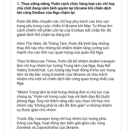
1. Thua siểng niểng, Putin cách chức hàng loạt các chỉ huy
chủ chốt đang nắm binh quyền tại Ukraine khi chiến dịch
tấn công Donbas của Nga chậm lại.
Putin đã điều chuyển các chỉ huy phụ trách các khu vực
trọng yếu trong cuộc chiến ở Ukraine khi Mạc Tư Khoa tìm
cách chiếm nốt phần còn lại của Donbas bất chấp tốc độ
giành lãnh thổ chậm lại đáng kể.
Hôm Thứ Năm, 06 Tháng Tám, Putin đã trình bày những
thay đổi này như những bổ nhiệm nhằm tăng cường sức
mạnh cho các lĩnh vực quan trọng của quân đội Nga.
Theo tờ Moscow Times, Putin đã bổ nhiệm Andrei Ivanayev
làm chỉ huy nhóm lực lượng Trung tâm của Nga, thay thế
Valery Solodchuk. Lực lượng này hoạt động ở khu vực trung
tâm và tây bắc vùng Donetsk của Ukraine và chịu trách
nhiệm cho một số chiến dịch tấn công quan trọng nhất của
Nga.
"Nhóm Trung tâm là một trong những đơn vị chủ lực của
chúng ta," Putin nói trong cuộc họp với lãnh đạo Bộ Quốc
phòng Nga. Ông nói thêm rằng việc lựa chọn chỉ huy cho
nhóm này "không phải là vấn đề đơn giản" vì những nhiệm
vụ được giao cho nhóm.
Trước đây, Ivanayev từng chỉ huy nhóm lực lượng phía
Đông của Nga, hoạt động dọc biên giới giữa các vùng
Donetsk và Zaporizhzhia của Ukraine.