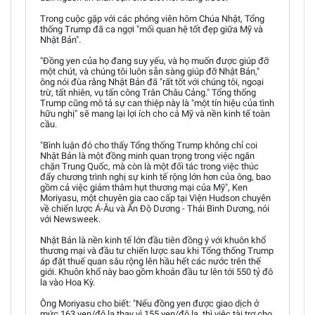
Trong cuộc gặp với các phóng viên hôm Chúa Nhật, Tổng
thống Trump đã ca ngợi "mối quan hệ tốt đẹp giữa Mỹ và
Nhật Bản".
"Đồng yen của họ đang suy yếu, và họ muốn được giúp đỡ
một chút, và chúng tôi luôn sẵn sàng giúp đỡ Nhật Bản,"
ông nói đùa rằng Nhật Bản đã "rất tốt với chúng tôi, ngoại
trừ, tất nhiên, vụ tấn công Trân Châu Cảng." Tổng thống
Trump cũng mô tả sự can thiệp này là "một tín hiệu của tình
hữu nghị" sẽ mang lại lợi ích cho cả Mỹ và nền kinh tế toàn
cầu.
"Bình luận đó cho thấy Tổng thống Trump không chỉ coi
Nhật Bản là một đồng minh quan trọng trong việc ngăn
chặn Trung Quốc, mà còn là một đối tác trong việc thúc
đẩy chương trình nghị sự kinh tế rộng lớn hơn của ông, bao
gồm cả việc giảm thâm hụt thương mại của Mỹ", Ken
Moriyasu, một chuyên gia cao cấp tại Viện Hudson chuyên
về chiến lược Á-Âu và Ấn Độ Dương - Thái Bình Dương, nói
với Newsweek.
Nhật Bản là nền kinh tế lớn đầu tiên đồng ý với khuôn khổ
thương mại và đầu tư chiến lược sau khi Tổng thống Trump
áp đặt thuế quan sâu rộng lên hầu hết các nước trên thế
giới. Khuôn khổ này bao gồm khoản đầu tư lên tới 550 tỷ đô
la vào Hoa Kỳ.
Ông Moriyasu cho biết: "Nếu đồng yen được giao dịch ở
mức 163 yen/đô la thay vì 155 yen/đô la, thì việc tài trợ cho