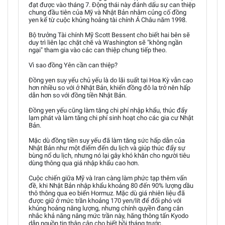
đạt được vào tháng 7. Động thái này đánh dấu sự can thiệp
chung đầu tiên của Mỹ và Nhật Bản nhằm củng cố đồng
yen kể từ cuộc khủng hoảng tài chính Á Châu năm 1998.
Bộ trưởng Tài chính Mỹ Scott Bessent cho biết hai bên sẽ
duy trì liên lạc chặt chẽ và Washington sẽ "không ngần
ngại" tham gia vào các can thiệp chung tiếp theo.
Vì sao đồng Yên cần can thiệp?
Đồng yen suy yếu chủ yếu là do lãi suất tại Hoa Kỳ vẫn cao
hơn nhiều so với ở Nhật Bản, khiến đồng đô la trở nên hấp
dẫn hơn so với đồng tiền Nhật Bản.
Đồng yen yếu cũng làm tăng chi phí nhập khẩu, thúc đẩy
lạm phát và làm tăng chi phí sinh hoạt cho các gia cư Nhật
Bản.
Mặc dù đồng tiền suy yếu đã làm tăng sức hấp dẫn của
Nhật Bản như một điểm đến du lịch và giúp thúc đẩy sự
bùng nổ du lịch, nhưng nó lại gây khó khăn cho người tiêu
dùng thông qua giá nhập khẩu cao hơn.
Cuộc chiến giữa Mỹ và Iran càng làm phức tạp thêm vấn
đề, khi Nhật Bản nhập khẩu khoảng 80 đến 90% lượng dầu
thô thông qua eo biển Hormuz. Mặc dù giá nhiên liệu đã
được giữ ở mức trần khoảng 170 yen/lít để đối phó với
khủng hoảng năng lượng, nhưng chính quyền đang cân
nhắc khả năng nâng mức trần này, hãng thông tấn Kyodo
dẫn nguồn tin thân cận cho biết hồi tháng trước.