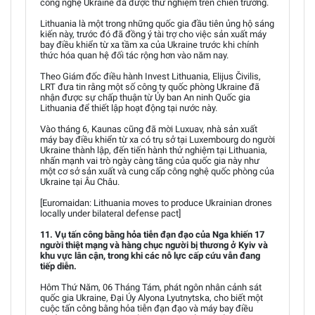
công nghệ Ukraine đã được thử nghiệm trên chiến trường.
Lithuania là một trong những quốc gia đầu tiên ủng hộ sáng
kiến này, trước đó đã đồng ý tài trợ cho việc sản xuất máy
bay điều khiển từ xa tầm xa của Ukraine trước khi chính
thức hóa quan hệ đối tác rộng hơn vào năm nay.
Theo Giám đốc điều hành Invest Lithuania, Elijus Čivilis,
LRT đưa tin rằng một số công ty quốc phòng Ukraine đã
nhận được sự chấp thuận từ Ủy ban An ninh Quốc gia
Lithuania để thiết lập hoạt động tại nước này.
Vào tháng 6, Kaunas cũng đã mời Luxuav, nhà sản xuất
máy bay điều khiển từ xa có trụ sở tại Luxembourg do người
Ukraine thành lập, đến tiến hành thử nghiệm tại Lithuania,
nhấn mạnh vai trò ngày càng tăng của quốc gia này như
một cơ sở sản xuất và cung cấp công nghệ quốc phòng của
Ukraine tại Âu Châu.
[Euromaidan: Lithuania moves to produce Ukrainian drones
locally under bilateral defense pact]
11. Vụ tấn công bằng hỏa tiễn đạn đạo của Nga khiến 17
người thiệt mạng và hàng chục người bị thương ở Kyiv và
khu vực lân cận, trong khi các nỗ lực cấp cứu vẫn đang
tiếp diễn.
Hôm Thứ Năm, 06 Tháng Tám, phát ngôn nhân cảnh sát
quốc gia Ukraine, Đại Úy Alyona Lyutnytska, cho biết một
cuộc tấn công bằng hỏa tiễn đạn đạo và máy bay điều