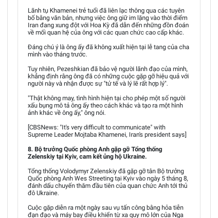
Lãnh tụ Khamenei trẻ tuổi đã liên lạc thông qua các tuyên
bố bằng văn bản, nhưng việc ông giữ im lặng vào thời điểm
Iran đang xung đột với Hoa Kỳ đã dẫn đến những đồn đoán
về mối quan hệ của ông với các quan chức cao cấp khác.
Đáng chú ý là ông ấy đã không xuất hiện tại lễ tang của cha
mình vào tháng trước.
Tuy nhiên, Pezeshkian đã bảo vệ người lãnh đạo của mình,
khẳng định rằng ông đã có những cuộc gặp gỡ hiệu quả với
người này và nhận được sự "tử tế và lý lẽ rất hợp lý".
"Thật không may, tình hình hiện tại cho phép một số người
xấu bụng mô tả ông ấy theo cách khác và tạo ra một hình
ảnh khác về ông ấy," ông nói.
[CBSNews: "It's very difficult to communicate" with
Supreme Leader Mojtaba Khamenei, Iran's president says]
8. Bộ trưởng Quốc phòng Anh gặp gỡ Tổng thống
Zelenskiy tại Kyiv, cam kết ủng hộ Ukraine.
Tổng thống Volodymyr Zelenskiy đã gặp gỡ tân Bộ trưởng
Quốc phòng Anh Wes Streeting tại Kyiv vào ngày 5 tháng 8,
đánh dấu chuyến thăm đầu tiên của quan chức Anh tới thủ
đô Ukraine.
Cuộc gặp diễn ra một ngày sau vụ tấn công bằng hỏa tiễn
đạn đạo và máy bay điều khiển từ xa quy mô lớn của Nga