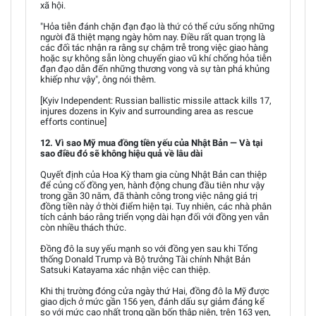
xã hội.
"Hỏa tiễn đánh chặn đạn đạo là thứ có thể cứu sống những
người đã thiệt mạng ngày hôm nay. Điều rất quan trọng là
các đối tác nhận ra rằng sự chậm trễ trong việc giao hàng
hoặc sự không sẵn lòng chuyển giao vũ khí chống hỏa tiễn
đạn đạo dẫn đến những thương vong và sự tàn phá khủng
khiếp như vậy", ông nói thêm.
[Kyiv Independent: Russian ballistic missile attack kills 17,
injures dozens in Kyiv and surrounding area as rescue
efforts continue]
12. Vì sao Mỹ mua đồng tiền yếu của Nhật Bản — Và tại
sao điều đó sẽ không hiệu quả về lâu dài
Quyết định của Hoa Kỳ tham gia cùng Nhật Bản can thiệp
để củng cố đồng yen, hành động chung đầu tiên như vậy
trong gần 30 năm, đã thành công trong việc nâng giá trị
đồng tiền này ở thời điểm hiện tại. Tuy nhiên, các nhà phân
tích cảnh báo rằng triển vọng dài hạn đối với đồng yen vẫn
còn nhiều thách thức.
Đồng đô la suy yếu mạnh so với đồng yen sau khi Tổng
thống Donald Trump và Bộ trưởng Tài chính Nhật Bản
Satsuki Katayama xác nhận việc can thiệp.
Khi thị trường đóng cửa ngày thứ Hai, đồng đô la Mỹ được
giao dịch ở mức gần 156 yen, đánh dấu sự giảm đáng kể
so với mức cao nhất trong gần bốn thập niên, trên 163 yen,