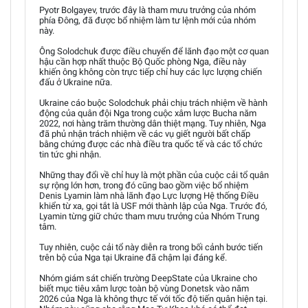
Pyotr Bolgayev, trước đây là tham mưu trưởng của nhóm
phía Đông, đã được bổ nhiệm làm tư lệnh mới của nhóm
này.
Ông Solodchuk được điều chuyển để lãnh đạo một cơ quan
hậu cần hợp nhất thuộc Bộ Quốc phòng Nga, điều này
khiến ông không còn trực tiếp chỉ huy các lực lượng chiến
đấu ở Ukraine nữa.
Ukraine cáo buộc Solodchuk phải chịu trách nhiệm về hành
động của quân đội Nga trong cuộc xâm lược Bucha năm
2022, nơi hàng trăm thường dân thiệt mạng. Tuy nhiên, Nga
đã phủ nhận trách nhiệm về các vụ giết người bất chấp
bằng chứng được các nhà điều tra quốc tế và các tổ chức
tin tức ghi nhận.
Những thay đổi về chỉ huy là một phần của cuộc cải tổ quân
sự rộng lớn hơn, trong đó cũng bao gồm việc bổ nhiệm
Denis Lyamin làm nhà lãnh đạo Lực lượng Hệ thống Điều
khiển từ xa, gọi tắt là USF mới thành lập của Nga. Trước đó,
Lyamin từng giữ chức tham mưu trưởng của Nhóm Trung
tâm.
Tuy nhiên, cuộc cải tổ này diễn ra trong bối cảnh bước tiến
trên bộ của Nga tại Ukraine đã chậm lại đáng kể.
Nhóm giám sát chiến trường DeepState của Ukraine cho
biết mục tiêu xâm lược toàn bộ vùng Donetsk vào năm
2026 của Nga là không thực tế với tốc độ tiến quân hiện tại.