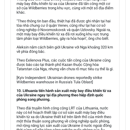
máy bay điều khiển từ xa của Ukraine đã tấn công một cơ
sở của Wildberries trong khu vực, cùng với một số địa điểm
khác.
"Theo thông tin ban đầu, thiệt hại đã được ghi nhận tại hai
tòa nhà chung cư ở quận Venev, cũng như tại hai cơ sở
công nghiệp ở Novomoskovsk và quận Uzlovsky. Ngoài ra,
một máy bay điều khiển từ xa đã rơi xuống khu vực trung
tâm phân loại Wildberries, gây ra hỏa hoạn", ông cho biết.
Aleksin nằm cách biên giới Ukraine với Nga khoảng 320 km
về phía đông bắc.
Theo Exilenova Plus, các cuộc tấn công của Ukraine cũng
được báo cáo tại thành phố Kazan thuộc Cộng hòa
Tatarstan của Nga, nhưng vẫn chưa rõ mục tiêu cụ thể là gì.
[Kyiv Independent: Ukrainian drones reportedly strike
Wildberries warehouse in Russia's Tula Oblast]
10. Lithuania tiến hành sản xuất máy bay điều khiển từ xa
của Ukraine ngay tại địa phương theo hiệp định quốc
phòng song phương.
Theo đài truyền hình công cộng LRT của Lithuania, nước
này có kế hoạch thiết lập cơ sở sản xuất máy bay điều
khiển từ xa do Ukraine thiết kế trên lãnh thổ của mình theo
một thỏa thuận song phương về công nghiệp quốc phòng,
mở rộng năng lực sản xuất của Ukraine ở nước ngoài đồng
thời củng cố nền tảng công nghiệp quốc phòng của Âu