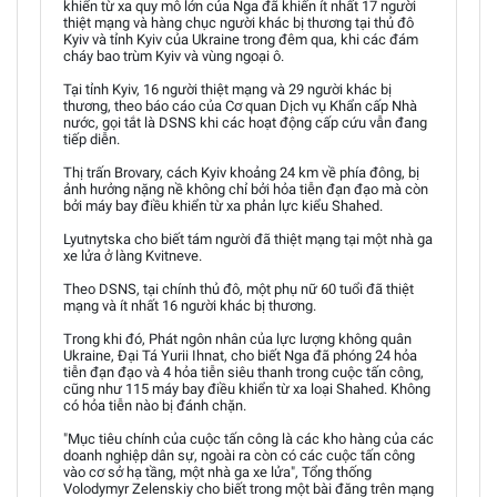
khiển từ xa quy mô lớn của Nga đã khiến ít nhất 17 người
thiệt mạng và hàng chục người khác bị thương tại thủ đô
Kyiv và tỉnh Kyiv của Ukraine trong đêm qua, khi các đám
cháy bao trùm Kyiv và vùng ngoại ô.
Tại tỉnh Kyiv, 16 người thiệt mạng và 29 người khác bị
thương, theo báo cáo của Cơ quan Dịch vụ Khẩn cấp Nhà
nước, gọi tắt là DSNS khi các hoạt động cấp cứu vẫn đang
tiếp diễn.
Thị trấn Brovary, cách Kyiv khoảng 24 km về phía đông, bị
ảnh hưởng nặng nề không chỉ bởi hỏa tiễn đạn đạo mà còn
bởi máy bay điều khiển từ xa phản lực kiểu Shahed.
Lyutnytska cho biết tám người đã thiệt mạng tại một nhà ga
xe lửa ở làng Kvitneve.
Theo DSNS, tại chính thủ đô, một phụ nữ 60 tuổi đã thiệt
mạng và ít nhất 16 người khác bị thương.
Trong khi đó, Phát ngôn nhân của lực lượng không quân
Ukraine, Đại Tá Yurii Ihnat, cho biết Nga đã phóng 24 hỏa
tiễn đạn đạo và 4 hỏa tiễn siêu thanh trong cuộc tấn công,
cũng như 115 máy bay điều khiển từ xa loại Shahed. Không
có hỏa tiễn nào bị đánh chặn.
"Mục tiêu chính của cuộc tấn công là các kho hàng của các
doanh nghiệp dân sự, ngoài ra còn có các cuộc tấn công
vào cơ sở hạ tầng, một nhà ga xe lửa", Tổng thống
Volodymyr Zelenskiy cho biết trong một bài đăng trên mạng