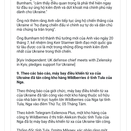
Burnham, "cảm thấy điều quan trọng là phải thể hiện ngay
từ đầu sự ủng hộ kiên định và dứt khoát mà chính phủ này
dành cho Ukraine."
Ông nói thêm rằng Anh vẫn tiếp tục ủng hộ chiến thắng của
Ukraine vì "họ đang chiến đấu vì chính sự tự do và dân chủ
mà chúng ta trân trọng".
Ông Burnham trở thành thủ tướng mới của Anh vào ngày 20
tháng 7, kế nhiệm ông Keir Starmer lãnh đạo một quốc gia
từ lâu được coi là một trong những đồng minh kiên định
nhất của Ukraine trong thời chiến.
[Kyiv Independent: UK defense chief meets with Zelensky
in Kyiv, pledges support for Ukraine]
9. Theo các báo cáo, máy bay điều khiển từ xa của
Ukraine đã tấn công kho hàng Wildberries ở tỉnh Tula của
Nga.
Theo thông báo của giới chức, máy bay điều khiển từ xa
của Ukraine đã tấn công vào một kho hàng thuộc sở hữu
của nhà bán lẻ trực tuyến lớn Wildberries của Nga tại tỉnh
Tula, Nga vào đêm Thứ Tư, 05 Tháng Tám.
Theo kênh Telegram Exilenova Plus, một kho hàng của
công ty Wildberries ở thị trấn Aleksin thuộc tỉnh Tula của
Nga đã bị máy bay điều khiển từ xa của Ukraine tấn công.
Thống đốc tỉnh Tula, Dmitry Milyaev, xác nhận rằng một