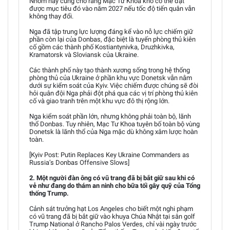
Nhóm này cũng cho rằng Mạc Tư Khoa khó có thể đạt
được mục tiêu đó vào năm 2027 nếu tốc độ tiến quân vẫn
không thay đổi.
Nga đã tập trung lực lượng đáng kể vào nỗ lực chiếm giữ
phần còn lại của Donbas, đặc biệt là tuyến phòng thủ kiên
cố gồm các thành phố Kostiantynivka, Druzhkivka,
Kramatorsk và Sloviansk của Ukraine.
Các thành phố này tạo thành xương sống trong hệ thống
phòng thủ của Ukraine ở phần khu vực Donetsk vẫn nằm
dưới sự kiểm soát của Kyiv. Việc chiếm được chúng sẽ đòi
hỏi quân đội Nga phải đột phá qua các vị trí phòng thủ kiên
cố và giao tranh trên một khu vực đô thị rộng lớn.
Nga kiểm soát phần lớn, nhưng không phải toàn bộ, lãnh
thổ Donbas. Tuy nhiên, Mạc Tư Khoa tuyên bố toàn bộ vùng
Donetsk là lãnh thổ của Nga mặc dù không xâm lược hoàn
toàn.
[Kyiv Post: Putin Replaces Key Ukraine Commanders as
Russia’s Donbas Offensive Slows]
2. Một người đàn ông có vũ trang đã bị bắt giữ sau khi có
vẻ như đang do thám an ninh cho bữa tối gây quỹ của Tổng
thống Trump.
Cảnh sát trưởng hạt Los Angeles cho biết một nghi phạm
có vũ trang đã bị bắt giữ vào khuya Chúa Nhật tại sân golf
Trump National ở Rancho Palos Verdes, chỉ vài ngày trước