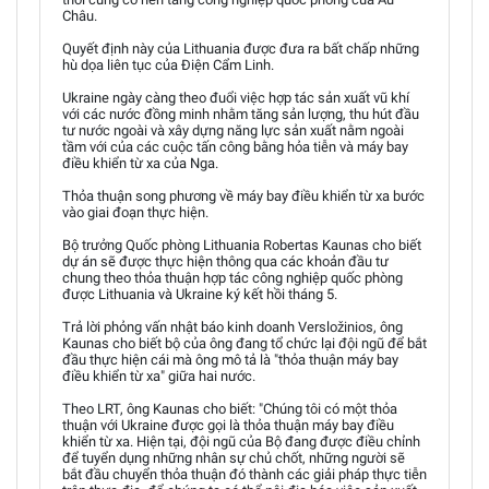
Châu.
Quyết định này của Lithuania được đưa ra bất chấp những
hù dọa liên tục của Điện Cẩm Linh.
Ukraine ngày càng theo đuổi việc hợp tác sản xuất vũ khí
với các nước đồng minh nhằm tăng sản lượng, thu hút đầu
tư nước ngoài và xây dựng năng lực sản xuất nằm ngoài
tầm với của các cuộc tấn công bằng hỏa tiễn và máy bay
điều khiển từ xa của Nga.
Thỏa thuận song phương về máy bay điều khiển từ xa bước
vào giai đoạn thực hiện.
Bộ trưởng Quốc phòng Lithuania Robertas Kaunas cho biết
dự án sẽ được thực hiện thông qua các khoản đầu tư
chung theo thỏa thuận hợp tác công nghiệp quốc phòng
được Lithuania và Ukraine ký kết hồi tháng 5.
Trả lời phỏng vấn nhật báo kinh doanh Versložinios, ông
Kaunas cho biết bộ của ông đang tổ chức lại đội ngũ để bắt
đầu thực hiện cái mà ông mô tả là "thỏa thuận máy bay
điều khiển từ xa" giữa hai nước.
Theo LRT, ông Kaunas cho biết: "Chúng tôi có một thỏa
thuận với Ukraine được gọi là thỏa thuận máy bay điều
khiển từ xa. Hiện tại, đội ngũ của Bộ đang được điều chỉnh
để tuyển dụng những nhân sự chủ chốt, những người sẽ
bắt đầu chuyển thỏa thuận đó thành các giải pháp thực tiễn