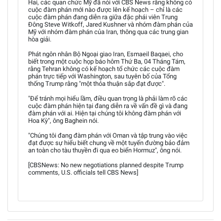
Hai, các quan chức Mỹ đã nói với CBS News rằng không có
cuộc đàm phán mới nào được lên kế hoạch – chỉ là các
cuộc đàm phán đang diễn ra giữa đặc phái viên Trung
Đông Steve Witkoff, Jared Kushner và nhóm đàm phán của
Mỹ với nhóm đàm phán của Iran, thông qua các trung gian
hòa giải.
Phát ngôn nhân Bộ Ngoại giao Iran, Esmaeil Baqaei, cho
biết trong một cuộc họp báo hôm Thứ Ba, 04 Tháng Tám,
rằng Tehran không có kế hoạch tổ chức các cuộc đàm
phán trực tiếp với Washington, sau tuyên bố của Tổng
thống Trump rằng "một thỏa thuận sắp đạt được".
"Để tránh mọi hiểu lầm, điều quan trọng là phải làm rõ các
cuộc đàm phán hiện tại đang diễn ra về vấn đề gì và đang
đàm phán với ai. Hiện tại chúng tôi không đàm phán với
Hoa Kỳ", ông Baghein nói.
"Chúng tôi đang đàm phán với Oman và tập trung vào việc
đạt được sự hiểu biết chung về một tuyến đường bảo đảm
an toàn cho tàu thuyền đi qua eo biển Hormuz", ông nói.
[CBSNews: No new negotiations planned despite Trump
comments, U.S. officials tell CBS News]