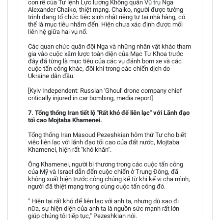
con rể của Tư lệnh Lực lượng Không quân Vũ trụ Nga
Alexander Chaiko, thiệt mạng. Chaiko, người được tường
trình đang tổ chức tiệc sinh nhật riêng tư tại nhà hàng, có
thể là mục tiêu nhắm đến. Hiện chưa xác định được mối
liên hệ giữa hai vụ nổ.
Các quan chức quân đội Nga và những nhân vật khác tham
gia vào cuộc xâm lược toàn diện của Mạc Tư Khoa trước
đây đã từng là mục tiêu của các vụ đánh bom xe và các
cuộc tấn công khác, đôi khi trong các chiến dịch do
Ukraine dẫn đầu.
[Kyiv Independent: Russian 'Ghoul' drone company chief
critically injured in car bombing, media report]
7. Tổng thống Iran tiết lộ "Rất khó để liên lạc" với Lãnh đạo
tối cao Mojtaba Khamenei.
Tổng thống Iran Masoud Pezeshkian hôm thứ Tư cho biết
việc liên lạc với lãnh đạo tối cao của đất nước, Mojtaba
Khamenei, hiện rất "khó khăn".
Ông Khamenei, người bị thương trong các cuộc tấn công
của Mỹ và Israel dẫn đến cuộc chiến ở Trung Đông, đã
không xuất hiện trước công chúng kể từ khi kế vị cha mình,
người đã thiệt mạng trong cùng cuộc tấn công đó.
" Hiện tại rất khó để liên lạc với anh ta, nhưng dù sao đi
nữa, sự hiện diện của anh ta là nguồn sức mạnh rất lớn
giúp chúng tôi tiếp tục," Pezeshkian nói.