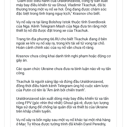
"Giám đốc điều hành của Uraldronzavod, công ty sản xuất
máy bay điều khiển từ xa Ghoul, Vladimir Tkachuk, đã bị
thương trong một vụ nổ xe hơi. Ông đang được chăm sóc
đặc biệt trong tình trạng nguy kịch," Krasnov cho biết.
Vụ nổ xảy ra tại làng Bolshoy Istok thuộc tỉnh Sverdlovsk
của Nga. Kênh Telegram Mash của Nga đưa tin rằng một
thiết bị nổ đã được đặt trong xe của Tkachuk.
Trang tin địa phương 66.RU cho biết Tkachuk đang ở bên
ngoài xe khi vụ nổ xảy ra, trong khi tài xế tử vong tại chỗ.
Hoàn cảnh chính xác của vụ nổ vẫn chưa rõ ràng.
Krasnov chưa công khai danh tính nghi phạm hoặc động cơ
gây án.
Các quan chức Ukraine chưa đưa ra bình luận nào về vụ tấn
công.
Tkachuk là người sáng lập và đứng đầu Uraldronzavod,
đồng thời điều hành kênh Telegram ủng hộ cuộc xâm lược
của Putin có tên là "Ám ảnh bởi chiến tranh".
Uraldronzavod sản xuất dòng máy bay điều khiển từ xa tấn
công FPV (góc nhìn thứ nhất) Ghoul giá rẻ, được lực lượng
Nga sử dụng để chống lại quân đội và thiết bị của Ukraine
trên khắp chiến tuyến.
Vụ nổ xảy ra bốn ngày sau một vụ nổ khác tại một nhà hàng
ở Mạc Tư Khoa được tường trình đã khiến Danil Peredriy,