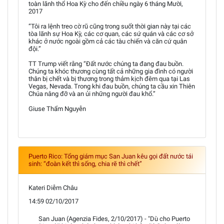
toàn lãnh thổ Hoa Kỳ cho đến chiều ngày 6 tháng Mười,
2017
“Tôi ra lệnh treo cờ rũ cũng trong suốt thời gian này tại các
tòa lãnh sự Hoa Kỳ, các cơ quan, các sứ quán và các cơ sở
khác ở nước ngoài gồm cả các tàu chiến và căn cứ quân
đội.”
TT Trump viết rằng “Đất nước chúng ta đang đau buồn.
Chúng ta khóc thương cùng tất cả những gia đình có người
thân bị chết và bị thương trong thảm kịch đêm qua tại Las
Vegas, Nevada. Trong khi đau buồn, chúng ta cầu xin Thiên
Chúa nâng đỡ và an ủi những người đau khổ.”
Giuse Thẩm Nguyễn
Puerto Rico: Tổng giám mục San Juan kêu gọi đất nước tái
sinh: “đoàn kết thì sống, chia rẽ thì chết”
Kateri Diễm Châu
14:59 02/10/2017
San Juan (Agenzia Fides, 2/10/2017) - "Dù cho Puerto