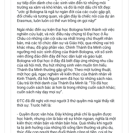
sự tiếp đón dành cho các sinh viên đến từ những môi
trường xa xăm và khó khăn, và đó là một dấu chỉ tốt đẹp:
”ước gì Bologna là ngã tư ngàn đời của các cuộc gặp gỡ,
đối chiếu và tương quan, và gần đây là chiếc nôi của dự án
Erasmus, luôn luôn có thể vun trồng ơn gọi này!”
Ngài nhắc đến sự kiện Đại học Bologna hình thành với việc
nghiên cứu luật, và nói: điều này chứng tỏ Đại học ở Âu
Châu có những căn cội sâu xa nhất trong chủ thuyết nhân
bản, mà các tổ chức dân sự và Giáo Hội, qua những vai trò
khác nhau, đã góp phần vào. Chính Thánh Đa Minh cũng
ngưỡng mộ sức sinh động của thành Bologna, với số sinh
viên đông đảo đến đây để học dân luật và giáo luật.
Bologna với Đại học ở đây đã biết đáp ứng những nhu cầu
của xã hội mới, thu hút những sinh viên muốn tìm hiểu.
Thánh Đa Minh thường gặp gỡ họ. Theo một tường thuật,
một học giả, ngạc nghiên về kiến thức của thánh nhân về
Kinh Thánh, đã hỏi Người xem đã học từ những sách nào.
Câu trả lời thời danh của Thánh Đa Minh là: ”Tôi đã học
trong cuốn sách bác ái hơn là trong những cuốn sách khác;
cuốn sách này dạy mọi sự”.
ĐTC đã đề nghị với mọi người 3 thứ quyền mà ngài thấy rất
thời sự. Trước hết là:
- Quyền được văn hóa. Đây không phải chỉ là quyền được
học hành, nhưng còn là bảo vệ sự khôn ngoan, nghĩa là một
kiến thức nhân bản và nhân bản hóa. Quá nhiều khi người
ta bị ảnh hưởng của những lối sống tầm thường và phù du,
thúc đẩy con người theo đuổi thành công rẻ tiền, coi rẻ hy