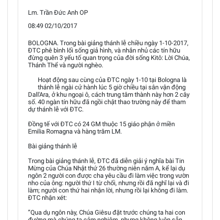
Lm. Trần Đức Anh OP
08:49 02/10/2017
BOLOGNA. Trong bài giảng thánh lễ chiều ngày 1-10-2017,
ĐTC phê bình lối sống giả hình, và nhắn nhủ các tín hữu
đừng quên 3 yếu tố quan trọng của đời sống Kitô: Lời Chúa,
Thánh Thể và người nghèo.
Hoạt động sau cùng của ĐTC ngày 1-10 tại Bologna là
thánh lễ ngài cử hành lúc 5 giờ chiều tại sân vận động
Dall'Ara, ở khu ngoại ô, cách trung tâm thành này hơn 2 cây
số. 40 ngàn tín hữu đã ngồi chật thao trường này để tham
dự thánh lễ với ĐTC.
Đồng tế với ĐTC có 24 GM thuộc 15 giáo phận ở miền
Emilia Romagna và hàng trăm LM.
Bài giảng thánh lễ
Trong bài giảng thánh lễ, ĐTC đã diễn giải ý nghĩa bài Tin
Mừng của Chúa Nhật thứ 26 thường niên năm A, kể lại dụ
ngôn 2 người con được cha yêu cầu đi làm việc trong vườn
nho của ông: người thứ I từ chối, nhưng rồi đã nghĩ lại và đi
làm; người con thứ hai nhận lời, nhưng rồi lại không đi làm.
ĐTC nhận xét:
”Qua dụ ngôn này, Chúa Giêsu đặt trước chúng ta hai con
đường mà chúng ta cảm nghiệm, nhưng không luôn sẵn