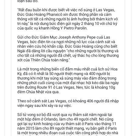
loạn sau đó.
"Rất đau buồn khi được biết về việc nổ súng ở Las Vegas,
Đức Giáo Hoàng Phanxicô xin đươc thông phần và cảm
thông với tất cả những người bị ảnh hưởng bởi thảm kịch vô
tri này," là nội dung bức điện gửi ngày 2 tháng 10 với chữ ký
của quốc vụ khanh Hồng Y Pietro Parolin.
Gửi cho Đức Giám Mục Joseph Anthony Pepe cuả Las
Vegas, bức điện tín ca ngợi những nỗ lực của cảnh sát và
nhân viên cứu hộ khẩn cấp. Đức Giáo Hoàng cũng cho biết
Ngài đã dâng lời cầu nguyện "cho những người bị thương và
cho tất cả những người đã chết, uỷ thác họ cho lòng thương
xót của Thiên Chúa toàn năng."
Là một trong những biến cố đẫm máu nhất cuả lịch sử Hoa
Kỳ, đã có ít nhất là 50 người thiệt mạng và 400 người bị
thương khi một tay súng xả súng máy vào đám đông trong
những phút cuối cùng của một đại nhạc hội kéo dài ba ngày
trên đường Route 91 ở Las Vegas, Nev, tức là khoảng 10g
đêm Chúa Nhật vừa qua.
Theo sở cảnh sát Las Vegas, có khoảng 406 người đã nhập
viện ngay sau khi xảy ra sự việc.
Số tử vong sơ bộ đã vượt qua vụ thảm sát năm ngoái tại
một hộp đêm ở Orlando, làm cho 49 người chết. Nó cũng
gợi lại sự kinh hoàng của vụ thảm sát ở Paris vào tháng 11
năm 2015 làm cho 89 người thiệt mạng, vụ bắn giết ở Paris
là một trong nhiều đoạn cuả cuộc tấn công phối hợp do nhà