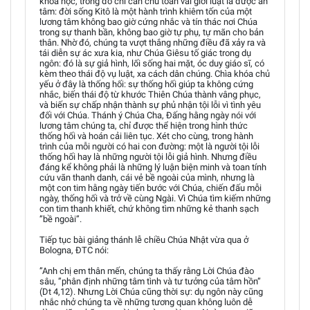
khoa học, trong đó chỉ cần chu toàn vài giới luật là được an
tâm: đời sống Kitô là một hành trình khiêm tốn của một
lương tâm không bao giờ cứng nhắc và tín thác nơi Chúa
trong sự thanh bần, không bao giờ tự phụ, tự mãn cho bản
thân. Nhờ đó, chúng ta vượt thắng những điều đã xảy ra và
tái diễn sự ác xưa kia, như Chúa Giêsu tố giác trong dụ
ngôn: đó là sự giả hình, lối sống hai mặt, óc duy giáo sĩ, có
kèm theo thái độ vụ luật, xa cách dân chúng. Chìa khóa chủ
yếu ở đây là thống hối: sự thống hối giúp ta không cứng
nhắc, biến thái độ từ khước Thiên Chúa thành vâng phục,
và biến sự chấp nhận thành sự phủ nhận tội lỗi vì tình yêu
đối với Chúa. Thánh ý Chúa Cha, Đấng hằng ngày nói với
lương tâm chúng ta, chỉ được thể hiện trong hình thức
thống hối và hoán cải liên tục. Xét cho cùng, trong hành
trình của mỗi người có hai con đường: một là người tội lỗi
thống hối hay là những người tội lỗi giả hình. Nhưng điều
đáng kể không phải là những lý luận biện minh và toan tính
cứu vãn thanh danh, cái vẻ bề ngoài của mình, nhưng là
một con tim hằng ngày tiến bước với Chúa, chiến đấu mỗi
ngày, thống hối và trở về cùng Ngài. Vì Chúa tìm kiếm những
con tim thanh khiết, chứ không tìm những kẻ thanh sạch
”bề ngoài”.
Tiếp tục bài giảng thánh lễ chiều Chúa Nhật vừa qua ở
Bologna, ĐTC nói:
”Anh chị em thân mến, chúng ta thấy rằng Lời Chúa đào
sâu, ”phân định những tâm tình và tư tưởng của tâm hồn”
(Dt 4,12). Nhưng Lời Chúa cũng thời sự: dụ ngôn này cũng
nhắc nhở chúng ta về những tương quan không luôn dễ