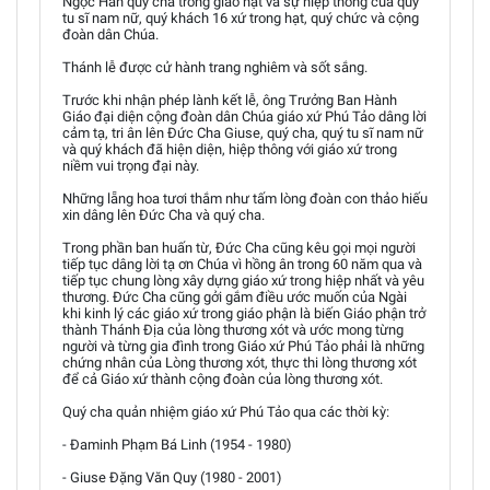
Ngọc Hân quý cha trong giáo hạt và sự hiệp thông của quý
tu sĩ nam nữ, quý khách 16 xứ trong hạt, quý chức và cộng
đoàn dân Chúa.
Thánh lễ được cử hành trang nghiêm và sốt sắng.
Trước khi nhận phép lành kết lễ, ông Trưởng Ban Hành
Giáo đại diện cộng đoàn dân Chúa giáo xứ Phú Tảo dâng lời
cảm tạ, tri ân lên Đức Cha Giuse, quý cha, quý tu sĩ nam nữ
và quý khách đã hiện diện, hiệp thông với giáo xứ trong
niềm vui trọng đại này.
Những lẵng hoa tươi thắm như tấm lòng đoàn con thảo hiếu
xin dâng lên Đức Cha và quý cha.
Trong phần ban huấn từ, Đức Cha cũng kêu gọi mọi người
tiếp tục dâng lời tạ ơn Chúa vì hồng ân trong 60 năm qua và
tiếp tục chung lòng xây dựng giáo xứ trong hiệp nhất và yêu
thương. Đức Cha cũng gởi gắm điều ước muốn của Ngài
khi kinh lý các giáo xứ trong giáo phận là biến Giáo phận trở
thành Thánh Địa của lòng thương xót và ước mong từng
người và từng gia đình trong Giáo xứ Phú Tảo phải là những
chứng nhân của Lòng thương xót, thực thi lòng thương xót
để cả Giáo xứ thành cộng đoàn của lòng thương xót.
Quý cha quản nhiệm giáo xứ Phú Tảo qua các thời kỳ:
- Đaminh Phạm Bá Linh (1954 - 1980)
- Giuse Đặng Văn Quy (1980 - 2001)