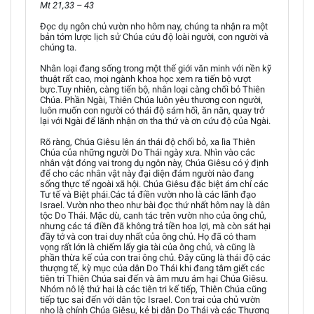
Mt 21,33 – 43
Đọc dụ ngôn chủ vườn nho hôm nay, chúng ta nhận ra một
bản tóm lược lịch sử Chúa cứu độ loài người, con người và
chúng ta.
Nhân loại đang sống trong một thế giới văn minh với nền kỹ
thuật rất cao, mọi ngành khoa học xem ra tiến bộ vượt
bực.Tuy nhiên, càng tiến bộ, nhân loại càng chối bỏ Thiên
Chúa. Phần Ngài, Thiên Chúa luôn yêu thương con người,
luôn muốn con người có thái độ sám hối, ăn năn, quay trở
lại với Ngài để lãnh nhận ơn tha thứ và ơn cứu độ của Ngài.
Rõ ràng, Chúa Giêsu lên án thái độ chối bỏ, xa lìa Thiên
Chúa của những người Do Thái ngày xưa. Nhìn vào các
nhân vật đóng vai trong dụ ngôn này, Chúa Giêsu có ý định
để cho các nhân vật này đại diện đám người nào đang
sống thực tế ngoài xã hội. Chúa Giêsu đặc biệt ám chỉ các
Tư tế và Biệt phái.Các tá điền vườn nho là các lãnh đạo
Israel. Vườn nho theo như bài đọc thứ nhất hôm nay là dân
tộc Do Thái. Mặc dù, canh tác trên vườn nho của ông chủ,
nhưng các tá điền đã không trả tiền hoa lợi, mà còn sát hại
đầy tớ và con trai duy nhất của ông chủ. Họ đã có tham
vọng rất lớn là chiếm lấy gia tài của ông chủ, và cũng là
phần thừa kế của con trai ông chủ. Đây cũng là thái độ các
thượng tế, kỳ mục của dân Do Thái khi đang tâm giết các
tiên tri Thiên Chúa sai đến và âm mưu ám hại Chúa Giêsu.
Nhóm nô lệ thứ hai là các tiên tri kế tiếp, Thiên Chúa cũng
tiếp tục sai đến với dân tộc Israel. Con trai của chủ vườn
nho là chính Chúa Giêsu, kẻ bị dân Do Thái và các Thượng