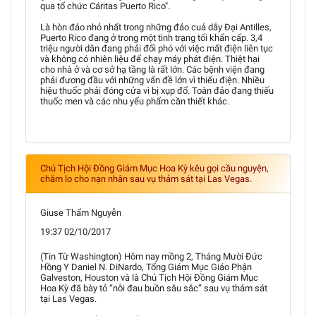
qua tổ chức Cáritas Puerto Rico".
Là hòn đảo nhỏ nhất trong những đảo cuả dẫy Đại Antilles,
Puerto Rico đang ở trong một tình trạng tối khẩn cấp. 3,4
triệu người dân đang phải đối phó với việc mất điện liên tục
và không có nhiên liệu để chạy máy phát điện. Thiệt hại
cho nhà ở và cơ sở hạ tầng là rất lớn. Các bệnh viện đang
phải đương đầu với những vấn đề lớn vì thiếu điện. Nhiều
hiệu thuốc phải đóng cửa vì bị xụp đổ. Toàn đảo đang thiếu
thuốc men và các nhu yếu phẩm cần thiết khác.
Chủ Tịch Hội Đồng Giám Mục Hoa Kỳ kêu gọi cầu nguyện,
chăm lo cho nạn nhân sau vụ thảm sát tại Las Vegas.
Giuse Thẩm Nguyễn
19:37 02/10/2017
(Tin Từ Washington) Hôm nay mồng 2, Tháng Mười Đức
Hồng Y Daniel N. DiNardo, Tổng Giám Mục Giáo Phận
Galveston, Houston và là Chủ Tịch Hội Đồng Giám Mục
Hoa Kỳ đã bày tỏ “nỗi đau buồn sâu sắc” sau vụ thảm sát
tại Las Vegas.