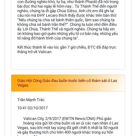
con đường nghèo khó, tự hạ, như thánh Phaolô đã nói trong
bài đọc thứ hai ngày lễ hôm nay... Từ Thánh Thể đến người
nghèo, chúng ta đi gặp Chúa Giêsu. Anh chị em đã ghi lại
câu nói mà ĐHY Lecaro thích thấy được khắc trên bàn thờ:
”Nếu chúng ta chia sẻ bánh thiên quốc, làm sao chúng ta
không chia sẻ bánh trần thế?”. Chúng ta luôn nhớ đến điều
ấy. Lời Chúa, Thánh Thể và người nghèo. Chúng ta hãy xin
ơn không bao giờ quên những yếu tố cơ bản này, những yếu
tố nâng đỡ hành trình của chúng ta”.
Kết thúc thánh lễ vào lúc gần 7 giờ chiều, ĐTC đã đáp trực
thăng trở về Vatican.
Giáo Hội Công Giáo đau buồn trước biến cố thảm sát ở Las
Vegas.
Trần Mạnh Trác
10:41 02/10/2017
Vatican City, 2/9/2017 (EWTN News/CNA) Phủ giáo
hoàng vừa gửi lời chia buồn và an ủi các nạn nhân ở Las
Vegas, sau khi một tay súng đã giết chết ít nhất là 50 người
và gây thương tích cho trên 400 người khác trong sự hỗn