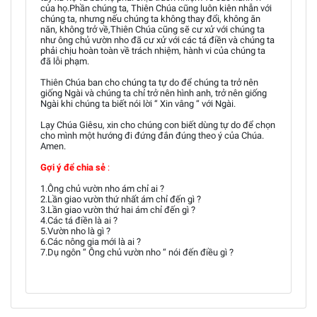
của họ.Phần chúng ta, Thiên Chúa cũng luôn kiên nhẫn với
chúng ta, nhưng nếu chúng ta không thay đổi, không ăn
năn, không trở về,Thiên Chúa cũng sẽ cư xử với chúng ta
như ông chủ vườn nho đã cư xử với các tá điền và chúng ta
phải chịu hoàn toàn về trách nhiệm, hành vi của chúng ta
đã lỗi phạm.
Thiên Chúa ban cho chúng ta tự do để chúng ta trở nên
giống Ngài và chúng ta chỉ trở nên hình anh, trở nên giống
Ngài khi chúng ta biết nói lời “ Xin vâng “ với Ngài.
Lạy Chúa Giêsu, xin cho chúng con biết dùng tự do để chọn
cho mình một hướng đi đứng đắn đúng theo ý của Chúa.
Amen.
Gợi ý để chia sẻ
:
1.Ông chủ vườn nho ám chỉ ai ?
2.Lần giao vườn thứ nhất ám chỉ đến gì ?
3.Lần giao vườn thứ hai ám chỉ đến gì ?
4.Các tá điền là ai ?
5.Vườn nho là gì ?
6.Các nông gia mới là ai ?
7.Dụ ngôn “ Ông chủ vườn nho “ nói đến điều gì ?