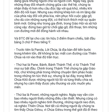
dàng giữa những người cha và người con. Ngày nay, giữa
những thay đổi nhanh chóng giữa các thế hệ, chúng ta
nhận thấy rõ hơn nhu cầu độc lập với quá khứ, nhiều khi
đến độ nổi loạn. Nhưng sau những khép kín và im lặng dài
của phía này đối với phía kia, nên phục hồi cuộc gặp gỡ,
cho dù còn những xung đột, có thể kích thích một sự quân
bình mới. Giống như trong gia đình, trong Giáo Hội và xã hội
cũng vậy: đừng bao giờ từ chối gặp gỡ, đối thoại, tìm những
con đường mới để đồng hành với nhau.
Và ĐTC để lại cho các tín hữu 3 điểm tham chiếu, bắt đầu
bằng 3 chữ P theo tiếng Ý:
- Trước tiên là Parola, Lời Chúa, là địa bàn để tiến bước
trong khiêm tốn, để không bị lạc mất con đường của Thiên
Chúa và rơi vào thái độ trần trục.
- Thứ hai là Pane, Bánh, Bánh Thánh Thể, vì từ Thánh Thể
mọi sự bắt đầu. Chính trong Thánh Thể chúng ta gặp Giáo
Hội, chứ không phải trong những chuyện tầm phào hoặc
trong những tin tức thời sự, nhưng là tại đây, trong Mình
Chúa Kitô được những người tội lỗi và túng thiếu chia sẻ,
nhưng họ cảm thấy được yêu thương và ước muốn yêu
mến.
- Thứ ba là Poveri, những người nghèo. Ngày nay vẫn còn
bao nhiêu người thiếu những điều cần thiết. Nhưng cũng có
bao nhiêu người nghèo tình thương, những người neo đơn,
và nghèo Thiên Chúa. Nơi tất cả những người ấy chúng ta
tìm thấy Chúa Giêsu, vì Chúa Giêsu trong thế giới đã đi theo