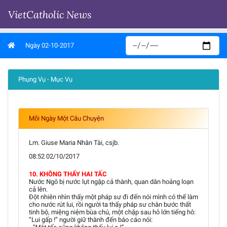
VietCatholic News
Ngày 02-10-2017
Phụng Vụ - Mục Vụ
Mỗi Ngày Một Câu Chuyện
Lm. Giuse Maria Nhân Tài, csjb.
08:52 02/10/2017
10. KHÔNG THẤY HAI TẤC
Nước Ngô bị nước lụt ngập cả thành, quan dân hoảng loạn
cả lên.
Đột nhiên nhìn thấy một pháp sư đi đến nói mình có thể làm
cho nước rút lui, rồi người ta thấy pháp sư chân bước thất
tinh bộ, miệng niệm bùa chú, một chặp sau hô lớn tiếng hô:
“Lui gấp !” người giữ thành đến báo cáo nói: