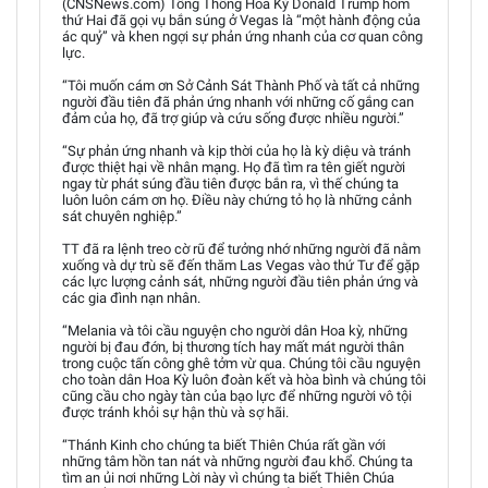
(CNSNews.com) Tổng Thống Hoa Kỳ Donald Trump hôm
thứ Hai đã gọi vụ bắn súng ở Vegas là “một hành động của
ác quỷ” và khen ngợi sự phản ứng nhanh của cơ quan công
lực.
“Tôi muốn cám ơn Sở Cảnh Sát Thành Phố và tất cả những
người đầu tiên đã phản ứng nhanh với những cố gắng can
đảm của họ, đã trợ giúp và cứu sống được nhiều người.”
“Sự phản ứng nhanh và kịp thời của họ là kỳ diệu và tránh
được thiệt hại về nhân mạng. Họ đã tìm ra tên giết người
ngay từ phát súng đầu tiên được bắn ra, vì thế chúng ta
luôn luôn cám ơn họ. Điều này chứng tỏ họ là những cảnh
sát chuyên nghiệp.”
TT đã ra lệnh treo cờ rũ để tưởng nhớ những người đã nằm
xuống và dự trù sẽ đến thăm Las Vegas vào thứ Tư để gặp
các lực lượng cảnh sát, những người đầu tiên phản ứng và
các gia đình nạn nhân.
“Melania và tôi cầu nguyện cho người dân Hoa kỳ, những
người bị đau đớn, bị thương tích hay mất mát người thân
trong cuộc tấn công ghê tởm vừ qua. Chúng tôi cầu nguyện
cho toàn dân Hoa Kỳ luôn đoàn kết và hòa bình và chúng tôi
cũng cầu cho ngày tàn của bạo lực để những người vô tội
được tránh khỏi sự hận thù và sợ hãi.
“Thánh Kinh cho chúng ta biết Thiên Chúa rất gần với
những tâm hồn tan nát và những người đau khổ. Chúng ta
tìm an ủi nơi những Lời này vì chúng ta biết Thiên Chúa