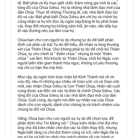
tế, Biệt phái và Kỳ mục giết chết. Đám nông gia mới là các
tông đồ của Chúa Giêsu. Họ là những nhà lãnh đạo mới của
dân Chúa. Thực tế những Thượng tế, các nhà lãnh đạo lúc
đó và các Biệt phái biết Chúa Giêsu ám chỉ họ và chính họ
cũng nhận ra họ khi đọc dụ ngôn này.Đáng lẽ họ phải hoán
cải, thay đổi nhưng họ không sám hối, ăn năn, vẫn tiếp tục
đi vào đường nẻo sai lầm của họ.
Chúa ban cho con người tự do nhưng tự do để biết phân
định cái phải cái trái.Tự do để hiểu, để nhận ra lòng thương
xót của Thiên Chúa. Chứ không phải tự do để chối bỏ Thiên
Chúa, tự cho mình là “ thiên chúa “ nhưng là một “thiên
chúa “ sai lầm. Khi khước từ Thiên Chúa, chối bỏ Ngài, con
người biến trần gian thành hỏa ngục, không có yêu thương
mà chỉ có hận thù mà thôi.
Như vậy, dụ ngôn tóm lược toàn bộ Kinh Thánh nói về ơn
cứu độ, nêu rõ những qui chiếu về Giao ước cũ và Giao ước
mới, xác nhận Chúa Giêsu là Con Thiên Chúa, nhân vật cuối
cùng được sai đến với các tá điên là chính Chúa Giêsu. Các
tông đồ của Chúa Giêsu là các nhà lãnh đạo mới của dân
Chúa. Cuối cùng, dụ ngôn nói đến sự nhẫn nại của Chúa
dành cho con người, dành cho chúng ta và trách nhiệm của
chúng ta đối với Chúa.
Vâng, Chúa ban cho con người sự tự do để chọn lựa, để
phân định như Tin Mừng nói “ Chúa kiên nhẫn chờ đợi như
ông chủ đã kiên nhẫn chờ đợi các tá điền thay đổi, nhưng
Ngài biết rằng có chờ đợi thêm cũng vô ích, nên Ngài đã ra
tay xử họ và bắt họ phải chịu trách nhiệm về các hành vi