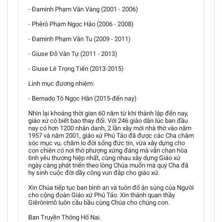
- Đaminh Phạm Văn Vàng (2001 - 2006)
- Phêrô Phạm Ngọc Hảo (2006 - 2008)
- Đaminh Phạm Văn Tu (2009 - 2011)
- Giuse Đỗ Văn Tự (2011 - 2013)
- Giuse Lê Trọng Tiến (2013-2015)
Linh mục đương nhiệm:
- Bernado Tô Ngọc Hân (2015-đến nay)
Nhìn lại khoảng thời gian 60 năm từ khi thành lập đến nay,
giáo xứ có biết bao thay đổi. Với 246 giáo dân lúc ban đầu
nay có hơn 1200 nhân danh, 2 lần xây mới nhà thờ vào năm
1957 và năm 2001, giáo xứ Phú Tảo đã được các Cha chăm
sóc mục vụ, chăm lo đời sống đức tin, vừa xây dựng cho
con chiên có nơi thờ phượng xứng đáng mà vẫn chan hòa
tình yêu thương hiệp nhất, cùng nhau xây dựng Giáo xứ
ngày càng phát triển theo lòng Chúa muốn mà quý Cha đã
hy sinh cuộc đời dầy công vun đắp cho giáo xứ.
Xin Chúa tiếp tục ban bình an và tuôn đổ ân sủng của Người
cho cộng đoàn Giáo xứ Phú Tảo. Xin thánh quan thầy
Giêrônimô luôn cầu bầu cùng Chúa cho chúng con.
Ban Truyền Thông Hố Nai.