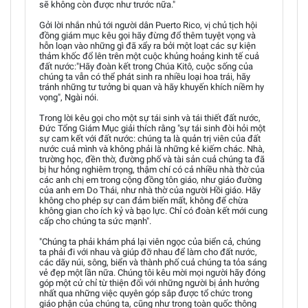
sẽ không còn được như trước nữa."
Gởi lời nhắn nhủ tới người dân Puerto Rico, vị chủ tịch hội
đồng giám mục kêu gọi hãy đừng đổ thêm tuyệt vọng và
hỗn loạn vào những gì đã xẩy ra bởi một loạt các sự kiện
thảm khốc đổ lên trên một cuộc khủng hoảng kinh tế cuả
đất nước:"Hãy đoàn kết trong Chúa Kitô, cuộc sống của
chúng ta vẫn có thể phát sinh ra nhiều loại hoa trái, hãy
tránh những tư tưởng bi quan và hãy khuyến khích niềm hy
vọng", Ngài nói.
Trong lời kêu gọi cho một sự tái sinh và tái thiết đất nước,
Đức Tổng Giám Mục giải thích rằng "sự tái sinh đòi hỏi một
sự cam kết với đất nước: chúng ta là quản trị viên của đất
nước cuả mình và không phải là những kẻ kiếm chác. Nhà,
trường học, đền thờ, đường phố và tài sản cuả chúng ta đã
bị hư hỏng nghiêm trọng, thậm chí có cả nhiều nhà thờ của
các anh chị em trong cộng đồng tôn giáo, như giáo đường
của anh em Do Thái, như nhà thờ của người Hồi giáo. Hãy
không cho phép sự can đảm biến mất, không để chừa
không gian cho ích kỷ và bạo lực. Chỉ có đoàn kết mới cung
cấp cho chúng ta sức mạnh".
"Chúng ta phải khám phá lại viên ngọc của biển cả, chúng
ta phải đi với nhau và giúp đỡ nhau để làm cho đất nước,
các dãy núi, sông, biển và thành phố cuả chúng ta tỏa sáng
vẻ đẹp một lần nữa. Chúng tôi kêu mời mọi người hãy đóng
góp một cử chỉ từ thiện đối với những người bị ảnh hưởng
nhất qua những việc quyên góp sắp được tổ chức trong
giáo phận của chúng ta, cũng như trong toàn quốc thông