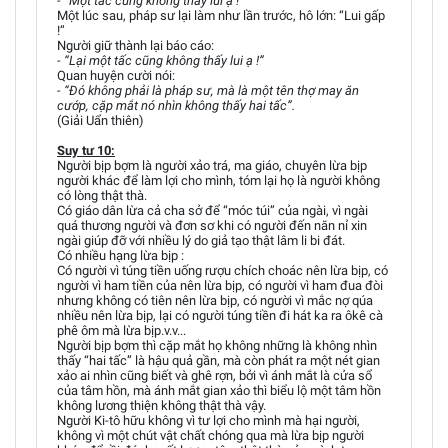
- “Một tấc cũng không thấy lui ạ !”
Một lúc sau, pháp sư lại làm như lần trước, hô lớn: “Lui gấp
!”
Người giữ thành lại báo cáo:
- “Lại một tấc cũng không thấy lui ạ !”
Quan huyện cười nói:
- “Đó không phải là pháp sư, mà là một tên thợ may ăn
cướp, cặp mắt nó nhìn không thấy hai tấc”.
(Giải Uẩn thiên)
Suy tư 10:
Người bịp bợm là người xảo trá, ma giáo, chuyên lừa bịp
người khác để làm lợi cho mình, tóm lại họ là người không
có lòng thật thà.
Có giáo dân lừa cả cha sở để “móc túi” của ngài, vì ngài
quá thương người và đơn sơ khi có người đến năn nỉ xin
ngài giúp đỡ với nhiều lý do giả tạo thật lâm li bi đát.
Có nhiều hạng lừa bịp :
Có người vì túng tiền uống rượu chích choác nên lừa bịp, có
người vì ham tiền của nên lừa bịp, có người vì ham đua đòi
nhưng không có tiên nên lừa bịp, có người vì mắc nợ qúa
nhiều nên lừa bịp, lại có người túng tiền đi hát ka ra ôkê cà
phê ôm mà lừa bịp.v.v...
Người bịp bợm thì cặp mắt họ không những là không nhìn
thấy “hai tấc” là hậu quả gần, mà còn phát ra một nét gian
xảo ai nhìn cũng biết và ghê rợn, bởi vì ánh mắt là cửa sổ
của tâm hồn, mà ánh mắt gian xảo thì biểu lộ một tâm hồn
không lương thiện không thật thà vậy.
Người Ki-tô hữu không vì tư lợi cho mình mà hại người,
không vì một chút vật chất chóng qua mà lừa bịp người