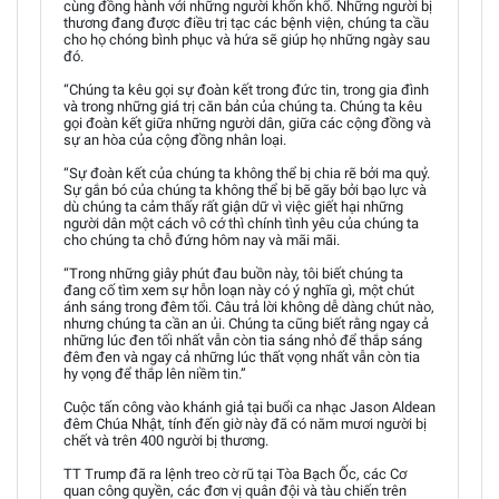
cùng đồng hành với những người khốn khổ. Những người bị
thương đang được điều trị tạc các bệnh viện, chúng ta cầu
cho họ chóng bình phục và hứa sẽ giúp họ những ngày sau
đó.
“Chúng ta kêu gọi sự đoàn kết trong đức tin, trong gia đình
và trong những giá trị căn bản của chúng ta. Chúng ta kêu
gọi đoàn kết giữa những người dân, giữa các cộng đồng và
sự an hòa của cộng đồng nhân loại.
“Sự đoàn kết của chúng ta không thể bị chia rẽ bởi ma quỷ.
Sự gắn bó của chúng ta không thể bị bẽ gãy bởi bạo lực và
dù chúng ta cảm thấy rất giận dữ vì việc giết hại những
người dân một cách vô cớ thì chính tình yêu của chúng ta
cho chúng ta chỗ đứng hôm nay và mãi mãi.
“Trong những giây phút đau buồn này, tôi biết chúng ta
đang cố tìm xem sự hỗn loạn này có ý nghĩa gì, một chút
ánh sáng trong đêm tối. Câu trả lời không dễ dàng chút nào,
nhưng chúng ta cần an ủi. Chúng ta cũng biết rằng ngay cả
những lúc đen tối nhất vẫn còn tia sáng nhỏ để thắp sáng
đêm đen và ngay cả những lúc thất vọng nhất vẫn còn tia
hy vọng để thắp lên niềm tin.”
Cuộc tấn công vào khánh giả tại buổi ca nhạc Jason Aldean
đêm Chúa Nhật, tính đến giờ này đã có năm mươi người bị
chết và trên 400 người bị thương.
TT Trump đã ra lệnh treo cờ rũ tại Tòa Bạch Ốc, các Cơ
quan công quyền, các đơn vị quân đội và tàu chiến trên