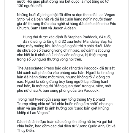
nước Hồi giáo phát động mà kết cuộc là một tổng số tới
130 người chết.
Những buổi đại nhạc hội đã diễn ra dọc theo dải Las Vegas
Strip, vé đã bán hết và đã lôi cuốn hàng nghìn người tham
gia để thưởng thức các nghệ sĩ hàng đầu biểu diễn như Eric
Church, Sam Hunt và Jason Aldean.
Hung thủ được xác định là Stephen Paddock, 64 tuổi,
đã nổ súng từ tầng thứ 32 của hotel Mandalay Bay, tiả
súng máy xuống khu khán giả ngoài trời ở phiá dưới. Mặc
dù chưa có số thưong vong chính xác, sở cảnh sát cũng
cho biết là ít nhất có 2 nhân viên công vụ bị thiệt mạng
trong số 50 người thương vong nói trên.
The Associated Press báo cáo rằng tên Paddock đã tự sát
khi cảnh sát phá cửa vào phòng của hắn. Người ta tin rằng
hắn đã hành động một mình, nhưng không rõ vì động cơ
nào. Người ta cũng đang truy lùng người bạn đồng hành
cuả hắn, là một người "đáng quan tâm" trong vụ việc, một
phụ nữ châu Á, bạn cùng phòng của tên Paddock.
Trong một tweet gửi sáng nay, tổng thống Mỹ Donald
Trump cũng chia sẻ "lời chia buồn nồng ấm nhất" cho nạn
nhân và gia đình bị ảnh hưởng bởi "cuộc bắn giết khủng
khiếp ở Las Vegas."
Các nhà lãnh đạo toàn cầu cũng lên tiếng hỗ trợ và gửi lời
chia buồn, bao gồm các đại diện từ Vương Quốc Anh, Úc và
Thuỵ Điển.