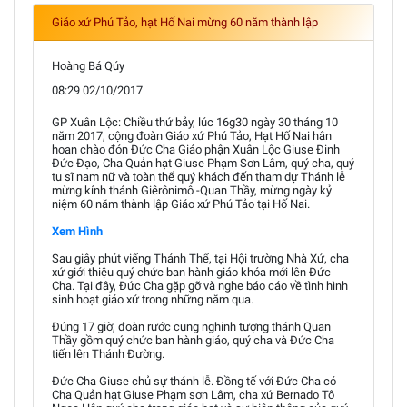
Giáo xứ Phú Tảo, hạt Hố Nai mừng 60 năm thành lập
Hoàng Bá Qúy
08:29 02/10/2017
GP Xuân Lộc: Chiều thứ bảy, lúc 16g30 ngày 30 tháng 10
năm 2017, cộng đoàn Giáo xứ Phú Tảo, Hạt Hố Nai hân
hoan chào đón Đức Cha Giáo phận Xuân Lộc Giuse Đinh
Đức Đạo, Cha Quản hạt Giuse Phạm Sơn Lâm, quý cha, quý
tu sĩ nam nữ và toàn thể quý khách đến tham dự Thánh lễ
mừng kính thánh Giêrônimô -Quan Thầy, mừng ngày kỷ
niệm 60 năm thành lập Giáo xứ Phú Tảo tại Hố Nai.
Xem Hình
Sau giây phút viếng Thánh Thể, tại Hội trường Nhà Xứ, cha
xứ giới thiệu quý chức ban hành giáo khóa mới lên Đức
Cha. Tại đây, Đức Cha gặp gỡ và nghe báo cáo về tình hình
sinh hoạt giáo xứ trong những năm qua.
Đúng 17 giờ, đoàn rước cung nghinh tượng thánh Quan
Thầy gồm quý chức ban hành giáo, quý cha và Đức Cha
tiến lên Thánh Đường.
Đức Cha Giuse chủ sự thánh lễ. Đồng tế với Đức Cha có
Cha Quản hạt Giuse Phạm sơn Lâm, cha xứ Bernado Tô