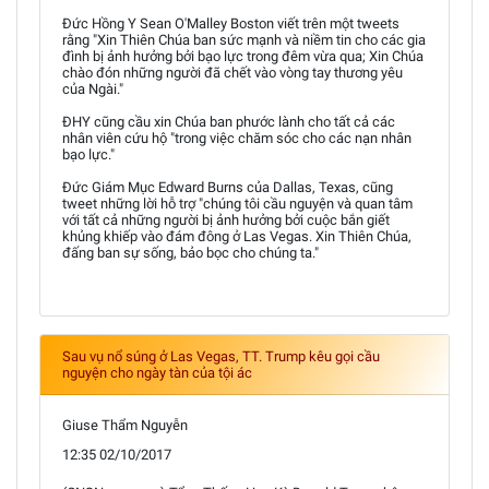
Đức Hồng Y Sean O'Malley Boston viết trên một tweets
rằng "Xin Thiên Chúa ban sức mạnh và niềm tin cho các gia
đình bị ảnh hưởng bởi bạo lực trong đêm vừa qua; Xin Chúa
chào đón những người đã chết vào vòng tay thương yêu
của Ngài."
ĐHY cũng cầu xin Chúa ban phước lành cho tất cả các
nhân viên cứu hộ "trong việc chăm sóc cho các nạn nhân
bạo lực."
Đức Giám Mục Edward Burns của Dallas, Texas, cũng
tweet những lời hỗ trợ "chúng tôi cầu nguyện và quan tâm
với tất cả những người bị ảnh hưởng bởi cuộc bắn giết
khủng khiếp vào đám đông ở Las Vegas. Xin Thiên Chúa,
đấng ban sự sống, bảo bọc cho chúng ta."
Sau vụ nổ súng ở Las Vegas, TT. Trump kêu gọi cầu
nguyện cho ngày tàn của tội ác
Giuse Thẩm Nguyễn
12:35 02/10/2017