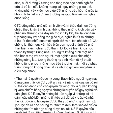
sinh, nuôi dưỡng ý tưởng cho rằng việc học hành nghiên
cứu là vô ích nếu không mang lại ngay những gì cụ thể.
Không phải vậy, việc học giúp đặt những câu hỏi, nó giúp ta
không bị tê liệt vì sự tầm thường, và giúp tìm kiếm ý nghĩa
cuộc sống.
ĐTC cũng nhắc nhở giới sinh viên và trí thức đại học đừng
chiều theo khán thính giả, không theo những kịch bản gây
phẫn nộ, thường che đậy những ích kỷ lớn, trái lại cần tận
tụy hăng say với công tác giáo dục, nghĩa là rút ra những
điều tốt đẹp nhất của mỗi người để mưu ích cho tất cả. Cần
chống lại thứ ngụy văn hóa biến con người thành đồ phế
thải, biến việc nghiên cứu thành lợi lộc và biến khoa học
thành kỹ thuật. Cùng nhau chúng ta khẳng định một nền
văn hóa xứng với con người, một nghiên cứu nhìn nhận
những công lao, tưởng thưởng hy sinh, và một kỹ thuật
không tùng phục những mục tiêu thương mại, một sự phát
triển trong đó không phải tất cả những gì tiện dụng đều là
điều hợp pháp”.
- Thứ hai là quyền được hy vọng. Bao nhiêu người ngày nay
đang cảm thấy cô đơn, bất an, cái vẻ nặng nề của sự bỏ rơi.
Vì thế cần dành chỗ cho quyền hy vọng: đó là quyền không
bị xâm chiếm hằng ngày vì những lời tuyên bố gây sợ hãi và
oán ghét. Đó là quyền không bị tràn ngập vì những lời mị
dân hoặc phổ biến những tin tức giả dối gây lo âu và nhắm
thủ lợi. Đó cũng là quyền được thấy có những giới hạn hợp
lý được đề ra cho những thứ tin tức đen, làm sao để để cả
những tin tức tốt đẹp cũng được nói tới. Đó là quyền của
người trẻ được tăng trưởng, không phải sợ hãi về tương lai,