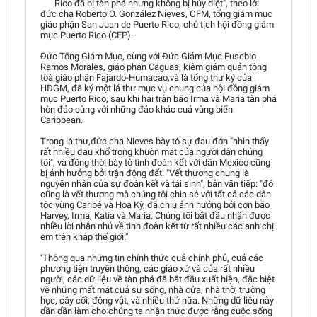
Rico đã bị tàn phá nhưng không bị hủy diệt", theo lời
đức cha Roberto O. González Nieves, OFM, tổng giám mục
giáo phận San Juan de Puerto Rico, chủ tịch hội đồng giám
mục Puerto Rico (CEP).
Đức Tổng Giám Mục, cùng với Đức Giám Mục Eusebio
Ramos Morales, giáo phận Caguas, kiêm giám quản tông
toà giáo phận Fajardo-Humacao,và là tổng thư ký của
HĐGM, đã ký một lá thư mục vụ chung của hội đồng giám
mục Puerto Rico, sau khi hai trận bão Irma và Maria tàn phá
hòn đảo cùng với những đảo khác cuả vùng biển
Caribbean.
Trong lá thư,đức cha Nieves bày tỏ sự đau đớn "nhìn thấy
rất nhiều đau khổ trong khuôn mặt của người dân chúng
tôi", và đồng thời bày tỏ tình đoàn kết với dân Mexico cũng
bị ảnh hưởng bởi trận động đất. "Vết thương chung là
nguyên nhân của sự đoàn kết và tái sinh", bản văn tiếp: "đó
cũng là vết thương mà chúng tôi chia sẻ với tất cả các dân
tộc vùng Caribê và Hoa Kỳ, đã chịu ảnh hưởng bởi cơn bão
Harvey, Irma, Katia và Maria. Chúng tôi bắt đầu nhận được
nhiều lời nhắn nhủ về tình đoàn kết từ rất nhiều các anh chị
em trên khắp thế giới.”
‘Thông qua những tin chính thức cuả chính phủ, cuả các
phương tiện truyền thông, các giáo xứ và của rất nhiều
người, các dữ liệu về tàn phá đã bắt đầu xuất hiện, đặc biệt
về những mất mát cuả sự sống, nhà cửa, nhà thờ, trường
học, cây cối, động vật, và nhiều thứ nữa. Những dữ liệu này
dần dần làm cho chúng ta nhận thức được rằng cuộc sống