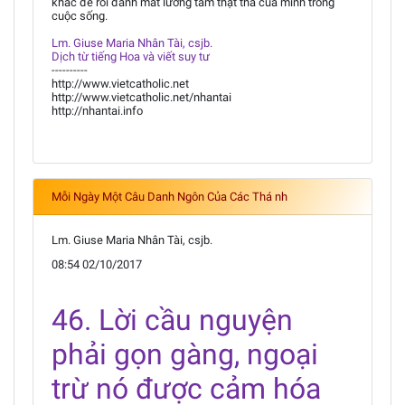
khác để rồi đánh mất lương tâm thật thà của mình trong
cuộc sống.
Lm. Giuse Maria Nhân Tài, csjb.
Dịch từ tiếng Hoa và viết suy tư
----------
http://www.vietcatholic.net
http://www.vietcatholic.net/nhantai
http://nhantai.info
Mỗi Ngày Một Câu Danh Ngôn Của Các Thá nh
Lm. Giuse Maria Nhân Tài, csjb.
08:54 02/10/2017
46. Lời cầu nguyện
phải gọn gàng, ngoại
trừ nó được cảm hóa