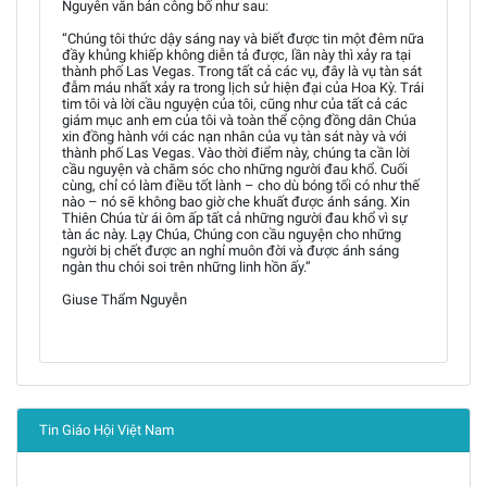
Nguyên văn bản công bố như sau:
“Chúng tôi thức dậy sáng nay và biết được tin một đêm nữa
đầy khủng khiếp không diễn tả được, lần này thì xảy ra tại
thành phố Las Vegas. Trong tất cả các vụ, đây là vụ tàn sát
đẫm máu nhất xảy ra trong lịch sử hiện đại của Hoa Kỳ. Trái
tim tôi và lời cầu nguyện của tôi, cũng như của tất cả các
giám mục anh em của tôi và toàn thể cộng đồng dân Chúa
xin đồng hành với các nạn nhân của vụ tàn sát này và với
thành phố Las Vegas. Vào thời điểm này, chúng ta cần lời
cầu nguyện và chăm sóc cho những người đau khổ. Cuối
cùng, chỉ có làm điều tốt lành – cho dù bóng tối có như thế
nào – nó sẽ không bao giờ che khuất được ánh sáng. Xin
Thiên Chúa từ ái ôm ấp tất cả những người đau khổ vì sự
tàn ác này. Lạy Chúa, Chúng con cầu nguyện cho những
người bị chết được an nghỉ muôn đời và được ánh sáng
ngàn thu chói soi trên những linh hồn ấy.”
Giuse Thẩm Nguyễn
Tin Giáo Hội Việt Nam