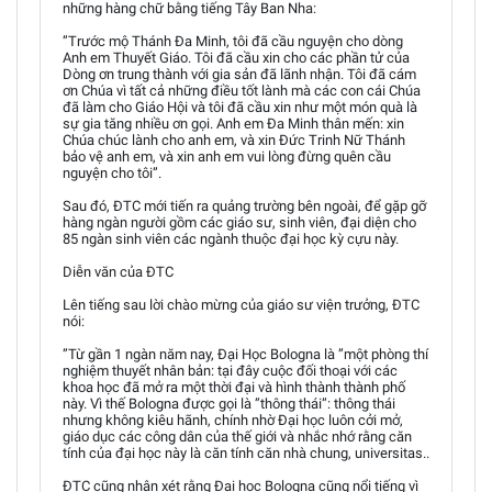
những hàng chữ bằng tiếng Tây Ban Nha:
”Trước mộ Thánh Đa Minh, tôi đã cầu nguyện cho dòng
Anh em Thuyết Giáo. Tôi đã cầu xin cho các phần tử của
Dòng ơn trung thành với gia sản đã lãnh nhận. Tôi đã cám
ơn Chúa vì tất cả những điều tốt lành mà các con cái Chúa
đã làm cho Giáo Hội và tôi đã cầu xin như một món quà là
sự gia tăng nhiều ơn gọi. Anh em Đa Minh thân mến: xin
Chúa chúc lành cho anh em, và xin Đức Trinh Nữ Thánh
bảo vệ anh em, và xin anh em vui lòng đừng quên cầu
nguyện cho tôi”.
Sau đó, ĐTC mới tiến ra quảng trường bên ngoài, để gặp gỡ
hàng ngàn người gồm các giáo sư, sinh viên, đại diện cho
85 ngàn sinh viên các ngành thuộc đại học kỳ cựu này.
Diễn văn của ĐTC
Lên tiếng sau lời chào mừng của giáo sư viện trưởng, ĐTC
nói:
”Từ gần 1 ngàn năm nay, Đại Học Bologna là ”một phòng thí
nghiệm thuyết nhân bản: tại đây cuộc đối thoại với các
khoa học đã mở ra một thời đại và hình thành thành phố
này. Vì thế Bologna được gọi là ”thông thái”: thông thái
nhưng không kiêu hãnh, chính nhờ Đại học luôn cởi mở,
giáo dục các công dân của thế giới và nhắc nhớ rằng căn
tính của đại học này là căn tính căn nhà chung, universitas..
ĐTC cũng nhận xét rằng Đại học Bologna cũng nổi tiếng vì