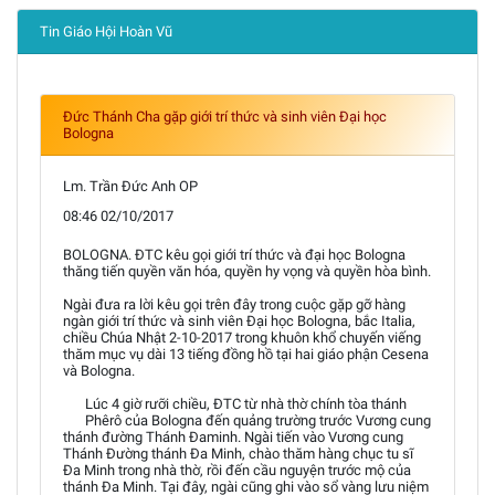
Tin Giáo Hội Hoàn Vũ
Đức Thánh Cha gặp giới trí thức và sinh viên Đại học
Bologna
Lm. Trần Đức Anh OP
08:46 02/10/2017
BOLOGNA. ĐTC kêu gọi giới trí thức và đại học Bologna
thăng tiến quyền văn hóa, quyền hy vọng và quyền hòa bình.
Ngài đưa ra lời kêu gọi trên đây trong cuộc gặp gỡ hàng
ngàn giới trí thức và sinh viên Đại học Bologna, bắc Italia,
chiều Chúa Nhật 2-10-2017 trong khuôn khổ chuyến viếng
thăm mục vụ dài 13 tiếng đồng hồ tại hai giáo phận Cesena
và Bologna.
Lúc 4 giờ rưỡi chiều, ĐTC từ nhà thờ chính tòa thánh
Phêrô của Bologna đến quảng trường trước Vương cung
thánh đường Thánh Đaminh. Ngài tiến vào Vương cung
Thánh Đường thánh Đa Minh, chào thăm hàng chục tu sĩ
Đa Minh trong nhà thờ, rồi đến cầu nguyện trước mộ của
thánh Đa Minh. Tại đây, ngài cũng ghi vào sổ vàng lưu niệm