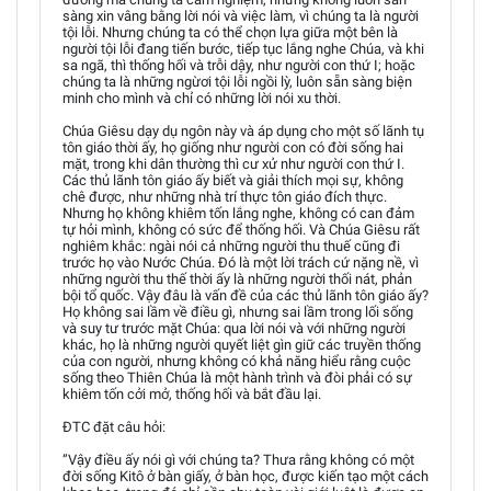
sàng xin vâng bằng lời nói và việc làm, vì chúng ta là người
tội lỗi. Nhưng chúng ta có thể chọn lựa giữa một bên là
người tội lỗi đang tiến bước, tiếp tục lắng nghe Chúa, và khi
sa ngã, thì thống hối và trỗi dậy, như người con thứ I; hoặc
chúng ta là những ngừơi tội lỗi ngồi lỳ, luôn sẵn sàng biện
minh cho mình và chỉ có những lời nói xu thời.
Chúa Giêsu dạy dụ ngôn này và áp dụng cho một số lãnh tụ
tôn giáo thời ấy, họ giống như người con có đời sống hai
mặt, trong khi dân thường thì cư xử như người con thứ I.
Các thủ lãnh tôn giáo ấy biết và giải thích mọi sự, không
chê được, như những nhà trí thực tôn giáo đích thực.
Nhưng họ không khiêm tốn lắng nghe, không có can đảm
tự hỏi mình, không có sức để thống hối. Và Chúa Giêsu rất
nghiêm khắc: ngài nói cả những người thu thuế cũng đi
trước họ vào Nước Chúa. Đó là một lời trách cứ nặng nề, vì
những người thu thế thời ấy là những người thối nát, phản
bội tổ quốc. Vậy đâu là vấn đề của các thủ lãnh tôn giáo ấy?
Họ không sai lầm về điều gì, nhưng sai lầm trong lối sống
và suy tư trước mặt Chúa: qua lời nói và với những người
khác, họ là những người quyết liệt gìn giữ các truyền thống
của con người, nhưng không có khả năng hiểu rằng cuộc
sống theo Thiên Chúa là một hành trình và đòi phải có sự
khiêm tốn cởi mở, thống hối và bắt đầu lại.
ĐTC đặt câu hỏi:
”Vậy điều ấy nói gì với chúng ta? Thưa rằng không có một
đời sống Kitô ở bàn giấy, ở bàn học, được kiến tạo một cách