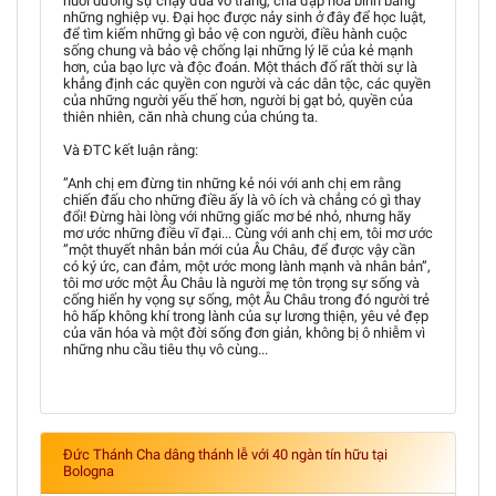
nuôi dưỡng sự chạy đua võ trang, chà đạp hòa bình bằng
những nghiệp vụ. Đại học được nảy sinh ở đây để học luật,
để tìm kiếm những gì bảo vệ con người, điều hành cuộc
sống chung và bảo vệ chống lại những lý lẽ của kẻ mạnh
hơn, của bạo lực và độc đoán. Một thách đố rất thời sự là
khẳng định các quyền con người và các dân tộc, các quyền
của những người yếu thế hơn, người bị gạt bỏ, quyền của
thiên nhiên, căn nhà chung của chúng ta.
Và ĐTC kết luận rằng:
”Anh chị em đừng tin những kẻ nói với anh chị em rằng
chiến đấu cho những điều ấy là vô ích và chẳng có gì thay
đổi! Đừng hài lòng với những giấc mơ bé nhỏ, nhưng hãy
mơ ước những điều vĩ đại... Cùng với anh chị em, tôi mơ ước
”một thuyết nhân bản mới của Âu Châu, để được vậy cần
có ký ức, can đảm, một ước mong lành mạnh và nhân bản”,
tôi mơ ước một Âu Châu là người mẹ tôn trọng sự sống và
cống hiến hy vọng sự sống, một Âu Châu trong đó người trẻ
hô hấp không khí trong lành của sự lương thiện, yêu vẻ đẹp
của văn hóa và một đời sống đơn giản, không bị ô nhiễm vì
những nhu cầu tiêu thụ vô cùng...
Đức Thánh Cha dâng thánh lễ với 40 ngàn tín hữu tại
Bologna