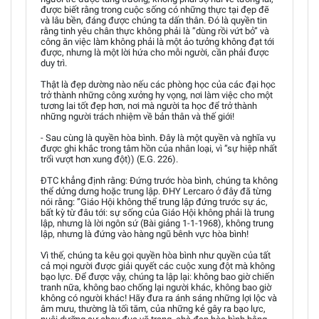
được biết rằng trong cuộc sống có những thực tại đẹp đẽ
và lâu bền, đáng được chúng ta dấn thân. Đó là quyền tin
rằng tinh yêu chân thực không phải là ”dùng rồi vứt bỏ” và
công ăn việc làm không phải là một ảo tưởng không đạt tới
được, nhưng là một lời hứa cho mỗi người, cần phải được
duy trì.
Thật là đẹp dường nào nếu các phòng học của các đại học
trở thành những công xưởng hy vọng, nơi làm việc cho một
tương lai tốt đẹp hơn, nơi mà người ta học để trở thành
những người trách nhiệm về bản thân và thế giới!
- Sau cùng là quyền hòa bình. Đây là một quyền và nghĩa vụ
được ghi khắc trong tâm hồn của nhân loại, vì ”sự hiệp nhất
trổi vượt hơn xung đột)) (E.G. 226).
ĐTC khẳng định rằng: Đứng trước hòa bình, chúng ta không
thể dửng dưng hoặc trung lập. ĐHY Lercaro ở đây đã từng
nói rằng: ”Giáo Hội không thể trung lập đứng trước sự ác,
bất kỳ từ đâu tới: sự sống của Giáo Hội không phải là trung
lập, nhưng là lời ngôn sứ (Bài giảng 1-1-1968), không trung
lập, nhưng là đứng vào hàng ngũ bênh vực hòa bình!
Vì thế, chúng ta kêu gọi quyền hòa bình như quyền của tất
cả mọi người được giải quyết các cuộc xung đột mà không
bạo lực. Để được vậy, chúng ta lập lại: không bao giờ chiến
tranh nữa, không bao chống lại người khác, không bao giờ
không có người khác! Hãy đưa ra ánh sáng những lợi lộc và
âm mưu, thường là tối tăm, của những kẻ gây ra bạo lực,