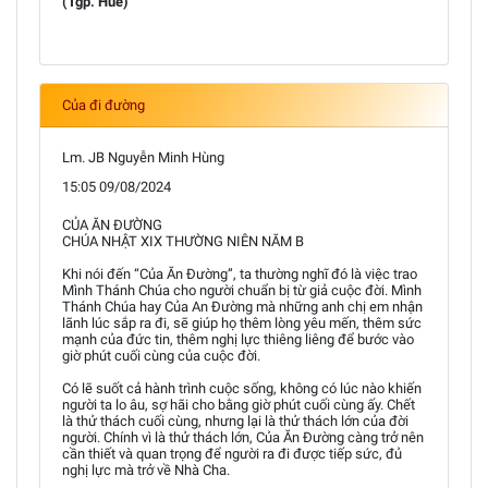
(Tgp. Huế)
Của đi đường
Lm. JB Nguyễn Minh Hùng
15:05 09/08/2024
CỦA ĂN ĐƯỜNG
CHÚA NHẬT XIX THƯỜNG NIÊN NĂM B
Khi nói đến “Của Ăn Đường”, ta thường nghĩ đó là việc trao
Mình Thánh Chúa cho người chuẩn bị từ giả cuộc đời. Mình
Thánh Chúa hay Của An Đường mà những anh chị em nhận
lãnh lúc sắp ra đi, sẽ giúp họ thêm lòng yêu mến, thêm sức
mạnh của đức tin, thêm nghị lực thiêng liêng để bước vào
giờ phút cuối cùng của cuộc đời.
Có lẽ suốt cả hành trình cuộc sống, không có lúc nào khiến
người ta lo âu, sợ hãi cho bằng giờ phút cuối cùng ấy. Chết
là thử thách cuối cùng, nhưng lại là thử thách lớn của đời
người. Chính vì là thử thách lớn, Của Ăn Đường càng trở nên
cần thiết và quan trọng để người ra đi được tiếp sức, đủ
nghị lực mà trở về Nhà Cha.