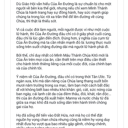
Dù Giáo Hội vẫn hiểu Của Ăn Đường là sự chuẩn bị cho một
người về bên kia thế giới, nhưng nếu chỉ xem Mình Thánh
Chúa là hành trang hay sự đồng hành, hay sức mạnh giúp
chúng ta trong lúc rời xa trần thế để lên đường về cùng
Chúa, thì thật là thiếu sót.
Vì cả cuộc đời làm người, mỗi người được ví như một cuộc
lữ hành, thì Của Ăn Đường đâu chỉ có ở giây phút cuối cùng,
đâu chỉ là lúc gần đến đích. Đúng hơn, ý nghĩa của cụm từ
Của Ăn Đường mà ta cần nhấn mạnh đó là: lương thực nuôi
sống trên suốt chặng đường dài mà người lữ hành phải đi.
Bởi thế, chỉ duy nhất có Mình Máu Thánh Chúa Kitô mới là
Của Ăn trên mọi của ăn, cần thiết trên mọi điều cần thiết
cho hành trình thiêng liêng của mỗi cuộc đời, của chính bạn
và của chính tôi.
Ý niệm về Của Ăn Đường, đâu chỉ có trong thời Tân Ước. Từ
ngàn xưa, khi mà dân riêng của Chúa lang thang suốt bốn
mươi năm trường trong sa mạc, làm bạn một cách bất đắc
dĩ với không biết bao nhiêu khó khăn: gió, cát, sức nóng của
ban ngày, cái lạnh cắt da của đêm thâu, đói, khát, rắn độc…
thì của ăn đường đã xuất hiện: Manna và nước chảy từ đá
giữa sa mạc khô đã nuôi sống dân trên hành trình chông
gai của họ.
Họ đã sống để tiến vào Đất Hứa, nơi mà họ có thể đặt
nguồn hy vọng chan chứa nhưng cũng là niềm hy vọng duy
nhất đưa họ vượt qua bao nhiêu gập gềnh, chông chênh,