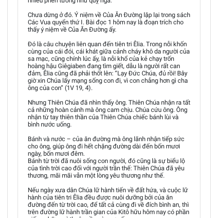
nhiều phen tưởng như quỵ ngã.
Chưa dừng ở đó. Ý niệm về Của Ăn Đường lặp lại trong sách
Các Vua quyển thứ I. Bài đọc 1 hôm nay là đoạn trích cho
thấy ý niệm về Của Ăn Đường ấy.
Đó là câu chuyện liên quan đến tiên tri Êlia. Trong nỗi khốn
cùng của cái đói, cái khát giữa cảnh cháy khô da người của
sa mạc, cũng chính lúc ấy, là nỗi khổ của kẻ chạy trốn
hoàng hậu Giêgiaben đang tìm giết, dẫu là người rất can
đảm, Êlia cũng đã phải thốt lên: “Lạy Đức Chúa, đủ rồi! Bây
giờ xin Chúa lấy mạng sống con đi, vì con chẳng hơn gì cha
ông của con” (1V 19, 4).
Nhưng Thiên Chúa đã nhìn thấy ông. Thiên Chúa nhận ra tất
cả những hoàn cảnh mà ông cam chịu. Chúa cứu ông. Ông
nhận từ tay thiên thần của Thiên Chúa chiếc bánh lùi và
bình nước uống.
Bánh và nước – của ăn đường mà ông lãnh nhận tiếp sức
cho ông, giúp ông đi hết chặng đường dài đến bốn mươi
ngày, bốn mươi đêm.
Bánh từ trời đã nuôi sống con người, đó cũng là sự biểu lộ
của tình trời cao đối với người trần thế: Thiên Chúa đã yêu
thương, mãi mãi vẫn một lòng yêu thương như thế.
Nếu ngày xưa dân Chúa lữ hành tiến về đất hứa, và cuộc lữ
hành của tiên tri Êlia đều được nuôi dưỡng bởi của ăn
đường đến từ trời cao, để tất cả cùng đi về đích bình an, thì
trên đường lữ hành trần gian của Kitô hữu hôm nay có phần