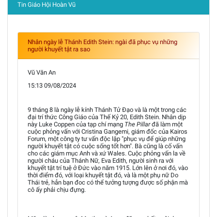
Tin Giáo Hội Hoàn Vũ
Nhân ngày lễ Thánh Edith Stein: ngài đã phục vụ những
người khuyết tật ra sao
Vũ Văn An
15:13 09/08/2024
9 tháng 8 là ngày lễ kính Thánh Tử Đạo và là một trong các
đại trí thức Công Giáo của Thế Kỷ 20, Edith Stein. Nhân dịp
này Luke Coppen của tạp chí mạng
The Pillar
đã làm một
cuộc phỏng vấn với Cristina Gangemi, giám đốc của Kairos
Forum, một công ty tư vấn độc lập "phục vụ để giúp những
người khuyết tật có cuộc sống tốt hơn". Bà cũng là cố vấn
cho các giám mục Anh và xứ Wales. Cuộc phỏng vấn la về
người cháu của Thánh Nữ, Eva Edith, người sinh ra với
khuyết tật trí tuệ ở Đức vào năm 1915. Lớn lên ở nơi đó, vào
thời điểm đó, với loại khuyết tật đó, và là một phụ nữ Do
Thái trẻ, hẳn bạn đoc có thể tưởng tượng được số phận mà
cô ấy phải chịu đựng.