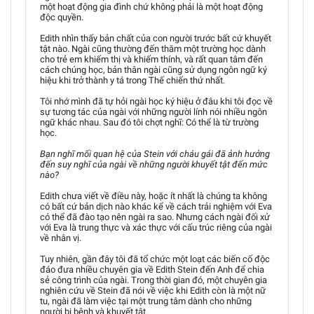
một hoạt động gia đình chứ không phải là một hoạt động
độc quyền.
Edith nhìn thấy bản chất của con người trước bất cứ khuyết
tật nào. Ngài cũng thường đến thăm một trường học dành
cho trẻ em khiếm thị và khiếm thính, và rất quan tâm đến
cách chúng học, bản thân ngài cũng sử dụng ngôn ngữ ký
hiệu khi trở thành y tá trong Thế chiến thứ nhất.
Tôi nhớ mình đã tự hỏi ngài học ký hiệu ở đâu khi tôi đọc về
sự tương tác của ngài với những người lính nói nhiều ngôn
ngữ khác nhau. Sau đó tôi chợt nghĩ: Có thể là từ trường
học.
Bạn nghĩ mối quan hệ của Stein với cháu gái đã ảnh hưởng
đến suy nghĩ của ngài về những người khuyết tật đến mức
nào?
Edith chưa viết về điều này, hoặc ít nhất là chúng ta không
có bất cứ bản dịch nào khác kể về cách trải nghiệm với Eva
có thể đã đào tạo nên ngài ra sao. Nhưng cách ngài đối xử
với Eva là trung thực và xác thực với cấu trúc riêng của ngài
về nhân vị.
Tuy nhiên, gần đây tôi đã tổ chức một loạt các biến cố độc
đáo đưa nhiều chuyên gia về Edith Stein đến Anh để chia
sẻ công trình của ngài. Trong thời gian đó, một chuyên gia
nghiên cứu về Stein đã nói về việc khi Edith còn là một nữ
tu, ngài đã làm việc tại một trung tâm dành cho những
người bị bệnh và khuyết tật.