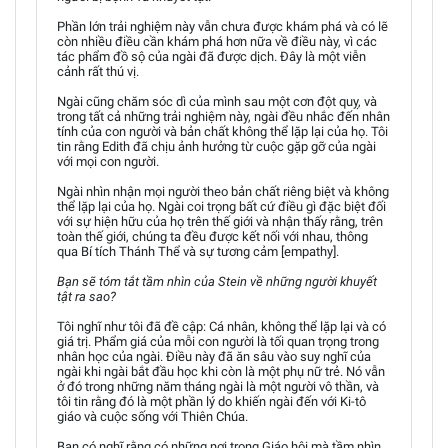
Phần lớn trải nghiệm này vẫn chưa được khám phá và có lẽ
còn nhiều điều cần khám phá hơn nữa về điều này, vì các
tác phẩm đồ sộ của ngài đã được dịch. Đây là một viễn
cảnh rất thú vị.
Ngài cũng chăm sóc dì của mình sau một cơn đột quỵ, và
trong tất cả những trải nghiệm này, ngài đều nhắc đến nhân
tính của con người và bản chất không thể lặp lại của họ. Tôi
tin rằng Edith đã chịu ảnh hưởng từ cuộc gặp gỡ của ngài
với mọi con người.
Ngài nhìn nhận mọi người theo bản chất riêng biệt và không
thể lặp lại của họ. Ngài coi trọng bất cứ điều gì đặc biệt đối
với sự hiện hữu của họ trên thế giới và nhận thấy rằng, trên
toàn thế giới, chúng ta đều được kết nối với nhau, thông
qua Bí tích Thánh Thể và sự tương cảm [empathy].
Bạn sẽ tóm tắt tầm nhìn của Stein về những người khuyết
tật ra sao?
Tôi nghĩ như tôi đã đề cập: Cá nhân, không thể lặp lại và có
giá trị. Phẩm giá của mỗi con người là tối quan trọng trong
nhân học của ngài. Điều này đã ăn sâu vào suy nghĩ của
ngài khi ngài bắt đầu học khi còn là một phụ nữ trẻ. Nó vẫn
ở đó trong những năm tháng ngài là một người vô thần, và
tôi tin rằng đó là một phần lý do khiến ngài đến với Ki-tô
giáo và cuộc sống với Thiên Chúa.
Bạn có nghĩ rằng có những nơi trong Giáo hội mà tầm nhìn