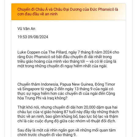
Chuyến đi Châu Á và Châu Đại Dương của Đức Phanxicô là
cơn đau đầu về an ninh
Vũ Văn An
19:53 09/08/2024
Luke Coppen của The Pillard, ngày 7 tháng 8 năm 2024 cho
rằng Đức Phanxicô sẽ bắt đầu chuyến đi dài nhất trong
triều giáo hoàng của mình vào tháng tới — và có lẽ cũng là
một trong những chuyến đi nguy hiểm nhất của ngài.
Chuyến thăm Indonesia, Papua New Guinea, Đông Timor
và Singapore từ ngày 2 đến ngày 13 tháng 9 của ngài có
thực sự nguy hiểm hơn các chuyến đi của ngài đến Cộng
hòa Trung Phi và Iraq không?
Thật khó nói, nhưng chuyến đi dài hơn 20,000 dặm qua hai
châu lục của vị giáo hoàng 87 tuổi này đầy rẫy những thách
thức về an ninh, bao gồm khủng bố, bạo lực bộ lạc và thậm
chí là các cuộc đụng độ giữa các nhóm võ thuật đối địch.
Sau đây là một cái nhìn ngắn gọn về những mối quan tâm
chính trước chuyến đi vào tháng 9.