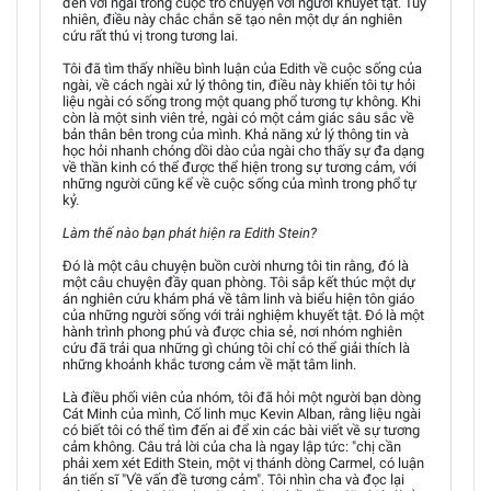
đến với ngài trong cuộc trò chuyện với người khuyết tật. Tuy
nhiên, điều này chắc chắn sẽ tạo nên một dự án nghiên
cứu rất thú vị trong tương lai.
Tôi đã tìm thấy nhiều bình luận của Edith về cuộc sống của
ngài, về cách ngài xử lý thông tin, điều này khiến tôi tự hỏi
liệu ngài có sống trong một quang phổ tương tự không. Khi
còn là một sinh viên trẻ, ngài có một cảm giác sâu sắc về
bản thân bên trong của mình. Khả năng xử lý thông tin và
học hỏi nhanh chóng dồi dào của ngài cho thấy sự đa dạng
về thần kinh có thể được thể hiện trong sự tương cảm, với
những người cũng kể về cuộc sống của mình trong phổ tự
kỷ.
Làm thế nào bạn phát hiện ra Edith Stein?
Đó là một câu chuyện buồn cười nhưng tôi tin rằng, đó là
một câu chuyện đầy quan phòng. Tôi sắp kết thúc một dự
án nghiên cứu khám phá về tâm linh và biểu hiện tôn giáo
của những người sống với trải nghiệm khuyết tật. Đó là một
hành trình phong phú và được chia sẻ, nơi nhóm nghiên
cứu đã trải qua những gì chúng tôi chỉ có thể giải thích là
những khoảnh khắc tương cảm về mặt tâm linh.
Là điều phối viên của nhóm, tôi đã hỏi một người bạn dòng
Cát Minh của mình, Cố linh mục Kevin Alban, rằng liệu ngài
có biết tôi có thể tìm đến ai để xin các bài viết về sự tương
cảm không. Câu trả lời của cha là ngay lập tức: "chị cần
phải xem xét Edith Stein, một vị thánh dòng Carmel, có luận
án tiến sĩ "Về vấn đề tương cảm". Tôi nhìn cha và đọc lại