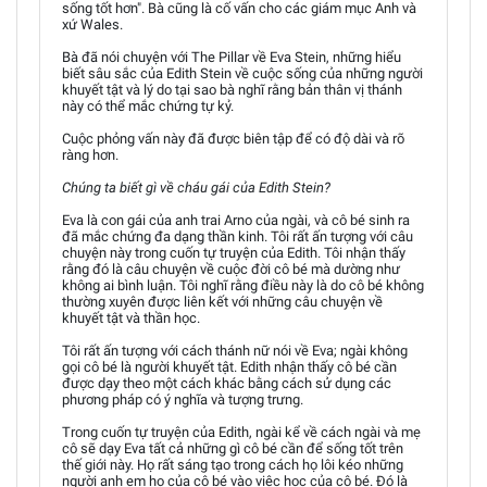
sống tốt hơn". Bà cũng là cố vấn cho các giám mục Anh và
xứ Wales.
Bà đã nói chuyện với The Pillar về Eva Stein, những hiểu
biết sâu sắc của Edith Stein về cuộc sống của những người
khuyết tật và lý do tại sao bà nghĩ rằng bản thân vị thánh
này có thể mắc chứng tự kỷ.
Cuộc phỏng vấn này đã được biên tập để có độ dài và rõ
ràng hơn.
Chúng ta biết gì về cháu gái của Edith Stein?
Eva là con gái của anh trai Arno của ngài, và cô bé sinh ra
đã mắc chứng đa dạng thần kinh. Tôi rất ấn tượng với câu
chuyện này trong cuốn tự truyện của Edith. Tôi nhận thấy
rằng đó là câu chuyện về cuộc đời cô bé mà dường như
không ai bình luận. Tôi nghĩ rằng điều này là do cô bé không
thường xuyên được liên kết với những câu chuyện về
khuyết tật và thần học.
Tôi rất ấn tượng với cách thánh nữ nói về Eva; ngài không
gọi cô bé là người khuyết tật. Edith nhận thấy cô bé cần
được dạy theo một cách khác bằng cách sử dụng các
phương pháp có ý nghĩa và tượng trưng.
Trong cuốn tự truyện của Edith, ngài kể về cách ngài và mẹ
cô sẽ dạy Eva tất cả những gì cô bé cần để sống tốt trên
thế giới này. Họ rất sáng tạo trong cách họ lôi kéo những
người anh em họ của cô bé vào việc học của cô bé. Đó là