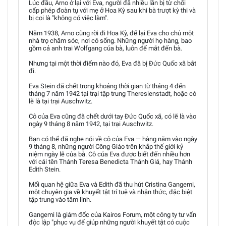
Lúc đầu, Arno ở lại với Eva, người đã nhiều lần bị từ chối
cấp phép đoàn tụ với mẹ ở Hoa Kỳ sau khi bà trượt kỳ thi và
bị coi là "không có việc làm".
Năm 1938, Arno cũng rời đi Hoa Kỳ, để lại Eva cho chủ một
nhà trọ chăm sóc, nơi cô sống. Những người họ hàng, bao
gồm cả anh trai Wolfgang của bà, luôn để mắt đến bà.
Nhưng tại một thời điểm nào đó, Eva đã bị Đức Quốc xã bắt
đi.
Eva Stein đã chết trong khoảng thời gian từ tháng 4 đến
tháng 7 năm 1942 tại trại tập trung Theresienstadt, hoặc có
lẽ là tại trại Auschwitz.
Cô của Eva cũng đã chết dưới tay Đức Quốc xã, có lẽ là vào
ngày 9 tháng 8 năm 1942, tại trại Auschwitz.
Bạn có thể đã nghe nói về cô của Eva — hàng năm vào ngày
9 tháng 8, những người Công Giáo trên khắp thế giới kỷ
niệm ngày lễ của bà. Cô của Eva được biết đến nhiều hơn
với cái tên Thánh Teresa Benedicta Thánh Giá, hay Thánh
Edith Stein.
Mối quan hệ giữa Eva và Edith đã thu hút Cristina Gangemi,
một chuyên gia về khuyết tật trí tuệ và nhận thức, đặc biệt
tập trung vào tâm linh.
Gangemi là giám đốc của Kairos Forum, một công ty tư vấn
độc lập "phục vụ để giúp những người khuyết tật có cuộc