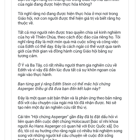
của ngài đang được hiện thực hóa không?
Tôi nghĩ rằng nó đang được hiện thực hóa ở mọi nơi trong
Giáo hội, nơi con người được thể hiện giá trị và biết rằng họ
thuộc về.
Tất cả mọi người nên được trao quyền chia sẻ kinh nghiệm
của họ về Thiên Chúa, theo cách độc đáo của riêng họ. Tôi
nghĩ rằng đây là một món quà mà cuộc sống và công việc
của Edith có thể dạy. Đây là cách ngài có thể vượt qua ranh
giới của thời gian và đồng hành cùng Giáo hội bằng sự
tương cảm.
Ở Ý và Ba Tây, có rất nhiều người tham gia nghiên cứu về
Edith và vì vậy đã đến lúc đưa tất cả sự khôn ngoan của
ngài vào thực hành.
Bạn từng gợi ý rằng Edith Stein có thể mắc hội chứng
Asperger. Điều gì đã đưa bạn đến kết luận này?
Đây là một quan sát bản thân và là phản ứng theo bản năng
đối với câu chuyện của ngài mà tôi đã nhận được. Nó sẽ
tạo nên một dự án nghiên cứu rất thú vị.
Cái tên "Hội chứng Asperger" gần đây đã bị đặt dấu hỏi vì
liên quan đến cuộc diệt chủng Holocaust [bác sĩ nhi khoa
người Áo Hans Asperger có quan hệ với Đức Quốc xã]. Do
đó, tôi có xu hướng cho rằng ngài có nhiều trải nghiệm song
song với những người kể câu chuyện về cuộc đời sống