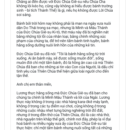
Chẳng ai đến được với Đức Chúa Giê-su nếu Chúa Cha
không lôi kéo họ, cũng vậy không ai hiểu được bánh trường
sinh –bí tích Thánh Thể) là gì, nếu họ không được Lời Chúa
soi sáng.
Bánh bởi trời hôm nay không phải là man na ngày xưa nuôi
dân Do Thái trong sa mạc, nhưng là Mình và Máu Thánh
của Đức Chúa Giê-su Ki-tô, thịt máu này đã bị nghiền nát
bằng những tội lỗi của nhân loại, bằng chính những xúc
phạm của chúng ta, để trở nên tấm bánh tinh tuyền, bánh
hằng sống dưỡng nuôi linh hồn của những kẻ tin.
Đức Chúa Giê-su đã nói: “Tôi là bánh hằng sống từ trời
xuống. Ai ăn bánh này, sẽ được sống muôn đời”, sống
muôn đời chỉ một tấm bánh, đó là hồng ân cao cả mà Thiên
Chúa đã ban cho những ai tin vào Con của Người, là dấu chỉ
tình yêu của Thiên Chúa thể hiện giữa loài người cho đến
tận thế.
Anh chị em thân mến,
Lương thực hằng sống mà Đức Chúa Giê-su đã ban cho
chúng ta chính là Mình Máu Thánh và lời của Ngài. Lương
thực này không ở trong các nhà hàng kara-ôkê máy lạnh,
không ở trong các tụ điểm vui chơi, cũng không ở trong
những cuộc nhậu nhẹt tưng bừng nghiêng trời đổ đất,
nhưng ở trong đền thờ của Thiên Chúa, đó là các nhà thờ,
nhà nguyện trên khắp thế giới, chính nơi đây, phép lạ vĩ đại
hoá bánh ra nhiều ngày xưa ấy của Đức Chúa Giê-su tái
thực hiện: chỉ một tấm bánh nhưng nuôi sống tất cả những