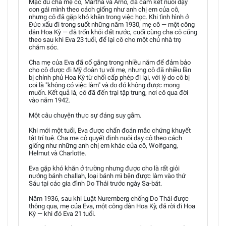
Mặc dù cha mẹ cô, Martha và Arno, đã cam kết nuôi dạy
con gái mình theo cách giống như anh chị em của cô,
nhưng cô đã gặp khó khăn trong việc học. Khi tình hình ở
Đức xấu đi trong suốt những năm 1930, mẹ cô — một công
dân Hoa Kỳ — đã trốn khỏi đất nước, cuối cùng cha cô cũng
theo sau khi Eva 23 tuổi, để lại cô cho một chủ nhà trọ
chăm sóc.
Cha mẹ của Eva đã cố gắng trong nhiều năm để đảm bảo
cho cô được đi Mỹ đoàn tụ với mẹ, nhưng cô đã nhiều lần
bị chính phủ Hoa Kỳ từ chối cấp phép đi lại, với lý do cô bị
coi là "không có việc làm" và do đó không được mong
muốn. Kết quả là, cô đã đến trại tập trung, nơi cô qua đời
vào năm 1942.
Một câu chuyện thực sự đáng suy gẫm.
Khi mới một tuổi, Eva được chẩn đoán mắc chứng khuyết
tật trí tuệ. Cha mẹ cô quyết định nuôi dạy cô theo cách
giống như những anh chị em khác của cô, Wolfgang,
Helmut và Charlotte.
Eva gặp khó khăn ở trường nhưng được cho là rất giỏi
nướng bánh challah, loại bánh mì bện được làm vào thứ
Sáu tại các gia đình Do Thái trước ngày Sa-bát.
Năm 1936, sau khi Luật Nuremberg chống Do Thái được
thông qua, mẹ của Eva, một công dân Hoa Kỳ, đã rời đi Hoa
Kỳ — khi đó Eva 21 tuổi.