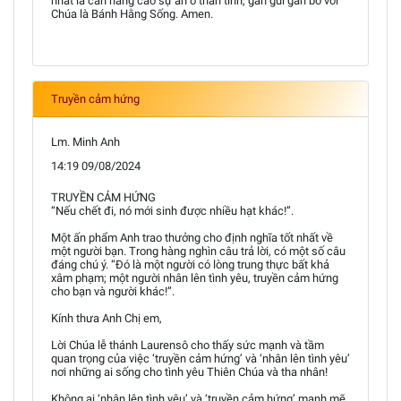
nhất là cần nâng cao sự ăn ở thân tình, gần gũi gắn bó với
Chúa là Bánh Hằng Sống. Amen.
Truyền cảm hứng
Lm. Minh Anh
14:19 09/08/2024
TRUYỀN CẢM HỨNG
“Nếu chết đi, nó mới sinh được nhiều hạt khác!”.
Một ấn phẩm Anh trao thưởng cho định nghĩa tốt nhất về
một người bạn. Trong hàng nghìn câu trả lời, có một số câu
đáng chú ý. “Đó là một người có lòng trung thực bất khả
xâm phạm; một người nhân lên tình yêu, truyền cảm hứng
cho bạn và người khác!”.
Kính thưa Anh Chị em,
Lời Chúa lễ thánh Laurensô cho thấy sức mạnh và tầm
quan trọng của việc ‘truyền cảm hứng’ và ‘nhân lên tình yêu’
nơi những ai sống cho tình yêu Thiên Chúa và tha nhân!
Không ai ‘nhân lên tình yêu’ và ‘truyền cảm hứng’ mạnh mẽ