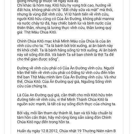
giống những gì thuộc về ngày xưa ấy.
Chỉ khác là hôm nay, Kitô hữu hy vọng trời cao, hướng về
đất hứa, không phải chỉ là “đất chảy sữa và mật” mà thôi,
nhưng là vùng đất vĩnh cửu. Vì lữ hành tiến về vĩnh cửu,
người Kitô hữu cũng có Của Ăn Đường, không phải manna
và nước chảy từ đá, hay chiếc bánh lùi và bình nước của
thiên thần, nhưng là lương thực vĩnh cửu, thần lương quý
giá: Thịt Máu Chúa Kitô.
Chính Chúa Kitô mạc khải Mình Máu của Chúa là của ăn
vĩnh cửu cho ta: “Ta là bánh bởi trời xuống, ai ăn bánh này
thì khỏi chết. Ta là bánh hằng sống từ trời xuống. Ai ăn bánh
này sẽ sống đời đời. Và bánh Ta sẽ ban chính là thịt Ta để
cho thế gian được sống”.
Đường về vĩnh cửu phải có Của Ăn Đường vĩnh cửu. Người
trần thế tiến về vĩnh cửu phải có Đấng từ vĩnh cửu đến trần
thế ban Thịt Máu mình làm Của Ăn Đường vĩnh cửu. Và như
thế, Chúa Kitô: Của Ăn Đường quý giá, Nguồng Sống vĩnh
cửu của chúng ta.
Là Của An Đường quý giá, cần thiết cho mỗi Kitô hữu trên
đường tiến về vĩnh cửu, vì thế Mình Thánh Chúa Kitô là
nguồn sức mạnh, là tất cả sự sống đích thực của chúng ta.
Bởi vậy, mỗi lần tham dự thánh lễ, bạn và tôi hãy chuẩn bị
tâm hồn cẩn thận, hãy mở rộng lòng sẵn sàng đón Chính
Chúa Kitô ngự đến trong hồn ta.
Huấn dụ ngày 12.8.2012, Chúa nhật 19 Thường Niên năm B