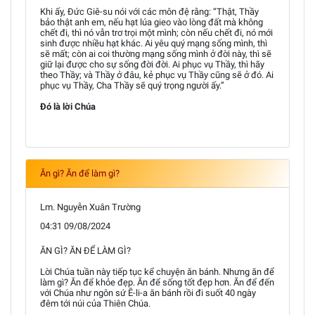
Khi ấy, Đức Giê-su nói với các môn đệ rằng: “Thật, Thầy
bảo thật anh em, nếu hạt lúa gieo vào lòng đất mà không
chết đi, thì nó vẫn trơ trọi một mình; còn nếu chết đi, nó mới
sinh được nhiều hạt khác. Ai yêu quý mạng sống mình, thì
sẽ mất; còn ai coi thường mạng sống mình ở đời này, thì sẽ
giữ lại được cho sự sống đời đời. Ai phục vụ Thầy, thì hãy
theo Thầy; và Thầy ở đâu, kẻ phục vụ Thầy cũng sẽ ở đó. Ai
phục vụ Thầy, Cha Thầy sẽ quý trọng người ấy.”
Đó là lời Chúa
Ăn gì? Ăn để làm gì?
Lm. Nguyễn Xuân Trường
04:31 09/08/2024
ĂN GÌ? ĂN ĐỂ LÀM GÌ?
Lời Chúa tuần này tiếp tục kể chuyện ăn bánh. Nhưng ăn để
làm gì? Ăn để khỏe đẹp. Ăn để sống tốt đẹp hơn. Ăn để đến
với Chúa như ngôn sứ Ê-li-a ăn bánh rồi đi suốt 40 ngày
đêm tới núi của Thiên Chúa.