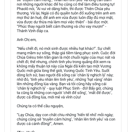
nơi những người khác để họ cũng có thể làm điều tương tự!
Phaolô nói, “Ai vui vẻ dâng hiến, thì được Thiên Chúa yêu
thương. Vả lại, Ngài có đủ quyền tuôn đổ xuống trên anh em
mọi thứ ân huệ, để anh em vừa được luôn đầy đủ mọi mặt,
vừa được dư thừa mà làm mọi việc thiện” - bài đọc một.
“Phúc thay người biết cảm thương và cho vay mượn!” -
Thánh Vịnh đáp ca.
Anh Chị em,
“Nếu chết đi, nó mới sinh được nhiều hạt khác!”. Sự chết
mang mầm sự sống, thập giá tiềm tàng phục sinh. Cuộc đời
Chúa Giêsu trên trần gian là một chuỗi ngày của mục nát và
chết đi; thế nhưng, chính tình yêu trong quãng đời xem ra
không mấy thuận lợi này của Ngài đã kiến tạo một Vương
Quốc mới giữa lòng thế giới, Vương Quốc Tình Yêu. Suốt
dòng lịch sử, bao người đã sống cái ‘chân lý nghịch lý’ này;
nhờ đó, ‘tình yêu nhân lên tình yêu’, những ‘hạt vàng’ nhân
lên những đồng lúa vàng. Bạn và tôi cũng hãy sống cái
‘chân lý nghịch lý’ - quy luật Phục Sinh - đó! Bấy giờ, chúng
ta cũng là những con người ‘chết để sống’, ‘mất để được’,
được cả đồng lúa, mới mẻ và vĩnh cửu!
Chúng ta có thể cầu nguyện,
“Lạy Chúa, dạy con chắt chiu những ‘hiến tế nhỏ’ mỗi ngày;
chúng cũng sẽ ‘truyền cảm hứng’, ‘nhân lên tình yêu’ và con
được cả cánh đồng!”, Amen.