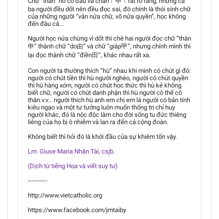
Chữ “thân” nó có đầu và chân﹝申﹞rất rõ ràng, nhưng cả
ba người đều dốt nên đều đọc sai, đó chính là thói sính chữ
của những người “văn nửa chữ, võ nửa quyền”, học không
đến đâu cả...
Người học nửa chừng vì dốt thì chê hai người đọc chữ “thân
申” thành chữ “do由” và chữ “giáp甲”, nhưng chính mình thì
lại đọc thành chữ “điền田”, khác nhau rất xa.
Con người ta thường thích “hù” nhau khi mình có chút gì đó:
người có chút tiền thì hù người nghèo, người có chút quyền
thì hù hàng xóm, người có chút học thức thì hù kẻ không
biết chữ, người có chút danh phận thì hù người cô thế cô
thân.v.v... người thích hù anh em chị em là người có bản tính
kiêu ngạo và một tư tưởng luôn muốn thống trị chỉ huy
người khác, đó là nộc độc làm cho đời sống tu đức thiêng
liêng của họ bị ô nhiễm và lan ra đến cả cộng đoàn.
Không biết thì hỏi đó là khởi đầu của sự khiêm tốn vậy.
Lm. Giuse Maria Nhân Tài, csjb.
(Dịch từ tiếng Hoa và viết suy tư)
----------
http://www.vietcatholic.org
https://www.facebook.com/jmtaiby