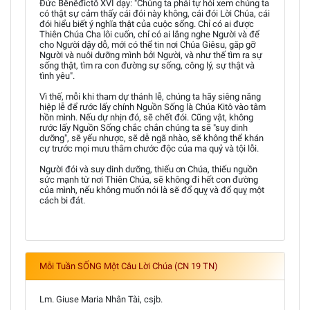
Đức Bênêđictô XVI dạy: "Chúng ta phải tự hỏi xem chúng ta
có thật sự cảm thấy cái đói này không, cái đói Lời Chúa, cái
đói hiểu biết ý nghĩa thật của cuộc sống. Chỉ có ai được
Thiên Chúa Cha lôi cuốn, chỉ có ai lắng nghe Người và để
cho Người dậy dỗ, mới có thể tin nơi Chúa Giêsu, găp gỡ
Người và nuôi dưỡng mình bởi Người, và như thế tìm ra sự
sống thật, tìm ra con đường sự sống, công lý, sự thật và
tình yêu".
Vì thế, mỗi khi tham dự thánh lễ, chúng ta hãy siêng năng
hiệp lễ để rước lấy chính Nguồn Sống là Chúa Kitô vào tâm
hồn mình. Nếu dự nhịn đó, sẽ chết đói. Cũng vật, không
rước lấy Nguồn Sống chắc chắn chúng ta sẽ "suy dinh
dưỡng", sẽ yếu nhược, sẽ dễ ngã nhào, sẽ không thể khán
cự trước mọi mưu thâm chước độc của ma quỷ và tội lỗi.
Người đói và suy dinh dưỡng, thiếu ơn Chúa, thiếu nguồn
sức mạnh từ nơi Thiên Chúa, sẽ không đi hết con đường
của mình, nếu không muốn nói là sẽ đổ quỵ và đổ quỵ một
cách bi đát.
Mỗi Tuần SỐNG Một Câu Lời Chúa (CN 19 TN)
Lm. Giuse Maria Nhân Tài, csjb.