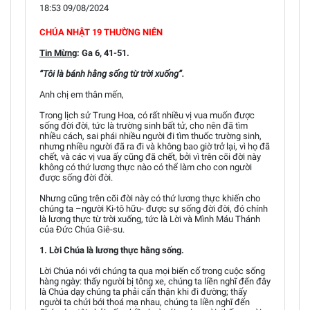
18:53 09/08/2024
CHÚA NHẬT 19 THƯỜNG NIÊN
Tin Mừng
: Ga 6, 41-51.
“Tôi là bánh hằng sống từ trời xuống”.
Anh chị em thân mến,
Trong lịch sử Trung Hoa, có rất nhiều vị vua muốn được
sống đời đời, tức là trường sinh bất tử, cho nên đã tìm
nhiều cách, sai phái nhiều người đi tìm thuốc trường sinh,
nhưng nhiều người đã ra đi và không bao giờ trở lại, vì họ đã
chết, và các vị vua ấy cũng đã chết, bởi vì trên cõi đời này
không có thứ lương thực nào có thể làm cho con người
được sống đời đời.
Nhưng cũng trên cõi đời này có thứ lương thực khiến cho
chúng ta –người Ki-tô hữu- được sự sống đời đời, đó chính
là lương thực từ trời xuống, tức là Lời và Mình Máu Thánh
của Đức Chúa Giê-su.
1. Lời Chúa là lương thực hằng sống.
Lời Chúa nói với chúng ta qua mọi biến cố trong cuộc sống
hàng ngày: thấy người bị tông xe, chúng ta liền nghĩ đến đây
là Chúa dạy chúng ta phải cẩn thận khi đi đường; thấy
người ta chửi bới thoá mạ nhau, chúng ta liền nghĩ đến