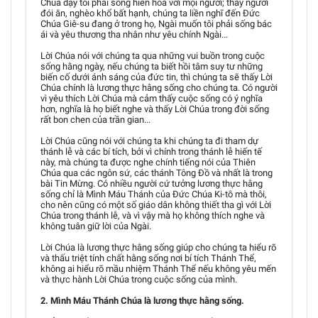
Chúa dạy tôi phải sống hiền hoà với mọi người; thấy người
đói ăn, nghèo khổ bất hạnh, chúng ta liền nghĩ đến Đức
Chúa Giê-su đang ở trong họ, Ngài muốn tôi phải sống bác
ái và yêu thương tha nhân như yêu chính Ngài...
Lời Chúa nói với chúng ta qua những vui buồn trong cuộc
sống hằng ngày, nếu chúng ta biết hồi tâm suy tư những
biến cố dưới ánh sáng của đức tin, thì chúng ta sẽ thấy Lời
Chúa chính là lương thực hằng sống cho chúng ta. Có người
vì yêu thích Lời Chúa mà cảm thấy cuộc sống có ý nghĩa
hơn, nghĩa là họ biết nghe và thấy Lời Chúa trong đời sống
rất bon chen của trần gian...
Lời Chúa cũng nói với chúng ta khi chúng ta đi tham dự
thánh lễ và các bí tích, bởi vì chính trong thánh lễ hiến tế
này, mà chúng ta được nghe chính tiếng nói của Thiên
Chúa qua các ngôn sứ, các thánh Tông Đồ và nhất là trong
bài Tin Mừng. Có nhiều người cứ tưởng lương thực hằng
sống chỉ là Mình Máu Thánh của Đức Chúa Ki-tô mà thôi,
cho nên cũng có một số giáo dân không thiết tha gì với Lời
Chúa trong thánh lễ, và vì vậy mà họ không thích nghe và
không tuân giữ lời của Ngài.
Lời Chúa là lương thực hằng sống giúp cho chúng ta hiểu rõ
và thấu triệt tính chất hằng sống nơi bí tích Thánh Thể,
không ai hiểu rõ mầu nhiệm Thánh Thể nếu không yêu mến
và thực hành Lời Chúa trong cuộc sống của mình.
2. Mình Máu Thánh Chúa là lương thực hằng sống.