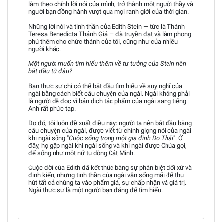
làm theo chính lời nói của mình, trở thành một người thầy và
người bạn đồng hành vượt qua mọi ranh giới của thời gian.
Những lời nói và tinh thần của Edith Stein — tức là Thánh
Teresa Benedicta Thánh Giá — đã truyền đạt và làm phong
phú thêm cho chức thánh của tôi, cũng như của nhiều
người khác.
Một người muốn tìm hiểu thêm về tư tưởng của Stein nên
bắt đầu từ đâu?
Bạn thực sự chỉ có thể bắt đầu tìm hiểu về suy nghĩ của
ngài bằng cách biết câu chuyện của ngài. Ngài không phải
là người dễ đọc vì bản dịch tác phẩm của ngài sang tiếng
Anh rất phức tạp.
Do đó, tôi luôn đề xuất điều này: người ta nên bắt đầu bằng
câu chuyện của ngài, được viết từ chính giọng nói của ngài
khi ngài sống "
Cuộc sống trong một gia đình Do Thái
". Ở
đây, họ gặp ngài khi ngài sống và khi ngài được Chúa gọi,
để sống như một nữ tu dòng Cát Minh.
Cuộc đời của Edith đã kết thúc bằng sự phân biệt đối xử và
định kiến, nhưng tinh thần của ngài vẫn sống mãi để thu
hút tất cả chúng ta vào phẩm giá, sự chấp nhận và giá trị.
Ngài thực sự là một người bạn đáng để tìm hiểu.