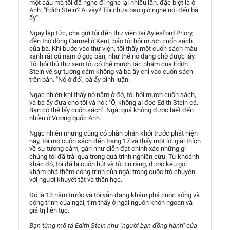
một câu mà tôi đã nghe đi nghe lại nhiều lần, đặc biệt là ở
Anh: "Edith Stein? Ai vậy? Tôi chưa bao giờ nghe nói đến bà
ấy".
Ngay lập tức, cha gửi tôi đến thư viện tại Aylesford Priory,
đền thờ dòng Carmel ở Kent, bảo tôi hỏi mượn cuốn sách
của bà. Khi bước vào thư viện, tôi thấy một cuốn sách màu
xanh rất cũ nằm ở góc bàn, như thể nó đang chờ được lấy.
Tôi hỏi thủ thư xem tôi có thể mượn tác phẩm của Edith
Stein về sự tương cảm không và bà ấy chỉ vào cuốn sách
trên bàn. "Nó ở đó", bà ấy bình luận.
Ngạc nhiên khi thấy nó nằm ở đó, tôi hỏi mượn cuốn sách,
và bà ấy đưa cho tôi và nói: "Ồ, không ai đọc Edith Stein cả.
Bạn có thể lấy cuốn sách". Ngài quả không được biết đến
nhiều ở Vương quốc Anh.
Ngạc nhiên nhưng cũng có phần phấn khởi trước phát hiện
này, tôi mở cuốn sách đến trang 17 và thấy một lời giải thích
về sự tương cảm, gần như diễn đạt chính xác những gì
chúng tôi đã trải qua trong quá trình nghiên cứu. Từ khoảnh
khắc đó, tôi đã bị cuốn hút và tôi tin rằng, được kêu gọi
khám phá thêm công trình của ngài trong cuộc trò chuyện
với người khuyết tật và thần học.
Đó là 13 năm trước và tôi vẫn đang khám phá cuộc sống và
công trình của ngài, tìm thấy ở ngài nguồn khôn ngoan và
giá trị liên tục.
Bạn từng mô tả Edith Stein như "người bạn đồng hành" của