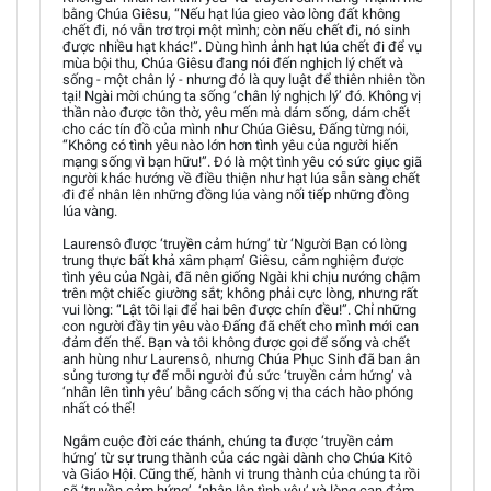
bằng Chúa Giêsu, “Nếu hạt lúa gieo vào lòng đất không
chết đi, nó vẫn trơ trọi một mình; còn nếu chết đi, nó sinh
được nhiều hạt khác!”. Dùng hình ảnh hạt lúa chết đi để vụ
mùa bội thu, Chúa Giêsu đang nói đến nghịch lý chết và
sống - một chân lý - nhưng đó là quy luật để thiên nhiên tồn
tại! Ngài mời chúng ta sống ‘chân lý nghịch lý’ đó. Không vị
thần nào được tôn thờ, yêu mến mà dám sống, dám chết
cho các tín đồ của mình như Chúa Giêsu, Đấng từng nói,
“Không có tình yêu nào lớn hơn tình yêu của người hiến
mạng sống vì bạn hữu!”. Đó là một tình yêu có sức giục giã
người khác hướng về điều thiện như hạt lúa sẵn sàng chết
đi để nhân lên những đồng lúa vàng nối tiếp những đồng
lúa vàng.
Laurensô được ‘truyền cảm hứng’ từ ‘Người Bạn có lòng
trung thực bất khả xâm phạm’ Giêsu, cảm nghiệm được
tình yêu của Ngài, đã nên giống Ngài khi chịu nướng chậm
trên một chiếc giường sắt; không phải cực lòng, nhưng rất
vui lòng: “Lật tôi lại để hai bên được chín đều!”. Chỉ những
con người đầy tin yêu vào Đấng đã chết cho mình mới can
đảm đến thế. Bạn và tôi không được gọi để sống và chết
anh hùng như Laurensô, nhưng Chúa Phục Sinh đã ban ân
sủng tương tự để mỗi người đủ sức ‘truyền cảm hứng’ và
‘nhân lên tình yêu’ bằng cách sống vị tha cách hào phóng
nhất có thể!
Ngắm cuộc đời các thánh, chúng ta được ‘truyền cảm
hứng’ từ sự trung thành của các ngài dành cho Chúa Kitô
và Giáo Hội. Cũng thế, hành vi trung thành của chúng ta rồi
sẽ ‘truyền cảm hứng’, ‘nhân lên tình yêu’ và lòng can đảm