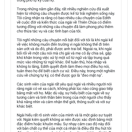
trong phổ tự kỷ của họ.
Trong những năm gần đây, rất nhiều nghiên cứu đã xuất
hiện từ những câu chuyện được kể từ trải nghiệm sống này.
Tôi cũng nhận ra rằng có bao nhiêu câu chuyện của Edith
về cuộc đời và kiến thức của ngài về Thiên Chúa có điểm
tương đồng với những câu chuyện đã làm phong phú thêm
cho thừa tác vụ và các tình bạn của tôi.
Tôi nghĩ những câu chuyện nổi bật đối với tôi là khi ngài kể
về việc không muốn đến trường vì ngài không thể đi trên
sàn ướt và do đó, phải được anh trai bế. Ngoài ra, khi ngài
bối rối về một câu nói mà chị gái và mẹ cô ấy chia sẻ, gặp
khó khăn trong việc xử lý một số từ ngữ và tập trung quá
mức vào những từ ngữ khác. Để tuân thủ, hòa nhập và
không lo lắng, Edith quyết định làm theo mọi điều họ nói,
tuân theo họ để biết cách cư xử. Điều này, trong một nghiên
cứu về chứng tự kỷ, có thể được gọi là "đeo mặt nạ".
Các sinh viên của ngài rất yêu quý ngài và nhiều người nói
rằng ngài có vẻ xa cách, không phải lúc nào cũng giao tiếp
bằng mắt với họ. Mặc dù vậy, sự hiểu biết của ngài về sự
tương cảm và tinh thần bên trong của một người cho thấy
khả năng nhìn và cảm nhận thế giới, thông suốt và với sự
khác biệt.
Ngài hiểu rất rõ sinh viên của mình và là một giáo sư tuyệt
vời. Ngài kiên quyết không ai nên được xác định bằng một
đặc điểm hoặc khuôn mẫu. Sự nhạy cảm cao độ này đối
với bản chất cụ thể của một cá nhân là điều đã thu hút tôi