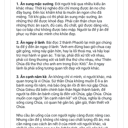
1. Ăn sung mặc sướng
. Đời người trải qua nhiều kiểu ăn
khác nhau: Thời kỳ nghèo đói chỉ mong được ăn no cho
đầy bụng. Đến lúc khấm khá là muốn ăn ngon cho đã
miệng. Tới khi giàu có thì phải ăn sung mặc sướng, ăn
những thứ để được khoẻ đẹp. Phải cẩn thận chọn lựa
những thức ăn sạch, đủ calo, đủ chất, giữ được dáng vóc,
tạo cơ bắp chứ không được béo mập. Người ta để ý ăn để
phục vụ thân xác mình cho khỏe đẹp.
2. Ăn ngay ở lành
. Bài đọc 2 thánh Phaolô lại mời gọi chúng
ta để ý đến ăn ngay ở lành: “Anh em đừng bao giờ chua cay
gắt gỏng, nóng nảy giận hờn, hay la lối thoá mạ, và hãy loại
trừ mọi hành vi gian ác. Trái lại, phải đối xử tốt với nhau,
phải có lòng thương xót và biết tha thứ cho nhau, như Thiên
Chúa đã tha thứ cho anh em trong Đức Kitô.” Ăn ở ngay
lành là phải sống tương quan tốt đẹp với người khác.
3. Ăn cạnh nằm kề
. Ăn không chỉ vì mình, vì người khác, mà
quan trọng là vì Chúa. Sứ thần Chúa không muốn Ê-li-a ăn
bánh xong rồi nằm, mà bảo ông ăn rồi đi lên núi gặp Chúa.
Chúa Giêsu đã biến chính bản thân Ngài thành bánh, để
người ta đến ăn bánh cũng là đến với Chúa, gặp Chúa. Chúa
muốn con người “ăn cạnh nằm kề” với Chúa, nghĩa là chung
sống cùng Chúa, có quan hệ gắn bó, gần gũi, thân thiết với
Chúa.
Nhu cầu ăn uống của con người ngày càng được nâng cao.
Nhưng cần để ý, không chỉ nâng cao chất lượng đồ ăn, mà
cần nâng cao cách ăn nết ở của mình với người khác, và