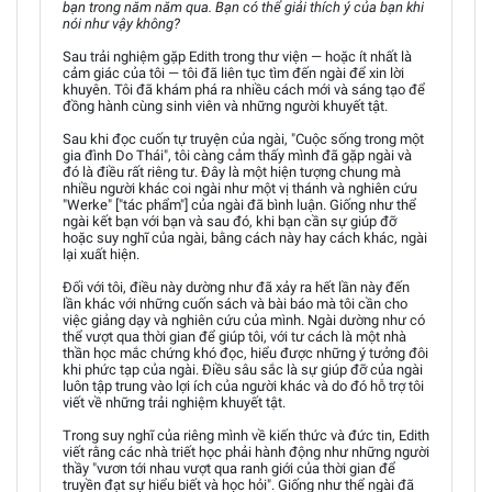
bạn trong năm năm qua. Bạn có thể giải thích ý của bạn khi
nói như vậy không?
Sau trải nghiệm gặp Edith trong thư viện — hoặc ít nhất là
cảm giác của tôi — tôi đã liên tục tìm đến ngài để xin lời
khuyên. Tôi đã khám phá ra nhiều cách mới và sáng tạo để
đồng hành cùng sinh viên và những người khuyết tật.
Sau khi đọc cuốn tự truyện của ngài, "Cuộc sống trong một
gia đình Do Thái", tôi càng cảm thấy mình đã gặp ngài và
đó là điều rất riêng tư. Đây là một hiện tượng chung mà
nhiều người khác coi ngài như một vị thánh và nghiên cứu
"Werke" ["tác phẩm"] của ngài đã bình luận. Giống như thể
ngài kết bạn với bạn và sau đó, khi bạn cần sự giúp đỡ
hoặc suy nghĩ của ngài, bằng cách này hay cách khác, ngài
lại xuất hiện.
Đối với tôi, điều này dường như đã xảy ra hết lần này đến
lần khác với những cuốn sách và bài báo mà tôi cần cho
việc giảng dạy và nghiên cứu của mình. Ngài dường như có
thể vượt qua thời gian để giúp tôi, với tư cách là một nhà
thần học mắc chứng khó đọc, hiểu được những ý tưởng đôi
khi phức tạp của ngài. Điều sâu sắc là sự giúp đỡ của ngài
luôn tập trung vào lợi ích của người khác và do đó hỗ trợ tôi
viết về những trải nghiệm khuyết tật.
Trong suy nghĩ của riêng mình về kiến thức và đức tin, Edith
viết rằng các nhà triết học phải hành động như những người
thầy "vươn tới nhau vượt qua ranh giới của thời gian để
truyền đạt sự hiểu biết và học hỏi". Giống như thể ngài đã