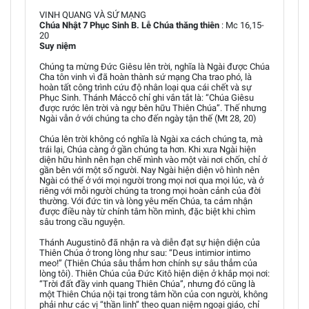
VINH QUANG VÀ SỨ MẠNG
Chúa Nhật 7 Phục Sinh B. Lễ Chúa thăng thiên
: Mc 16,15-
20
Suy niệm
Chúng ta mừng Đức Giêsu lên trời, nghĩa là Ngài được Chúa
Cha tôn vinh vì đã hoàn thành sứ mạng Cha trao phó, là
hoàn tất công trình cứu độ nhân loại qua cái chết và sự
Phục Sinh. Thánh Máccô chỉ ghi vắn tắt là: “Chúa Giêsu
được rước lên trời và ngự bên hữu Thiên Chúa”. Thế nhưng
Ngài vẫn ở với chúng ta cho đến ngày tận thế (Mt 28, 20)
Chúa lên trời không có nghĩa là Ngài xa cách chúng ta, mà
trái lại, Chúa càng ở gần chúng ta hơn. Khi xưa Ngài hiện
diện hữu hình nên hạn chế mình vào một vài nơi chốn, chỉ ở
gần bên với một số người. Nay Ngài hiện diện vô hình nên
Ngài có thể ở với mọi người trong mọi nơi qua mọi lúc, và ở
riêng với mỗi người chúng ta trong mọi hoàn cảnh của đời
thường. Với đức tin và lòng yêu mến Chúa, ta cảm nhận
được điều này từ chính tâm hồn mình, đặc biệt khi chìm
sâu trong cầu nguyện.
Thánh Augustinô đã nhận ra và diễn đạt sự hiện diện của
Thiên Chúa ở trong lòng như sau: “Deus intimior intimo
meo!” (Thiên Chúa sâu thẳm hơn chính sự sâu thẳm của
lòng tôi). Thiên Chúa của Đức Kitô hiện diện ở khắp mọi nơi:
“Trời đất đầy vinh quang Thiên Chúa”, nhưng đó cũng là
một Thiên Chúa nội tại trong tâm hồn của con người, không
phải như các vị “thần linh” theo quan niệm ngoại giáo, chỉ