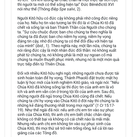
thì người ta mới có thể sống hiện tại” Đức Bênêđictô XVI
nói như thế (Thông điệp
Spe salvi
, 2).
Người Kitô hữu có đức cậy không phải nhờ công đức riêng
của họ. Nếu họ tin vào tương lai thì đó là vì Chúa Ki-tô đã
chết và sống lại và ban Thánh Thần của Người cho chúng
ta. “Sự cứu chuộc được ban cho chúng ta theo nghĩa là
chúng ta đã được ban cho niềm hy vọng, niềm hy vọng
đáng tin cậy, nhờ đó chúng ta có thể đối đầu với hiện tại
của mình” (
ibid.
, 1). Theo nghĩa này, một lần nữa, chúng ta
nói rằng đức cậy là một nhân đức đối thần: nó không xuất
phát từ chúng ta, nó không phải là một sự ngoan cố mà
chúng ta muốn thuyết phục mình, nhưng nó là một món quà
trực tiếp đến từ Thiên Chúa.
Đối với nhiều Kitô hữu nghi ngờ, những người chưa được tái
sinh hoàn toàn để hy vọng, Thánh Phaolô đặt trước mặt họ
luận lý học mới của kinh nghiệm Kitô giáo, và ngài nói: “Nếu
Chúa Kitô đã không sống lại thì đức tin của anh em là vô
ích và anh em vẫn còn ở trong tội lỗi của anh em. Sau đó,
những người đã ngủ trong Chúa Kitô cũng đã chết. Nếu
chúng ta chỉ hy vọng vào Chúa Kitô ở đời này thì chúng ta là
những kẻ đáng thương nhất trong mọi người” (
1 Cr
15:17-
19). Như thể ngài đã nói: nếu anh chị em tin vào sự phục
sinh của Chúa Kitô, thì anh chị em biết chắc chắn rằng
không có thất bại và không có cái chết nào là mãi mãi.
Nhưng nếu anh chị em không tin vào sự phục sinh của
Chúa Kitô, thì mọi thứ sẽ trở nên trống rỗng, kể cả lời rao
giảng của các Tông đồ.