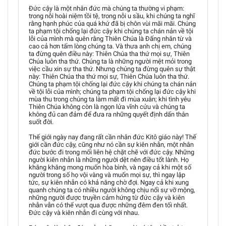
Đức cậy là một nhân đức mà chúng ta thường vi phạm:
trong nỗi hoài niệm tồi tệ, trong nỗi u sầu, khi chúng ta nghĩ
rằng hạnh phúc của quá khứ đã bị chôn vùi mãi mãi. Chúng
ta phạm tội chống lại đức cậy khi chúng ta chán nản về tội
lỗi của mình mà quên rằng Thiên Chúa là Đấng nhân từ và
cao cả hơn tấm lòng chúng ta. Và thưa anh chị em, chúng
ta đừng quên điều này: Thiên Chúa tha thứ mọi sự, Thiên
Chúa luôn tha thứ. Chúng ta là những người mệt mỏi trong
việc cầu xin sự tha thứ. Nhưng chúng ta đừng quên sự thật
này: Thiên Chúa tha thứ mọi sự, Thiên Chúa luôn tha thứ.
Chúng ta phạm tội chống lại đức cậy khi chúng ta chán nản
về tội lỗi của mình; chúng ta phạm tội chống lại đức cậy khi
mùa thu trong chúng ta làm mất đi mùa xuân; khi tình yêu
Thiên Chúa không còn là ngọn lửa vĩnh cửu và chúng ta
không đủ can đảm để đưa ra những quyết định dấn thân
suốt đời.
Thế giới ngày nay đang rất cần nhân đức Kitô giáo này! Thế
giới cần đức cậy, cũng như nó cần sự kiên nhẫn, một nhân
đức bước đi trong mối liên hệ chặt chẽ với đức cậy. Những
người kiên nhẫn là những người dệt nên điều tốt lành. Họ
khăng khăng mong muốn hòa bình, và ngay cả khi một số
người trong số họ vội vàng và muốn mọi sự, thì ngay lập
tức, sự kiên nhẫn có khả năng chờ đợi. Ngay cả khi xung
quanh chúng ta có nhiều người không chịu nổi sự vỡ mộng,
những người được truyền cảm hứng từ đức cậy và kiên
nhẫn vẫn có thể vượt qua được những đêm đen tối nhất.
Đức cậy và kiên nhẫn đi cùng với nhau.