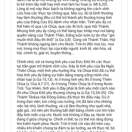
bị kẻ trộm lấy mất hay mối mọt làm hư hoại (x. Mt 6,20).
Lòng ái mộ này thúc bách ta không ngừng tìm cách vĩnh
cửu hóa các thực tại chóng qua. Mọi sự, dù là bình thường
hay tầm thường đều có thể trở thành phi thường trong tình
yêu của Đấng Cứu Độ dành cho nhân trần. Tình yêu ấy có
thể hiện rõ qua Lời Chúa, qua các Bí tích, qua Hội Thánh.
Nhưng tình yêu ấy cũng có thể bàng bạc khắp mọi nơi bằng
quyền năng của Thánh Thần, Đấng luôn luôn tự do như “gió
muốn thổi đâu thì thổi” (x.Ga 3,8). Cùng với Thánh Thần, Hội
Thánh không ngừng làm cho Nước Trời trị đến mọi lúc, mọi
nơi, trong mọi thực tại của kiếp người: kinh tế, văn hóa, xã
hội, chính trị, giải trí, truyền thông…
Chính nhờ, với và trong tình yêu của Đức Kitô thì các thực
tại trần gian trở thành vĩnh cửu. Đây là tình yêu của Ba Ngôi
Thiên Chúa, một tình yêu hướng tha. Và Chúa Kitô đã cụ thể
hóa tình yêu ấy bằng sự hiến dâng mạng sống mình cho
nhân loại (x.Ga 15,13). Ai ở trong tình yêu thì ở trong Thiên
Chúa (x.1Ga 4,7-21). Ai ở trong Thiên Chúa là ở trong Nước
Trời. Tuy nhiên, tình yêu ở đây phải là tình yêu một cách nào
đó như Chúa Kitô yêu thương chúng ta (x.Ga 13,34-35). Chị
Thánh Têrêxa Hài Đồng Giêsu đã thực thi điều này. Dù ở
trong đan viện, kín cổng cao tường, chị đã làm cho những
việc bé nhỏ, bình thường, và cả tầm thường như quét nhà,
giặt giũ…trở nên phi thường bất diệt bằng chính con tim tràn
đầy tình mến của chị. Nước trời không ở đâu xa. Nước trời
đang ở giữa chúng ta. Chính vì thế, ta có thể nói rằng đừng
tìm kiếm hạnh phúc Nước Trời ở một cõi nào đó trên cao,
nhiều khi khiến chúng ta đâm ra ảo tưởng, xa rời thực tế, bỏ