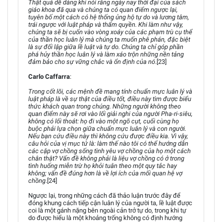
Thật quá dễ dàng khi nói rằng ngày nay thời đại của sách
giáo khoa đã qua và chúng ta có quan điểm ngược lại,
tuyên bố một cách có hệ thống ủng hộ tự do và lương tâm,
trái ngược với luật pháp và thẩm quyền. Khi làm như vậy,
chúng ta sẽ bị cuốn vào vòng xoáy của các phạm trù cụ thể
của thần học luân lý mà chúng ta muốn phê phán, đặc biệt
là sự đối lập giữa lề luật và tự do. Chúng ta chỉ góp phần
phá hủy thần học luân lý và làm xáo trộn những nền tảng
đảm bảo cho sự vững chắc và ổn định của nó
.[23]
Carlo Caffarra
:
Trong cốt lõi, các mệnh đề mang tính chuẩn mực luân lý và
luật pháp là về sự thật của điều tốt, điều này tìm được biểu
thức khách quan trong chúng. Những người không theo
quan điểm này sẽ rơi vào lối giải nghi của người Pha-ri-siêu,
không có lối thoát: họ đi vào một ngõ cụt, cuối cùng họ
buộc phải lựa chọn giữa chuẩn mực luân lý và con người.
Nếu bạn cứu điều này thì không cứu được điều kia. Vì vậy,
câu hỏi của vị mục tử là: làm thế nào tôi có thể hướng dẫn
các cặp vợ chồng sống tình yêu vợ chồng của họ một cách
chân thật? Vấn đề không phải là liệu vợ chồng có ở trong
tình huống miễn trừ họ khỏi tuân theo một quy tắc hay
không; vấn đề đúng hơn là về lợi ích của mối quan hệ vợ
chồng
.[24]
Ngược lại, trong những cách đã thảo luận trước đây để
đóng khung cách tiếp cận luân lý của người ta, lề luật được
coi là một gánh nặng bên ngoài cản trở tự do, trong khi tự
do được hiểu là một khoảng trống không có định hướng