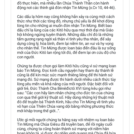
đồ thực hiện, mà nhiều lần Chúa Thánh Thần còn hành
động nơi các thính giả đón nhận Tin Mừng (x.Cv 10, 44-46).
Các dấu lạ hôm nay cũng không hẳn xảy ra cùng một cách
thức như thời các tông đồ, nhưng chủ yếu là để khơi động
lòng tin cho những ai muốn đón nhận Tin Mừng. Biết bao
dấu chỉ lạ lùng của các Kitô hữu qua mọi thời đại mà Giáo
hội không ngừng tuyên thánh. Những dấu chỉ đó là những
tấm gương rạng ngời xả thân vì tình yêu tha nhân, để xây
dựng công lý, hòa bình, đem lại niềm tin, an vui và hy vọng
cho nhân thế. Tin Mừng được loan báo đến đâu là sự sống
mới của Đức Kitô lan rộng tới đó, để đem lại ơn cứu độ cho
con người.
Chúng ta được chọn gọi làm Kitô hữu cũng vì sứ mạng loan
báo Tin Mừng. Đọc kinh cầu nguyện hay tham dự thánh lễ
cũng là để kín múc sức mạnh thiêng liêng để thi hành sứ
mạng đó. Sứ mạng được thi hành dưới nhiều cách thức tùy
lòng yêu mến và khả năng của mỗi người. Đặc biệt đối với
giới trẻ, Đức Thánh Cha Bênêđictô XVI từng kêu gọi như
sau: “Các con hãy làm nhân chứng cho đức tin của chúng
con qua thế giới kỹ thuật số. Hãy dùng những kỹ thuật mới
đó để truyền bá Thánh Kinh, hầu cho Tin Mừng về tình yêu
vô hạn của Thiên Chúa vang dội bằng những phương thức
mới khắp trong thế giới...”.
Ước gì mỗi người chúng ta hăng say với nhiệm vụ loan báo
Tin Mừng mà Chúa Giêsu đã truyền ban, để rồi ngày cuối
cùng, chúng ta cũng hoàn thành sứ mạng với niềm hân
hoan khôn tả, vì được dự phần vinh quang mà Chúa đã hứa