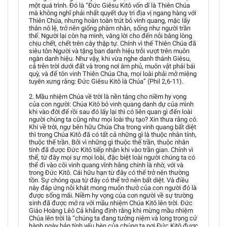
một quá trình. Đó là “Đức Giêsu Kitô vốn dĩ là Thiên Chúa
mà không nghĩ phải nhất quyết duy trì địa vị ngang hàng với
Thiên Chúa, nhưng hoàn toàn trút bỏ vinh quang, mặc lấy
thân nô lệ, trở nên giống phàm nhân, sống như người trần
thế. Người lại còn hạ mình, vâng lời cho đến nỗi bằng lòng
chịu chết, chết trên cây thập tự. Chính vì thế Thiên Chúa đã
siêu tôn Người và tặng ban danh hiệu trỗi vượt trên muôn
ngàn danh hiệu. Như vậy, khi vừa nghe danh thánh Giêsu,
cả trên trời dưới đất và trong nơi âm phủ, muôn vật phải bái
quỳ, và để tôn vinh Thiên Chúa Cha, mọi loài phải mở miệng
tuyên xưng rằng: Đức Giêsu Kitô là Chúa” (Phil 2,6-11).
2. Mầu nhiệm Chúa về trời là nền tảng cho niềm hy vọng
của con người: Chúa Kitô bỏ vinh quang danh dự của mình
khi vào đời để rồi sau đó lấy lại thì có liên quan gì đến loài
người chúng ta cũng như mọi loài thụ tạo? Xin thưa rằng có.
Khi về trời, ngự bên hữu Chúa Cha trong vinh quang bất diệt
thì trong Chúa Kitô đã có tất cả những gì là thuộc nhân tính,
thuộc thế trần. Bởi vì những gì thuộc thế trần, thuộc nhân
tính đã được Đức Kitô tiếp nhận khi vào trần gian. Chính vì
thế, từ đây mọi sự mọi loài, đặc biệt loài người chúng ta có
thể đi vào cõi vinh quang vĩnh hằng chính là nhờ, với và
trong Đức Kitô. Cái hữu hạn từ đây có thể trở nên thường
tồn. Sự chóng qua từ đây có thể trở nên bất diệt. Và điều
này đáp ứng nỗi khát mong muôn thưở của con người đó là
được sống mãi. Niềm hy vọng của con người về sự trường
sinh đã được mở ra với mầu nhiệm Chúa Kitô lên trời. Đức
Giáo Hoàng Lêô Cả khẳng định rằng khi mừng mầu nhiệm
Chúa lên trời là “chúng ta đang tưởng niệm và long trọng cử
hành ngày bản tính yếu hèn của chúng ta nơi Đức Kitô được