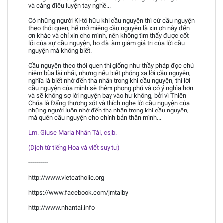
và càng điêu luyện tay nghề...
Có những người Ki-tô hữu khi cầu nguyện thì cứ cầu nguyện
theo thói quen, hể mở miệng cầu nguyện là xin ơn này đến
ơn khác và chỉ xin cho mình, nên không tìm thấy được cốt
lõi của sự cầu nguyện, họ đã làm giảm giá trị của lời cầu
nguyện mà không biết.
Cầu nguyện theo thói quen thì giống như thầy pháp đọc chú
niệm bùa lãi nhãi, nhưng nếu biết phóng xa lời cầu nguyện,
nghĩa là biết nhớ đến tha nhân trong khi cầu nguyện, thì lời
cầu nguyện của mình sẽ thêm phong phú và có ý nghĩa hơn
và sẽ không sợ lời nguyện bay vào hư không, bởi vì Thiên
Chúa là Đấng thương xót và thích nghe lời cầu nguyện của
những người luôn nhớ đến tha nhân trong khi cầu nguyện,
mà quên cầu nguyện cho chính bản thân mình...
Lm. Giuse Maria Nhân Tài, csjb.
(Dịch từ tiếng Hoa và viết suy tư)
----------
http://www.vietcatholic.org
https://www.facebook.com/jmtaiby
http://www.nhantai.info