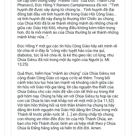
đề cập đến thông điệp “Fratelli Tutti” của Đức Thánh Cha
Phanxicô, Đức Hồng Y Raniero Cantalamessa đã nói : “Tình
huynh đệ được xây dựng từ chúng ta... Tình huynh đệ đại
đồng bắt đầu với tình huynh đệ trong Giáo Hội Công Giáo...
và tình huynh đệ này đang bị thương tổn! Chiếc áo chùng
của Chúa Kitô đã bị xé thành những mảnh do những chia rẽ
giữa các Giáo Hội Kitô, nhưng điều không kém trầm trọng
hơn, đó là mỗi mảnh áo của Chúa thường bị xé thành những
mảnh khác nữa...”.
Đức Hồng Y mời gọi các tín hữu Công Giáo hãy xét mình về
tội chia rẽ vì đây là “công việc tuyệt hảo của ma quỉ,
diabolos, tức là kẻ chia rẽ, là kẻ thù gieo rắc cỏ lùng, như
Chúa Giêsu đã nói trong một dụ ngôn của Người (x. Mt
13,25).
Quả thực, hiểm họa “mảnh áo chùng” của Chúa Giêsu nơi
cộng đoàn Công Giáo có nguy cơ bị xé thêm. Trong bối
cảnh trào lưu tục hóa lan mạnh và khoảng cách giữa các
tín hữu với Giáo Hội gia tăng, lời cầu nguyện tha thiết của
Chúa Giêsu cho các môn đệ vẫn còn rất thời sự trong thế
giới hôm nay. Chúng ta hãy xin với Chúa Giêsu tụ họp lại các
con cái Chúa bị tản mát khắp nơi về một mối (x.Ga 11,52).
Với tâm hồn thống hối và tinh thần khiêm hạ chúng ta hãy
dâng lên kinh nguyện mà Giáo Hội dâng lên Chúa trong mỗi
Thánh lễ trước phần rước lễ : [...] xin đừng chấp tội chúng
con nhưng xin nhìn đến đức tin của Hội Thánh Chúa, xin
ban cho Hội Thánh được bình an và hiệp nhất theo ý Chúa.
Chúa là Đấng hằng sống và hiển trị đời đời. Amen.