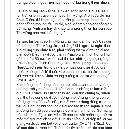
trú ngụ ở bên ngoài, nơi này hoặc nơi kia trong thiên nhiên.
Bài Tin Mừng liên kết hai sự kiện song song: Chúa Giêsu
lên trời và lệnh truyền loan báo Tin Mừng. Vì ơn cứu độ mà
Chúa Giêsu đã thực hiện trên trần gian mang tính phổ quát,
dành tất cả mọi người. Do đó, Ngài đã trao cho các tông đồ
sứ mạng: “Anh em hãy đi khắp tứ phương thiên hạ loan báo
Tin Mừng cho mọi loài thụ tạo”.
Tại sao lại loan báo Tin Mừng cho mọi loài thụ tạo? Cây cối
có thể nghe Tin Mừng được chăng? Khi người ta nghe theo
Tin Mừng của Chúa Kitô, phải chăng tất cả vũ trụ sẽ được
biến đổi? Điều này được thánh Phaolô giải thích trong Thư
gửi tín hữu Rôma: “Muôn loài thọ tạo những ngong ngóng
đợi chờ ngày Thiên Chúa mặc khải vinh quang của con cái
Người… với niềm trông cậy là có ngày cũng sẽ được giải
thoát, không phải lệ thuộc vào cảnh hư nát, mà được cùng
với con cái Thiên Chúa chung hưởng tự do và vinh quang“
(Rm 8,19-21).
Khi chúng ta sử dụng các thụ tạo một cách sai trái, không
phù hợp với ý muốn của Thiên Chúa, là chúng ta làm điều
dữ. Khi sứ điệp Tin Mừng thay đổi con tim chúng ta, muôn
loài thụ tạo cũng sẽ được hưởng nhờ. Chúng không còn bị
sử dụng cho điều xấu nữa, mà được sử dụng đúng mục
tiêu của chúng như chúng đã được tạo thành: nghĩa là một
phương tiện để yêu thương và đem lại hạnh phúc. Sứ mạng
của các môn đệ là làm việc để cho có một nhân loại mới và
một thế giới mới chào đời. Đức tin chính là lời đáp trả lời rao
giảng và được liên kết với phép rửa tội (Cv 2,41; 8,12…). Còn
về các dấu lạ trong Hội Thánh lúc ấy, không chỉ do các tông