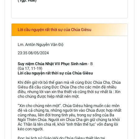
(Tgp. Huế)
Lời cầu nguyện rất thời sự của Chúa Giêsu
Lm. Antôn Nguyễn Văn Độ
23:35 08/05/2024
Suy niệm Chúa Nhật VII Phục Sinh năm
- B
(Ga 17, 11-19)
Lời cầu nguyện rất thời sự của Chúa Giêsu
Khi đến giờ rời bỏ thế gian mà về cùng Đức Chúa Cha, Chúa
Giêsu đã cầu cùng Đức Chúa Cha cho các môn đệ nhiều
điều, nhưng lời van xin tha thiết và cũng thời sự nhất là : Xin
cho chúng được hiệp nhất nên một.
“Xin cho chúng nên một”. Chúa Giêsu hằng muốn các môn
đệ và cả chúng ta, những người tin vào Chúa được hợp nhất
cùng nhau, liên đới trong tình yêu, trong sự sống của Ba
Ngôi Thiên Chúa. Người xin Chúa Cha gìn giữ chúng ta khỏi
Ác Thần là tên chia rẽ, khỏi ‘tinh thần thế tục’ vốn đang lôi
kéo con người.
Đọc lại lịch sử Giáo Hội do Chúa Giêsu thiết lập tại