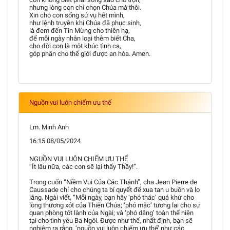
nhưng lòng con chỉ chọn Chúa mà thôi.
Xin cho con sống sứ vụ hết mình,
như lệnh truyền khi Chúa đã phục sinh,
là đem đến Tin Mừng cho thiên hạ,
để mỗi ngày nhân loại thêm biết Cha,
cho đời con là một khúc tình ca,
góp phần cho thế giới được an hòa. Amen.
Nguồn vui luôn chiếm ưu thế
Lm. Minh Anh
16:15 08/05/2024
NGUỒN VUI LUÔN CHIẾM ƯU THẾ
“Ít lâu nữa, các con sẽ lại thấy Thầy!”.
Trong cuốn “Niềm Vui Của Các Thánh”, cha Jean Pierre de
Caussade chỉ cho chúng ta bí quyết để xua tan u buồn và lo
lắng. Ngài viết, “Mỗi ngày, bạn hãy ‘phó thác’ quá khứ cho
lòng thương xót của Thiên Chúa; ‘phó mặc’ tương lai cho sự
quan phòng tốt lành của Ngài; và ‘phó dâng’ toàn thể hiện
tại cho tình yêu Ba Ngôi. Được như thế, nhất định, bạn sẽ
nghiệm ra rằng, ‘nguồn vui luôn chiếm ưu thế’ như các