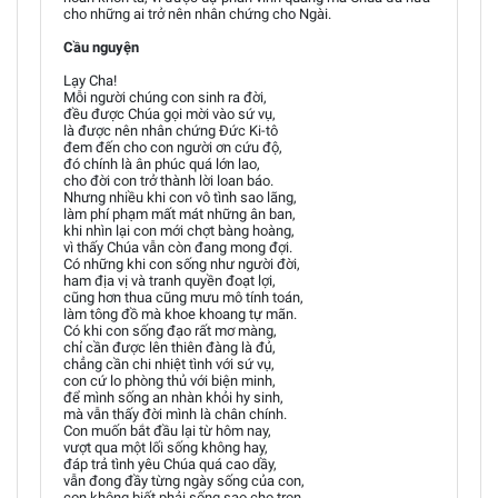
cho những ai trở nên nhân chứng cho Ngài.
Cầu nguyện
Lạy Cha!
Mỗi người chúng con sinh ra đời,
đều được Chúa gọi mời vào sứ vụ,
là được nên nhân chứng Đức Ki-tô
đem đến cho con người ơn cứu độ,
đó chính là ân phúc quá lớn lao,
cho đời con trở thành lời loan báo.
Nhưng nhiều khi con vô tình sao lãng,
làm phí phạm mất mát những ân ban,
khi nhìn lại con mới chợt bàng hoàng,
vì thấy Chúa vẫn còn đang mong đợi.
Có những khi con sống như người đời,
ham địa vị và tranh quyền đoạt lợi,
cũng hơn thua cũng mưu mô tính toán,
làm tông đồ mà khoe khoang tự mãn.
Có khi con sống đạo rất mơ màng,
chỉ cần được lên thiên đàng là đủ,
chẳng cần chi nhiệt tình với sứ vụ,
con cứ lo phòng thủ với biện minh,
để mình sống an nhàn khỏi hy sinh,
mà vẫn thấy đời mình là chân chính.
Con muốn bắt đầu lại từ hôm nay,
vượt qua một lối sống không hay,
đáp trả tình yêu Chúa quá cao dầy,
vẫn đong đầy từng ngày sống của con,
con không biết phải sống sao cho trọn,