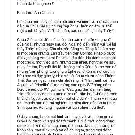
thánh đã trải nghiệm!”.
Kính thưa Anh Chị em,
Lời Chúa hôm nay nói đến nỗi buồn và niềm vui nơi các môn
đệ của Chúa Giêsu; nhưng ‘nguồn vui luôn chiếm ưu thế’
một cách tất yếu. Vì “Ít lâu nữa, các con sẽ lại thấy Thầy!”.
Chúa Giêsu nói đến nỗi buồn của các môn đệ vì sự ra đi
của Ngài; nhưng ngay sau đó, Ngài nói đến niềm vui “sẽ lại
thấy Thầy” của họ. Câu chuyện Công Vụ Tông Đồ hôm nay
là một bằng chứng. Lần đầu tiên đến Côrintô, Phaolô được
đôi vợ chồng Aquila và Priscilla tiếp đón. Họ dành cho ngài
một chỗ ở, một việc làm. Nhưng còn nhiều hơn thế! Về sau,
qua các thư, Phaolô tiết lộ - không chỉ ở Côrintô - họ còn có
những ‘căn phòng’ tương tự ở Êphêsô, ở Rôma, nơi các tín
hữu học và dạy giáo lý, chia sẻ Lời Chúa và cử hành Thánh
Thể. Bạn sẽ ngạc nhiên khi nhớ rằng, lễ “Hai thánh dệt lều
Aquilla và Priscilla” được mừng vào ngày 8/7 hàng năm!
Đức Bênêđictô XVI gọi họ là “Các giáo dân đã hiến tặng
“đất tốt” cho việc phát triển đức tin”. Nhờ họ, “Chúa đã mặc
khải ơn Người cứu độ trước mặt chư dân” - Thánh Vịnh đáp
ca. Phaolô hẳn đã trải nghiệm sự hiện diện của Chúa Phục
Sinh qua họ. Rõ ràng, ‘nguồn vui luôn chiếm ưu thế!’.
Ở đây, chúng ta có một hình ảnh tuyệt vời về những gì mà
Giáo Hội được kêu gọi để trở thành. Đó là một ‘cộng đồng
các kẻ tin’ vốn sẵn sàng nâng đỡ nhau, đặc biệt những lúc
khó khăn; một sứ vụ mà tất cả chúng ta, trong mọi đấng
bậc cùng chia sẻ, dù là nam hay nữ, trẻ hay già, độc thân