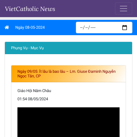
VietCatholic News
Ngày 08-05-2024
Phụng Vụ - Mục Vụ
Ngày 09/05: Ít lâu là bao lâu – Lm. Giuse Đaminh Nguyễn
Ngọc Tân, CP
Giáo Hội Năm Châu
01:54 08/05/2024