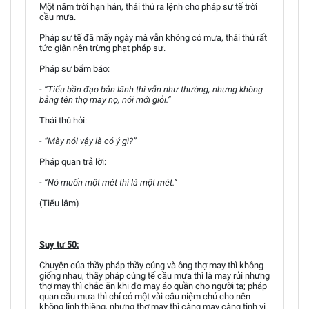
Một năm trời hạn hán, thái thú ra lệnh cho pháp sư tế trời
cầu mưa.
Pháp sư tế đã mấy ngày mà vẫn không có mưa, thái thú rất
tức giận nên trừng phạt pháp sư.
Pháp sư bẩm báo:
- “Tiểu bần đạo bản lãnh thì vẫn như thường, nhưng không
bằng tên thợ may nọ, nói mới giỏi.”
Thái thú hỏi:
- “Mày nói vậy là có ý gì?”
Pháp quan trả lời:
- “Nó muốn một mét thì là một mét.”
(Tiếu lâm)
Suy tư 50:
Chuyện của thầy pháp thầy cúng và ông thợ may thì không
giống nhau, thầy pháp cúng tế cầu mưa thì là may rủi nhưng
thợ may thì chắc ăn khi đo may áo quần cho người ta; pháp
quan cầu mưa thì chỉ có một vài câu niệm chú cho nên
không linh thiêng, nhưng thợ may thì càng may càng tinh vi