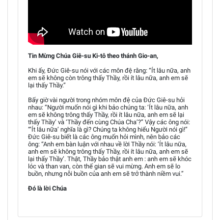
Tin Mừng Chúa Giê-su Ki-tô theo thánh Gio-an,
Khi ấy, Đức Giê-su nói với các môn đệ rằng: “Ít lâu nữa, anh
em sẽ không còn trông thấy Thầy, rồi ít lâu nữa, anh em sẽ
lại thấy Thầy.”
Bấy giờ vài người trong nhóm môn đệ của Đức Giê-su hỏi
nhau: “Người muốn nói gì khi bảo chúng ta: ‘Ít lâu nữa, anh
em sẽ không trông thấy Thầy, rồi ít lâu nữa, anh em sẽ lại
thấy Thầy’ và ‘Thầy đến cùng Chúa Cha’?” Vậy các ông nói:
“’Ít lâu nữa’ nghĩa là gì? Chúng ta không hiểu Người nói gì!”
Đức Giê-su biết là các ông muốn hỏi mình, nên bảo các
ông: “Anh em bàn luận với nhau về lời Thầy nói: ‘Ít lâu nữa,
anh em sẽ không trông thấy Thầy, rồi ít lâu nữa, anh em sẽ
lại thấy Thầy’. Thật, Thầy bảo thật anh em : anh em sẽ khóc
lóc và than van, còn thế gian sẽ vui mừng. Anh em sẽ lo
buồn, nhưng nỗi buồn của anh em sẽ trở thành niềm vui.”
Đó là lời Chúa