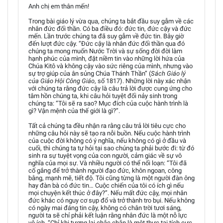
Anh chị em thân mến!
Trong bài giáo lý vừa qua, chúng ta bắt đầu suy gẫm về các
nhân đức đối thần. Có ba điều đó: đức tin, đức cậy và đức
mến. Lần trước chúng ta đã suy gẫm về đức tin. Bây giờ
đến lượt đức cậy. “Đức cậy là nhân đức đối thần qua đó
chúng ta mong muốn Nước Trời và sự sống đời đời làm
hạnh phúc của mình, đặt niềm tin vào những lời hứa của
Chúa Kitô và không cậy vào sức riêng của mình, nhưng vào
sự trợ giúp của ân sủng Chúa Thánh Thần” (
Sách Giáo lý
của Giáo Hội Công Giáo
, số 1817). Những lời này xác nhận
với chúng ta rằng đức cậy là câu trả lời được cung ứng cho
tâm hồn chúng ta, khi câu hỏi tuyệt đối nảy sinh trong
chúng ta: “Tôi sẽ ra sao? Mục đích của cuộc hành trình là
gì? Vận mệnh của thế giới là gì?”.
Tất cả chúng ta đều nhận ra rằng câu trả lời tiêu cực cho
những câu hỏi này sẽ tạo ra nỗi buồn. Nếu cuộc hành trình
của cuộc đời không có ý nghĩa, nếu không có gì ở đầu và
cuối, thì chúng ta tự hỏi tại sao chúng ta phải bước đi: từ đó
sinh ra sự tuyệt vọng của con người, cảm giác về sự vô
nghĩa của mọi sự. Và nhiều người có thể nổi loạn: “Tôi đã
cố gắng để trở thành người đạo đức, khôn ngoan, công
bằng, mạnh mẽ, tiết độ. Tôi cũng từng là một người đàn ông
hay đàn bà có đức tin… Cuộc chiến của tôi có ích gì nếu
mọi chuyện kết thúc ở đây?”. Nếu mất đức cậy, mọi nhân
đức khác có nguy cơ sụp đổ và trở thành tro bụi. Nếu không
có ngày mai đáng tin cậy, không có chân trời tươi sáng,
người ta sẽ chỉ phải kết luận rằng nhân đức là một nỗ lực
vô ích. “Chỉ khi tương lai chắc chắn là một thực tại tích cực