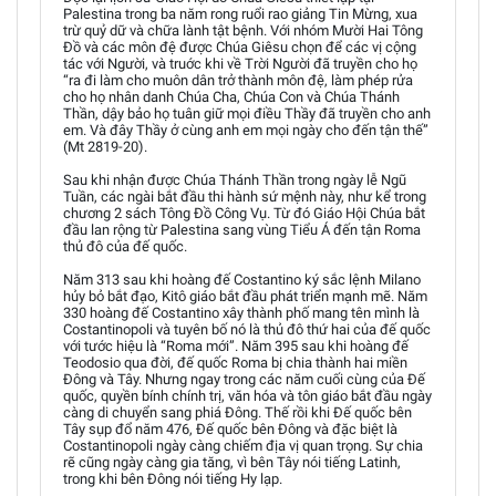
Palestina trong ba năm rong ruổi rao giảng Tin Mừng, xua
trừ quỷ dữ và chữa lành tật bệnh. Với nhóm Mười Hai Tông
Đồ và các môn đệ được Chúa Giêsu chọn để các vị cộng
tác với Người, và truớc khi về Trời Người đã truyền cho họ
“ra đi làm cho muôn dân trở thành môn đệ, làm phép rửa
cho họ nhân danh Chúa Cha, Chúa Con và Chúa Thánh
Thần, dậy bảo họ tuân giữ mọi điều Thầy đã truyền cho anh
em. Và đây Thầy ở cùng anh em mọi ngày cho đến tận thế”
(Mt 2819-20).
Sau khi nhận được Chúa Thánh Thần trong ngày lễ Ngũ
Tuần, các ngài bắt đầu thi hành sứ mệnh này, như kể trong
chương 2 sách Tông Đồ Công Vụ. Từ đó Giáo Hội Chúa bắt
đầu lan rộng từ Palestina sang vùng Tiểu Á đến tận Roma
thủ đô của đế quốc.
Năm 313 sau khi hoàng đế Costantino ký sắc lệnh Milano
hủy bỏ bắt đạo, Kitô giáo bắt đầu phát triển mạnh mẽ. Năm
330 hoàng đế Costantino xây thành phố mang tên mình là
Costantinopoli và tuyên bố nó là thủ đô thứ hai của đế quốc
với tước hiệu là “Roma mới”. Năm 395 sau khi hoàng đế
Teodosio qua đời, đế quốc Roma bị chia thành hai miền
Đông và Tây. Nhưng ngay trong các năm cuối cùng của Đế
quốc, quyền bính chính trị, văn hóa và tôn giáo bắt đầu ngày
càng di chuyển sang phiá Đông. Thế rồi khi Đế quốc bên
Tây sụp đổ năm 476, Đế quốc bên Đông và đặc biệt là
Costantinopoli ngày càng chiếm địa vị quan trọng. Sự chia
rẽ cũng ngày càng gia tăng, vì bên Tây nói tiếng Latinh,
trong khi bên Đông nói tiếng Hy lạp.