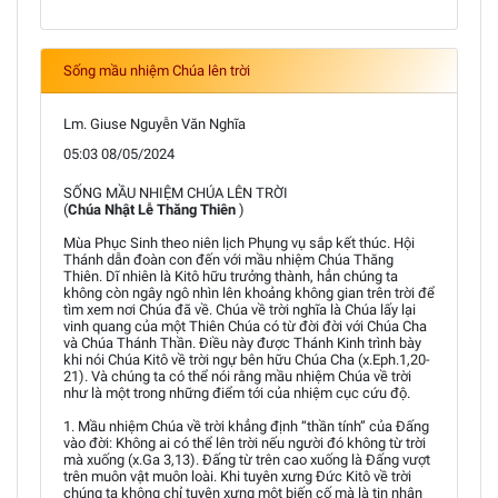
Sống mầu nhiệm Chúa lên trời
Lm. Giuse Nguyễn Văn Nghĩa
05:03 08/05/2024
SỐNG MẦU NHIỆM CHÚA LÊN TRỜI
(
Chúa Nhật Lễ Thăng Thiên
)
Mùa Phục Sinh theo niên lịch Phụng vụ sắp kết thúc. Hội
Thánh dẫn đoàn con đến với mầu nhiệm Chúa Thăng
Thiên. Dĩ nhiên là Kitô hữu trưởng thành, hẳn chúng ta
không còn ngây ngô nhìn lên khoảng không gian trên trời để
tìm xem nơi Chúa đã về. Chúa về trời nghĩa là Chúa lấy lại
vinh quang của một Thiên Chúa có từ đời đời với Chúa Cha
và Chúa Thánh Thần. Điều này được Thánh Kinh trình bày
khi nói Chúa Kitô về trời ngự bên hữu Chúa Cha (x.Eph.1,20-
21). Và chúng ta có thể nói rằng mầu nhiệm Chúa về trời
như là một trong những điểm tới của nhiệm cục cứu độ.
1. Mầu nhiệm Chúa về trời khẳng định “thần tính” của Đấng
vào đời: Không ai có thể lên trời nếu người đó không từ trời
mà xuống (x.Ga 3,13). Đấng từ trên cao xuống là Đấng vượt
trên muôn vật muôn loài. Khi tuyên xưng Đức Kitô về trời
chúng ta không chỉ tuyên xưng một biến cố mà là tin nhận