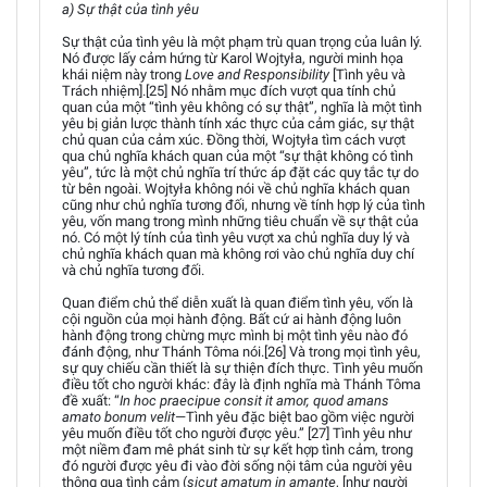
a) Sự thật của tình yêu
Sự thật của tình yêu là một phạm trù quan trọng của luân lý.
Nó được lấy cảm hứng từ Karol Wojtyła, người minh họa
khái niệm này trong
Love and Responsibility
[Tình yêu và
Trách nhiệm].[25] Nó nhằm mục đích vượt qua tính chủ
quan của một “tình yêu không có sự thật”, nghĩa là một tình
yêu bị giản lược thành tính xác thực của cảm giác, sự thật
chủ quan của cảm xúc. Đồng thời, Wojtyła tìm cách vượt
qua chủ nghĩa khách quan của một “sự thật không có tình
yêu”, tức là một chủ nghĩa trí thức áp đặt các quy tắc tự do
từ bên ngoài. Wojtyła không nói về chủ nghĩa khách quan
cũng như chủ nghĩa tương đối, nhưng về tính hợp lý của tình
yêu, vốn mang trong mình những tiêu chuẩn về sự thật của
nó. Có một lý tính của tình yêu vượt xa chủ nghĩa duy lý và
chủ nghĩa khách quan mà không rơi vào chủ nghĩa duy chí
và chủ nghĩa tương đối.
Quan điểm chủ thể diễn xuất là quan điểm tình yêu, vốn là
cội nguồn của mọi hành động. Bất cứ ai hành động luôn
hành động trong chừng mực mình bị một tình yêu nào đó
đánh động, như Thánh Tôma nói.[26] Và trong mọi tình yêu,
sự quy chiếu cần thiết là sự thiện đích thực. Tình yêu muốn
điều tốt cho người khác: đây là định nghĩa mà Thánh Tôma
đề xuất: “
In hoc praecipue consit it amor, quod amans
amato bonum velit
—Tình yêu đặc biệt bao gồm việc người
yêu muốn điều tốt cho người được yêu.” [27] Tình yêu như
một niềm đam mê phát sinh từ sự kết hợp tình cảm, trong
đó người được yêu đi vào đời sống nội tâm của người yêu
thông qua tình cảm (
sicut amatum in amante
, [như người