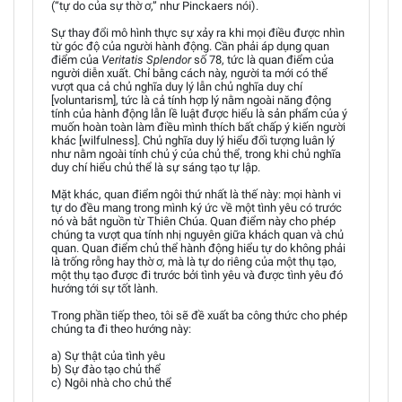
(“tự do của sự thờ ơ,” như Pinckaers nói).
Sự thay đổi mô hình thực sự xảy ra khi mọi điều được nhìn
từ góc độ của người hành động. Cần phải áp dụng quan
điểm của
Veritatis Splendor
số 78, tức là quan điểm của
người diễn xuất. Chỉ bằng cách này, người ta mới có thể
vượt qua cả chủ nghĩa duy lý lẫn chủ nghĩa duy chí
[voluntarism], tức là cả tính hợp lý nằm ngoài năng động
tính của hành động lẫn lề luật được hiểu là sản phẩm của ý
muốn hoàn toàn làm điều mình thích bất chấp ý kiến người
khác [wilfulness]. Chủ nghĩa duy lý hiểu đối tượng luân lý
như nằm ngoài tính chủ ý của chủ thể, trong khi chủ nghĩa
duy chí hiểu chủ thể là sự sáng tạo tự lập.
Mặt khác, quan điểm ngôi thứ nhất là thế này: mọi hành vi
tự do đều mang trong mình ký ức về một tình yêu có trước
nó và bắt nguồn từ Thiên Chúa. Quan điểm này cho phép
chúng ta vượt qua tính nhị nguyên giữa khách quan và chủ
quan. Quan điểm chủ thể hành động hiểu tự do không phải
là trống rỗng hay thờ ơ, mà là tự do riêng của một thụ tạo,
một thụ tạo được đi trước bởi tình yêu và được tình yêu đó
hướng tới sự tốt lành.
Trong phần tiếp theo, tôi sẽ đề xuất ba công thức cho phép
chúng ta đi theo hướng này:
a) Sự thật của tình yêu
b) Sự đào tạo chủ thể
c) Ngôi nhà cho chủ thể