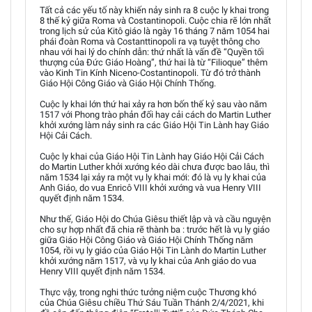
Tất cả các yếu tố này khiến nảy sinh ra 8 cuộc ly khai trong
8 thế kỷ giữa Roma và Costantinopoli. Cuộc chia rẽ lớn nhất
trong lịch sử của Kitô giáo là ngày 16 tháng 7 năm 1054 hai
phái đoàn Roma và Costanttinopoli ra vạ tuyệt thông cho
nhau với hai lý do chính dẫn: thứ nhất là vấn đề “Quyền tối
thượng của Đức Giáo Hoàng”, thứ hai là từ “Filioque” thêm
vào Kinh Tin Kính Niceno-Costantinopoli. Từ đó trở thành
Giáo Hội Công Giáo và Giáo Hội Chính Thống.
Cuộc ly khai lớn thứ hai xảy ra hơn bốn thế kỷ sau vào năm
1517 với Phong trào phản đối hay cải cách do Martin Luther
khởi xướng làm nảy sinh ra các Giáo Hội Tin Lành hay Giáo
Hội Cải Cách.
Cuộc ly khai của Giáo Hội Tin Lành hay Giáo Hội Cải Cách
do Martin Luther khởi xướng kéo dài chưa được bao lâu, thì
năm 1534 lại xảy ra một vụ ly khai mới: đó là vụ ly khai của
Anh Giáo, do vua Enricô VIII khởi xướng và vua Henry VIII
quyết định năm 1534.
Như thế, Giáo Hội do Chúa Giêsu thiết lập và và cầu nguyện
cho sự hợp nhất đã chia rẽ thành ba : trước hết là vụ ly giáo
giữa Giáo Hội Công Giáo và Giáo Hội Chính Thống năm
1054, rồi vụ ly giáo của Giáo Hội Tin Lành do Martin Luther
khởi xướng năm 1517, và vụ ly khai của Anh giáo do vua
Henry VIII quyết định năm 1534.
Thực vậy, trong nghi thức tưởng niệm cuộc Thương khó
của Chúa Giêsu chiều Thứ Sáu Tuần Thánh 2/4/2021, khi