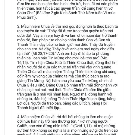
đưa lên cao hơn các đạo binh trên trời, hơn tất cả các phẩm
thiên thần, hơn tất cả các quyền thần, để cùng hiển trị với
Chúa Cha” (Bài đọc 2 giờ Kinh Sách Thứ Năm tuần VI mùa
Phục Sinh).
3. Mầu nhiệm Chúa về trời mời gọi, đúng hơn là thúc bách ta
rao truyền tin vui: “Thầy đã được trao toàn quyền trên trời
dưới đất. Vậy anh em hãy đi và làm cho muôn dân trở thành
môn đệ, làm phép rửa cho họ nhân danh Cha và Con và
Thánh Thần, dạy bảo họ tuân giữ mọi điều Thầy đã truyền
cho anh em. Và đây, Thầy ở với anh em mọi ngày cho đến
tận thế” (Mt 28,17-20).” Anh em hãy đi khắp tứ phương
thiên hạ, loan báo Tin Mừng cho mọi loài thọ tạo” (Mc
16,15). Tin nhận Chúa Kitô là Thiên Chúa thật, đồng thời tin
nhận Người đã đưa các thực tại trần thế vào vinh quang
Thiên Chúa với mầu nhiệm Thăng Thiên thì không chỉ củng
cố niềm hy vọng của chúng ta mà còn thúc bách ta rao
giảng Tin Mừng. Nội hàm chủ yếu của Tin Mừng chính là
Chúa Giêsu Kitô, Đấng Cứu Độ nhân trần mãi đồng hành với
nhân loại mọi nơi, mọi thời. Thiên Chúa đã cắm lều giữa
trần gian là ở mãi với nhân loại. Người mãi đồng hành với
chúng ta, đặc biệt bằng Thánh Thần Người ban tặng, bằng
Lời của Người đã trao ban, bằng các Bí tích, bằng Hội
Thánh Người đã thiết lập…
4. Mầu nhiệm Chúa về trời đòi hỏi chúng ta làm cho cuộc
đời hữu hạn này trở nên thường tồn. “Hỡi những người
Galilê, sao còn đứng nhìn trời?…” (Cvtđ 1,11). Ái mộ những
sự trên trời không có nghĩa là ái mộ những sự gì đó trên cao
xanh mà là ái mộ những sự vĩnh hằng, những sự không thể