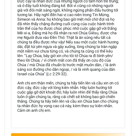
Đức cậy là nhân đức của những người có tâm hồn trẻ trung;
và ở đây tuổi không đáng kể. Bởi vì cũng có những người
già với đôi mắt sáng ngời, không ngừng phấn đấu hướng tới
tương lai. Hãy nghĩ đến hai vị cao niên trong Tin Mừng,
Simeon và Anna: họ không bao giờ mệt mỏi chờ đợi và họ
đã nhìn thấy chặng đường cuối cùng của cuộc hành trình
trần thế của họ được chúc phúc nhờ cuộc gặp gỡ với Đấng
Mê-xi-a, Đấng mà họ đã nhận ra nơi Chúa Giêsu, được cha
mẹ Người đưa vào Đền Thờ. Thật là ân sủng nếu tất cả
chúng ta đều được như vậy! Nếu sau một cuộc hành hương
dài, đặt túi yên ngựa và gậy xuống, lòng chúng ta tràn ngập
một niềm vui chưa từng có, và chúng ta cũng có thể kêu
lên: “Lạy Chúa, bây giờ xin cho tôi tớ Chúa ra đi bình yên/
theo lời Chúa; / vì chính mắt con đã thấy ơn cứu độ của
Chúa / mà Chúa đã chuẩn bị trước mặt muôn dân, / là ánh
sáng soi đường cho dân ngoại, / và là vinh quang của dân
Israel của Chúa" (
Lc
2:29-32).
Anh chị em thân mến, chúng ta hãy tiến lên và cầu xin ơn có
đức cậy, đức cậy với lòng kiên nhẫn. Hãy luôn hướng tới
cuộc gặp gỡ dứt khoát đó; hãy luôn nhìn để thấy rằng Chúa
luôn ở gần chúng ta, rằng cái chết sẽ không bao giờ chiến
thắng. Chúng ta hãy tiến lên và cầu xin Chúa ban cho chúng
ta nhân đức hy vọng cao cả này, kèm theo sự kiên nhẫn.
Cảm ơn anh chị em.