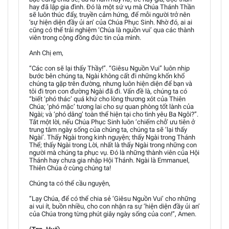
hay đã lập gia đình. Đó là một sứ vụ mà Chúa Thánh Thần
sẽ luôn thúc đẩy, truyền cảm hứng, để mỗi người trở nên
‘sự hiện diện đầy ủi an’ của Chúa Phục Sinh. Nhờ đó, ai ai
cũng có thể trải nghiệm ‘Chúa là nguồn vui’ qua các thành
viên trong cộng đồng đức tin của mình.
Anh Chị em,
“Các con sẽ lại thấy Thầy!”. “Giêsu Nguồn Vui” luôn nhịp
bước bên chúng ta, Ngài không cất đi những khốn khổ
chúng ta gặp trên đường, nhưng luôn hiện diện để bạn và
tôi đi trọn con đường Ngài đã đi. Vấn đề là, chúng ta có
“biết ‘phó thác’ quá khứ cho lòng thương xót của Thiên
Chúa; ‘phó mặc’ tương lai cho sự quan phòng tốt lành của
Ngài; và ‘phó dâng’ toàn thể hiện tại cho tình yêu Ba Ngôi?”.
Tắt một lời, nếu Chúa Phục Sinh luôn ‘chiếm chỗ’ ưu tiên ở
trung tâm ngày sống của chúng ta, chúng ta sẽ ‘lại thấy
Ngài’. Thấy Ngài trong kinh nguyện; thấy Ngài trong Thánh
Thể; thấy Ngài trong Lời, nhất là thấy Ngài trong những con
người mà chúng ta phục vụ. Đó là những thành viên của Hội
Thánh hay chưa gia nhập Hội Thánh. Ngài là Emmanuel,
Thiên Chúa ở cùng chúng ta!
Chúng ta có thể cầu nguyện,
“Lạy Chúa, để có thể chia sẻ ‘Giêsu Nguồn Vui’ cho những
ai vui ít, buồn nhiều, cho con nhận ra sự ‘hiện diện đầy ủi an’
của Chúa trong từng phút giây ngày sống của con!”, Amen.