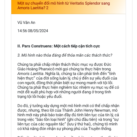
Một sự chuyển đổi mô hình từ Veritatis Splendor sang
Amoris Laetitia? 2
Vũ Văn An
14:56 08/05/2024
II. Pars Construens: Một cách tiếp cận tích cực
3. Mô hình nào thỏa đáng để thỏa mãn các thách thức?
Chúng ta phải chấp nhận thách thức mục vụ được Đức
Giáo Hoàng Phanxicô mời gọi chúng ta thực hiện trong
Amoris Laetitia
. Nghĩa là, chúng ta cần phải tính đến “tính
hiện thực” của đời sống luân lý, chú ý đến sự yếu đuối của
con người, đồng thời phân biệt sự mong manh với tội lỗi.
Chúng ta phải thực hiện nghiêm túc nhiệm vụ mục vụ để có
một đề xuất phù hợp với những người đang ở trong tình
trạng tội lỗi hoặc yếu đuối.
Do đó, ý tưởng xây dựng một mô hình mới có thể chấp nhận
được, nhưng, theo lời của Thánh John Henry Newman, mô
hình mới này phải bảo toàn đầy đủ tính liên tục của tín lý, cả
trong việc “bảo tồn loại hình” (ghi chú đầu tiên) và trong “sự
liên tục của các nguyên tắc” (lưu ý thứ hai), chứng tỏ mình
có khả năng đón nhận sự phong phú của Truyền thống.