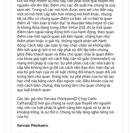
Đối với một nhiệm vụ như vậy, cần phải vượt qua thuyết nhị
nguyên vốn lên đặc điểm cho các đề xuất mà chúng ta vừa
xem xét. Trong số các mô hình được xem xét cho đến nay,
một số mô hình cấp tiến hơn những mô hình khác, nhưng
tất cả đều có chung quan điểm cơ bản, về cơ bản là quan
điểm về “nền luân lý hiện đại” bị Alasdair MacIntyre tố cáo
là không thỏa đáng trong
After Virtue
[20]: đó là một quan
điểm nằm ngoài năng động tính của hành động, theo quan
điểm của một người quan sát bên ngoài, chẳng hạn như
thẩm phán hoặc vị giải tội, những người phán xét hành
động. Cách tiếp cận luân lý này chắc chắn sẽ không dẫn
đến kết quả gì, bởi vì nó vấp phải sự đối lập biện chứng
giữa điều khách quan và điều chủ quan. Đây là quan điểm
của khoa giải nghi với cách tiếp cận tối giản (minimalist) và
mang tính pháp lý của nó. Sự phê phán của các nhà luân lý
cấp tiến không làm gì để cải cách nền đạo đức hiện đại và
xóa bỏ giới hạn của nó về luật chống đối khách quan đối với
lương tâm chủ quan. Đúng hơn, sự phê phán của họ tái tạo
hạn chế này bằng cách đảo ngược các điều khoản của nó
một cách biện chứng, đẩy lương tâm chủ quan chống lại
quy luật khách quan.
Các tác giả như Servais Pinckaers[21] hay Carlo
Caffarra[22] mời gọi chúng ta vượt qua thuyết nhị nguyên
này, vốn coi luật pháp là gánh nặng bên ngoài và tự do là
khoảng trống, là sự thờ ơ. Chúng ta hãy lắng nghe tiếng nói
của họ.
Servais Pinckaers
: