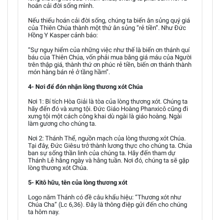
hoán cải đời sống mình.
Nếu thiếu hoán cải đời sống, chúng ta biến ân sủng quý giá
của Thiên Chúa thành một thứ ân sủng “rẻ tiền”. Như Đức
Hồng Y Kasper cảnh báo:
“Sự nguy hiểm của những việc như thế là biến ơn thánh quí
báu của Thiên Chúa, vốn phải mua bằng giá máu của Người
trên thập giá, thành thứ ơn phúc rẻ tiền, biến ơn thánh thành
món hàng bán rẻ ở tầng hầm”.
4- Nơi để đón nhận lòng thương xót Chúa
Nơi 1: Bí tích Hòa Giải là tòa của lòng thương xót. Chúng ta
hãy đến đó và xưng tội. Đức Giáo Hoàng Phanxicô cũng đi
xưng tội một cách công khai dù ngài là giáo hoàng. Ngài
làm gương cho chúng ta.
Nơi 2: Thánh Thể, nguồn mạch của lòng thương xót Chúa.
Tại đây, Đức Giêsu trở thành lương thực cho chúng ta. Chúa
ban sự sống thần linh của chúng ta. Hãy đến tham dự
Thánh Lễ hằng ngày và hằng tuần. Nơi đó, chúng ta sẽ gặp
lòng thương xót Chúa.
5- Kitô hữu, tên của lòng thương xót
Logo năm Thánh có đề câu khẩu hiệu: “Thương xót như
Chúa Cha” (Lc 6,36). Đây là thông điệp gửi đến cho chúng
ta hôm nay.