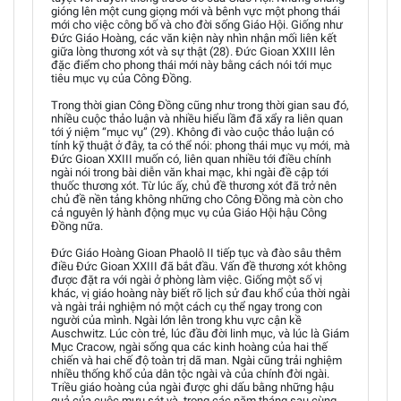
gióng lên một cung giọng mới và bênh vực một phong thái
mới cho việc công bố và cho đời sống Giáo Hội. Giống như
Đức Giáo Hoàng, các văn kiện này nhìn nhận mối liên kết
giữa lòng thương xót và sự thật (28). Đức Gioan XXIII lên
đặc điểm cho phong thái mới này bằng cách nói tới mục
tiêu mục vụ của Công Đồng.
Trong thời gian Công Đồng cũng như trong thời gian sau đó,
nhiều cuộc thảo luận và nhiều hiểu lầm đã xẩy ra liên quan
tới ý niệm “mục vụ” (29). Không đi vào cuộc thảo luận có
tính kỹ thuật ở đây, ta có thể nói: phong thái mục vụ mới, mà
Đức Gioan XXIII muốn có, liên quan nhiều tới điều chính
ngài nói trong bài diễn văn khai mạc, khi ngài đề cập tới
thuốc thương xót. Từ lúc ấy, chủ đề thương xót đã trở nên
chủ đề nền tảng không những cho Công Đồng mà còn cho
cả nguyên lý hành động mục vụ của Giáo Hội hậu Công
Đồng nữa.
Đức Giáo Hoàng Gioan Phaolô II tiếp tục và đào sâu thêm
điều Đức Gioan XXIII đã bắt đầu. Vấn đề thương xót không
được đặt ra với ngài ở phòng làm việc. Giống một số vị
khác, vị giáo hoàng này biết rõ lịch sử đau khổ của thời ngài
và ngài trải nghiệm nó một cách cụ thể ngay trong con
người của mình. Ngài lớn lên trong khu vực cận kề
Auschwitz. Lúc còn trẻ, lúc đầu đời linh mục, và lúc là Giám
Mục Cracow, ngài sống qua các kinh hoàng của hai thế
chiến và hai chế độ toàn trị dã man. Ngài cũng trải nghiệm
nhiều thống khổ của dân tộc ngài và của chính đời ngài.
Triều giáo hoàng của ngài được ghi dấu bằng những hậu
quả của cuộc mưu sát và, trong các năm tháng sau cùng,