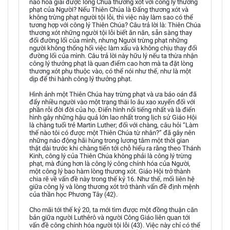
nào hòa giải được lòng Chúa thương xót với công lý thưởng
phạt của Người? Nếu Thiên Chúa là Đấng thương xót và
không trừng phạt người tội lỗi, thì việc này làm sao có thể
tương hợp với công lý Thiên Chúa? Câu trả lời là: Thiên Chúa
thương xót những người tội lỗi biết ăn năn, sẵn sàng thay
đổi đường lối của mình, nhưng Người trừng phạt những
người không thống hối việc làm xấu và không chịu thay đổi
đường lối của mình. Câu trả lời này hữu lý nếu ta thừa nhận
công lý thưởng phạt là quan điểm cao hơn mà ta đặt lòng
thương xót phụ thuộc vào, có thể nói như thế, như là một
dịp để thi hành công lý thưởng phạt.
Hình ảnh một Thiên Chúa hay trừng phạt và ưa báo oán đã
đẩy nhiều người vào một trạng thái lo âu xao xuyến đối với
phần rỗi đời đời của họ. Điển hình nổi tiếng nhất và là điển
hình gây những hậu quả lớn lao nhất trong lịch sử Giáo Hội
là chàng tuổi trẻ Martin Luther; đối với chàng, câu hỏi “Làm
thế nào tôi có được một Thiên Chúa từ nhân?” đã gây nên
những náo động hãi hùng trong lương tâm một thời gian
thật dài trước khi chàng tiến tới chỗ hiểu ra rằng theo Thánh
Kinh, công lý của Thiên Chúa không phải là công lý trừng
phạt, mà đúng hơn là công lý công chính hóa của Người,
một công lý bao hàm lòng thương xót. Giáo Hội trở thành
chia rẽ về vấn đề này trong thế kỷ 16. Như thế, mối liên hệ
giữa công lý và lòng thương xót trở thành vấn đề định mệnh
của thần học Phương Tây (42).
Cho mãi tới thế kỷ 20, ta mới tìm được một đồng thuận căn
bản giữa người Luthêrô và người Công Giáo liên quan tới
vấn đề công chính hóa người tội lỗi (43). Việc này chỉ có thể