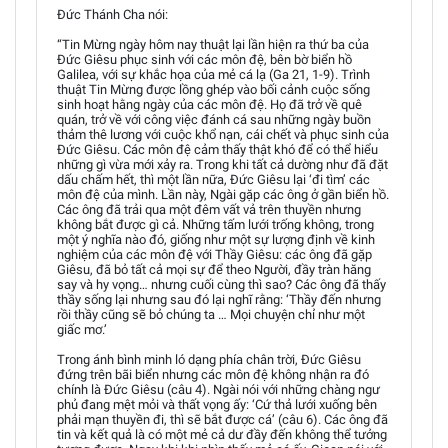
Đức Thánh Cha nói:
“Tin Mừng ngày hôm nay thuật lại lần hiện ra thứ ba của
Đức Giêsu phục sinh với các môn đệ, bên bờ biển hồ
Galilea, với sự khắc họa của mẻ cá lạ (Ga 21, 1-9). Trình
thuật Tin Mừng được lồng ghép vào bối cảnh cuộc sống
sinh hoạt hằng ngày của các môn đệ. Họ đã trở về quê
quán, trở về với công việc đánh cá sau những ngày buồn
thảm thê lương với cuộc khổ nạn, cái chết và phục sinh của
Đức Giêsu. Các môn đệ cảm thấy thật khó để có thể hiểu
những gì vừa mới xảy ra. Trong khi tất cả dường như đã đặt
dấu chấm hết, thì một lần nữa, Đức Giêsu lại ‘đi tìm’ các
môn đệ của mình. Lần này, Ngài gặp các ông ở gần biển hồ.
Các ông đã trải qua một đêm vất vả trên thuyền nhưng
không bắt được gì cả. Những tấm lưới trống không, trong
một ý nghĩa nào đó, giống như một sự lượng định về kinh
nghiệm của các môn đệ với Thầy Giêsu: các ông đã gặp
Giêsu, đã bỏ tất cả mọi sự để theo Người, đầy tràn hăng
say và hy vọng… nhưng cuối cùng thì sao? Các ông đã thấy
thầy sống lại nhưng sau đó lại nghĩ rằng: ‘Thầy đến nhưng
rồi thầy cũng sẽ bỏ chúng ta … Mọi chuyện chỉ như một
giấc mơ.’
Trong ánh bình minh ló dạng phía chân trời, Đức Giêsu
đứng trên bãi biển nhưng các môn đệ không nhận ra đó
chính là Đức Giêsu (câu 4). Ngài nói với những chàng ngư
phủ đang mệt mỏi và thất vọng ấy: ‘Cứ thả lưới xuống bên
phải mạn thuyền đi, thì sẽ bắt được cá’ (câu 6). Các ông đã
tin và kết quả là có một mẻ cả dư đầy đến không thể tưởng