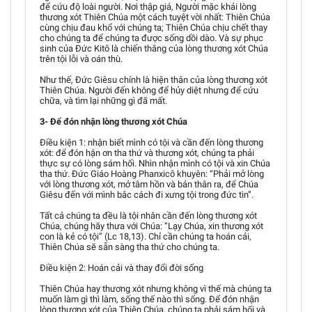
để cứu độ loài người. Nơi thập giá, Người mặc khải lòng
thương xót Thiên Chúa một cách tuyệt vời nhất: Thiên Chúa
cùng chịu đau khổ với chúng ta; Thiên Chúa chịu chết thay
cho chúng ta để chúng ta được sống dồi dào. Và sự phục
sinh của Đức Kitô là chiến thắng của lòng thương xót Chúa
trên tội lỗi và oán thù.
Như thế, Đức Giêsu chính là hiện thân của lòng thương xót
Thiên Chúa. Người đến không để hủy diệt nhưng để cứu
chữa, và tìm lại những gì đã mất.
3- Để đón nhận lòng thương xót Chúa
Điều kiện 1: nhận biết mình có tội và cần đến lòng thương
xót: để đón hận ơn tha thứ và thương xót, chúng ta phải
thực sự có lòng sám hối. Nhìn nhận mình có tội và xin Chúa
tha thứ. Đức Giáo Hoàng Phanxicô khuyên: “Phải mở lòng
với lòng thương xót, mở tâm hồn và bản thân ra, để Chúa
Giêsu đến với mình bắc cách đi xưng tội trong đức tin”.
Tất cả chúng ta đều là tội nhân cần đến lòng thương xót
Chúa, chúng hãy thưa với Chúa: “Lạy Chúa, xin thương xót
con là kẻ có tội” (Lc 18,13). Chỉ cần chúng ta hoán cải,
Thiên Chúa sẽ sẵn sàng tha thứ cho chúng ta.
Điều kiện 2: Hoán cải và thay đổi đời sống
Thiên Chúa hay thương xót nhưng không vì thế mà chúng ta
muốn làm gì thì làm, sống thế nào thì sống. Để đón nhận
lòng thương xót của Thiên Chúa, chúng ta phải sám hối và