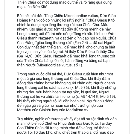
Thiên Chúa có một dung mạo cụ thể và rõ ràng qua dung
mạo của Đức Kitô.
Bởi thế, bắt đầu Tông Chiếu Misericordiae vultus, Đức Giáo
Hoàng Phanxicô có những lời rất ý nghĩa: “Chúa Giêsu Kitô
chính là dung mạo lòng thương xót của Chúa Cha. Mầu
nhiệm Kitô giáo được tóm tắt đầy đủ trong mệnh đề này.
Lòng thương xót đã trở nên sống động và hữu hình nơi Ðức
Giêsu thành Nazareth, và đạt đến đỉnh cao nơi Người. Chúa
Cha, Đấng “giàu lòng thương xót” (Eph 2,4) … đã sai Người
Con duy nhất đến thế gian… để mạc khải cho chúng ta biết
trọn vẹn tình yêu của Người. Ai thấy Đức Giêsu là thấy Cha
(Ga 14,9). Đức Giêsu Nazarét đã mạc khải lòng thương xót
của Thiên Chúa bằng lời nói, hành động và bằng cả bạn
thân Người (Misericordiae vultus, số 1).
Trong suốt cuộc đời tại thế, Đức Giêsu xuất hiện như một
một sứ giả của lòng thương xót Chúa Cha: khi thấy đám
đông dân chúng bơ vơ không người chăn dắt, Người chạnh
lòng thương xót họ cách sâu xa (x. Mt 9,36); khi thấy những
những đau yếu bệnh hoạn tật nguyền, bị quỷ ám, Người
thương xót họ và chữa lành cho họ (x. Mt 14,14 tt; Mc 5,19);
khi thấy những người tội lỗi cần hoán cải, Người chủ động
đến gặp gỡ và giúp họ hoán cải như trường hợp của
Matthêu của Giakêu hay của Mađalêna v.v...
Tuy nhiên, nghĩa cử thương xót ấy đạt tới sự tột đỉnh và viên
mãn nơi biến cố Chết và Phục Sinh của Đức Kitô. Tại đây,
Con Thiên Chúa đã tự hạ mình cho đến cùng, trở thành
người Tôi Tớ đau khổ, chịu chết trên thập giá, đổ máu đào