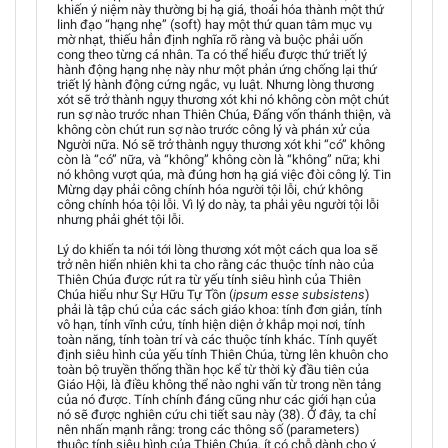
khiến ý niệm này thường bị hạ giá, thoái hóa thành một thứ
linh đạo “hạng nhẹ” (soft) hay một thứ quan tâm mục vụ
mờ nhạt, thiếu hẳn định nghĩa rõ ràng và buộc phải uốn
cong theo từng cá nhân. Ta có thể hiểu được thứ triết lý
hành động hạng nhẹ này như một phản ứng chống lại thứ
triết lý hành động cứng ngắc, vụ luật. Nhưng lòng thương
xót sẽ trở thành ngụy thương xót khi nó không còn một chút
run sợ nào trước nhan Thiên Chúa, Đấng vốn thánh thiện, và
không còn chút run sợ nào trước công lý và phán xử của
Người nữa. Nó sẽ trở thành ngụy thương xót khi “có” không
còn là “có” nữa, và “không” không còn là “không” nữa; khi
nó không vượt qúa, mà đúng hơn hạ giá việc đòi công lý. Tin
Mừng dạy phải công chính hóa người tội lỗi, chứ không
công chính hóa tội lỗi. Vì lý do này, ta phải yêu người tội lỗi
nhưng phải ghét tội lỗi.
Lý do khiến ta nói tới lòng thương xót một cách qua loa sẽ
trở nên hiển nhiên khi ta cho rằng các thuộc tính nào của
Thiên Chúa được rút ra từ yếu tính siêu hình của Thiên
Chúa hiểu như Sự Hữu Tự Tồn (
ipsum esse subsistens
)
phải là tập chú của các sách giáo khoa: tính đơn giản, tính
vô hạn, tính vĩnh cửu, tính hiện diện ở khắp mọi nơi, tính
toàn năng, tính toàn trí và các thuộc tính khác. Tính quyết
định siêu hình của yếu tính Thiên Chúa, từng lên khuôn cho
toàn bộ truyền thống thần học kể từ thời kỳ đầu tiên của
Giáo Hội, là điều không thể nào nghi vấn từ trong nền tảng
của nó được. Tính chính đáng cũng như các giới hạn của
nó sẽ được nghiên cứu chi tiết sau này (38). Ở đây, ta chỉ
nên nhấn mạnh rằng: trong các thông số (parameters)
thuộc tính siêu hình của Thiên Chúa, ít có chỗ dành cho ý