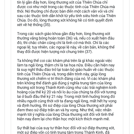
tín lý gần đây hơn, lòng thương xót của Thiên Chúa chỉ
được coi như một trong các thuộc tính của Thiên Chúa mà
thôi. Nó thường chỉ được bàn đến một cách vắn vỏi và chỉ
sau các thuộc tính dẫn khởi từ yếu tính siêu hình của Thiên
Chúa. Do đó, lòng thương xót không hề có tính quyết định
xét về hệ thống (35).
Trong các sách giáo khoa gần đây hơn, lòng thương xót
thường vắng bóng hoàn toàn (36) và, nếu có xuất hiện đâu
đó, thì chắc chắn cũng chỉ là tình cờ mà thôi. Chỉ là các
ngoại lệ; tuy nhiên, các ngoại lệ này, về căn bản, không thể
thay đổi được hiện tượng nói chung trên (37).
Ta không thể coi các khám phá trên là gì khác ngoài việc
làm ta ngã lòng, thậm chí là tai họa nữa. Điều cần hiện nay
là suy nghĩ thấu đáo trở lại toàn bộ giáo huấn về các thuộc
tính của Thiên Chúa và, trong diễn trình này, giúp lòng
thương xót chiếm vị trí thích đáng của nó. Vì các khám phá
trên không thể đánh giá đúng ý nghĩa trung tâm của lòng
thương xót trong Thánh Kinh cũng như các trải nghiệm kinh
hoàng của thế kỷ 20 và nỗi lo âu của chúng ta đối với tương
lai ở buổi đầu thế kỷ 21 này. Trong một tình huống trong đó
nhiều người cùng thời với ta đang ngã lòng, mất hết hy vọng
và định hướng, thì sứ điệp của lòng Chúa thương xót phải
đem theo sứ điệp trấn an và hy vọng. Như thế, việc nhấn
mạnh tới ý nghĩa của lòng Chúa thương xót đối với tình thế
hiện nay đem lại cho thần học một kích thích mạnh mẽ.
Sự thất bại của suy tư thần học đối với sứ điệp thương xót,
một sứ điệp vốn có tính trung tâm trong Thánh Kinh, đã