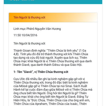
Tên Người là thương xót
Linh mục Phêrô Nguyễn Văn Hương
11:50 10/04/2016
Tên Người là thương xót
Thánh Gioan định nghĩa: “Thiên Chúa là tình yêu” (1 Ga
4,8). Tình yêu đó đã trở thành thương xót khi Thiên Chúa
tạo dựng và cứu độ loài người. Xuyên qua lịch sự, Thiên
Chúa mạc khải Người là vị Thiên Chúa thương xót qua danh
thánh Giavê, qua danh thánh Giêsu và qua Giáo Hội.
1- Tên “Giavê”, vị Thiên Chúa thương xót
Cựu Ước đã nhiều lần ghi lại kinh nghiệm gặp gỡ với vị
Thiên Chúa thương xót, trong đó đặc biệt là kinh nghiệm
của Môisê gặp gỡ vị Thiên Chúa tại núi Sinai. Sách Xuất
Hành kể lại cuộc đàm đạo giữa Môisê với vị Thiên Chúa mà
ông chưa biết tên Người. Ông hỏi tên Người là gì? Thiên
Chúa mạc khải cho ông biết tên Người là Giavê, Đấng Tự
Hiện Hữu, là “Đức Chúa, Thiên Chúa của cha ông anh em,
Thiên Chúa của Apraham, Thiên Chúa của Isaác, Thiên