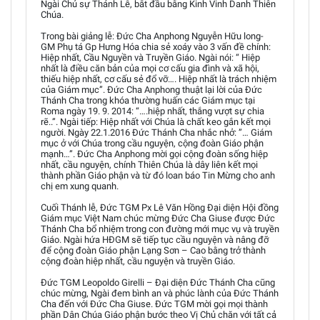
Ngài Chủ sự Thánh Lễ, bắt đầu bằng Kinh Vinh Danh Thiên
Chúa.
Trong bài giảng lễ: Đức Cha Anphong Nguyễn Hữu long-
GM Phụ tá Gp Hưng Hóa chia sẻ xoáy vào 3 vấn đề chính:
Hiệp nhất, Cầu Nguyền và Truyền Giáo. Ngài nói: “ Hiệp
nhất là điều căn bản của mọi cơ cấu gia đình và xã hội,
thiếu hiệp nhất, cơ cấu sẻ đổ vỡ…. Hiệp nhất là trách nhiệm
của Giám mục”. Đức Cha Anphong thuật lại lời của Đức
Thánh Cha trong khóa thường huấn các Giám mục tại
Roma ngày 19. 9. 2014: “….hiệp nhất, thắng vượt sự chia
rẽ..”. Ngài tiếp: Hiệp nhất với Chúa là chất keo gắn kết mọi
người. Ngày 22.1.2016 Đức Thánh Cha nhắc nhở: ”… Giám
mục ở với Chúa trong cầu nguyện, cộng đoàn Giáo phận
mạnh…”. Đức Cha Anphong mời gọi cộng đoàn sống hiệp
nhất, cầu nguyện, chính Thiên Chúa là dây liên kết mọi
thành phần Giáo phận và từ đó loan báo Tin Mừng cho anh
chị em xung quanh.
Cuối Thánh lễ, Đức TGM Px Lê Văn Hồng Đại diện Hội đồng
Giám mục Việt Nam chúc mừng Đức Cha Giuse được Đức
Thánh Cha bổ nhiệm trong con đường mới mục vụ và truyền
Giáo. Ngài hứa HĐGM sẽ tiếp tục cầu nguyện và nâng đỡ
để cộng đoàn Giáo phận Lạng Sơn – Cao bằng trở thành
cộng đoàn hiệp nhất, cầu nguyện và truyền Giáo.
Đức TGM Leopoldo Girelli – Đại diện Đức Thánh Cha cũng
chúc mừng, Ngài đem bình an và phúc lành của Đức Thánh
Cha đến với Đức Cha Giuse. Đức TGM mời gọi mọi thành
phần Dân Chúa Giáo phận bước theo Vị Chủ chăn với tất cả