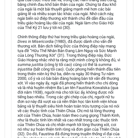
bằng chính đau khổ bản thân của ngài. Chứng tá đau khổ
của ngài là một bài thuyết giảng mạnh mẽ hơn các bài
giảng lễ và nhiều soạn tác khác của ngài. Nhờ cách này,
ngài biến sứ điệp thương xót thành chủ đề dẫn đầu của
triều giáo hoàng lâu dài của ngài. Ngài làm cho Giáo Hội
của Thế Kỷ 21 lưu ý tới nó (30).
Chính thông điệp thứ hai trong triều giáo hoàng của ngài,
Dives in Misericordia
(1980), đã được dành cho vấn đề
thương xót. Bản dịch tiếng Đức của thông điệp này mang
tựa đề “Hữu Thể Nhân Bản Đang Lâm Nguy và Sức Mạnh
của Lòng Thương Xót” (31). Trong thông điệp này, Đức
Giáo Hoàng nhắc nhở ta rằng một mình công lý không đủ, vì
summa justitia
(công lý tối cao) cũng có thể là
summa
injustitia
(bất công tối cao). Cuộc phong hiển thánh đầu tiên
trong thiên niên kỷ thứ ba, diễn ra ngày 30 tháng Tư năm
2000, cố ý và có bài bản đàng hoàng bàn tới vấn đề thương
xót. Vì vào ngày ấy, ngài đã phong hiển thánh cho chị dòng
và là nhà huyền nhiệm Ba Lan tên Faustina Kowalska (qua
đời năm 1938), người mà cho tới lúc ấy, không được nổi
tiếng bao nhiêu. Trong các ghi chép của chị, người nữ tu
đơn sơ này đã vượt xa cả nền thần học tân kinh viện khoa
bảng và lý thuyết siêu hình hoàn toàn trừu tượng của nó nói
về các thuộc tính của Thiên Chúa. Chị mô tả lòng thương
xót của Thiên Chúa, hoàn toàn theo cung giọng Thánh Kinh,
như là thuộc tính lớn nhất và cao nhất trong các thuộc tính
của Thiên Chúa và chị nhấn mạnh tới lòng thương xót, coi
nó như sự hoàn thiện tinh ròng và đơn giản của Thiên Chúa
(32). Do đó, Faustina đã đứng trong truyền thống vĩ đại của