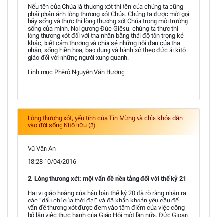
Nếu tên của Chúa là thương xót thì tên của chúng ta cũng
phải phản ánh lòng thương xót Chúa. Chúng ta được mời gọi
hãy sống và thực thi lòng thương xót Chúa trong môi trường
sống của mình. Noi gương Đức Giêsu, chúng ta thực thi
lòng thương xót đối với tha nhân bằng thái độ tôn trọng kẻ
khác, biết cảm thương và chia sẻ những nỗi đau của tha
nhân, sống hiền hòa, bao dung và hành xử theo đức ái kitô
giáo đối với những người xung quanh.
Linh mục Phêrô Nguyễn Văn Hương
Lòng thương xót, yếu tính của Tin Mừng và chìa khóa dẫn
vào đời sống Kitô hữu (3)
Vũ Văn An
18:28 10/04/2016
2. Lòng thương xót: một vấn đề nền tảng đối với thế kỷ 21
Hai vị giáo hoàng của hậu bán thế kỷ 20 đã rõ ràng nhận ra
các “dấu chỉ của thời đại” và đã khẩn khoản yêu cầu để
vấn đề thương xót được đem vào tâm điểm của việc công
bố lẫn việc thực hành của Giáo Hội một lần nữa. Đức Gioan