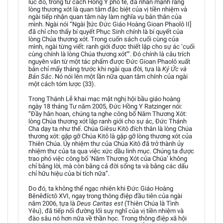
lúc đó, trong tư cách Hồng Y phó tế, đã nhấn mạnh rằng
lòng thương xót là quan tâm đặc biệt của vị tiền nhiệm và
ngài tiếp nhận quan tâm này làm nghĩa vụ bản thân của
mình. Ngài nói “Ngài [tức Đức Giáo Hoàng Gioan Phaolô II]
đã chỉ cho thấy bí quyết Phục Sinh chính là bí quyết của
lòng Chúa thương xót. Trong cuốn sách cuối cùng của
mình, ngài từng viết: ranh giới được thiết lập cho sự ác ‘cuối
cùng chính là lòng Chúa thương xót’”. Đó chính là câu trích
nguyên văn từ một tác phẩm được Đức Gioan Phaolô xuất
bản chỉ mấy tháng trước khi ngài qua đời, tựa là
Ký Ức và
Bản Sắc
. Nó nói lên một lần nữa quan tâm chính của ngài
một cách tóm lược (33).
Trong Thánh Lễ khai mạc mật nghị hội bầu giáo hoàng
ngày 18 tháng Tư năm 2005, Đức Hồng Y Ratzinger nói:
“Đầy hân hoan, chúng ta nghe công bố Năm Thương Xót:
lòng Chúa thương xót lập ranh giới cho sự ác, Đức Thánh
Cha dạy ta như thế. Chúa Giêsu Kitô đích thân là lòng Chúa
thương xót: gặp gỡ Chúa Kitô là gặp gỡ lòng thương xót của
Thiên Chúa. Ủy nhiệm thư của Chúa Kitô đã trở thành ủy
nhiệm thư của ta qua việc xức dầu linh mục. Chúng ta được
trao phó việc công bố ‘Năm Thương Xót của Chúa’ không
chỉ bằng lời, mà còn bằng cả đời sống ta và bằng các dấu
chỉ hữu hiệu của bí tích nữa”.
Do đó, ta không thể ngạc nhiên khi Đức Giáo Hoàng
Bênêđíctô XVI, ngay trong thông điệp đầu tiên của ngài
năm 2006, tựa là
Deus Caritas est
(Thiên Chúa là Tình
Yêu), đã tiếp nối đường lối suy nghĩ của vị tiền nhiệm và
đào sâu nó hơn nữa về thần học. Trong thông điệp xã hội