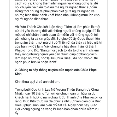
cách vội vã, không thèm nhìn người và không dừng lại để
nói chuyển, và hiểu rõ điều mà người nghèo thực sự cần.
Đồng thời chúng ta phải phân biệt giữa người nghèo và
những hình thức hành khất khác nhau không mưu ích cho
người nghèo đích thực.
Và Đức Thánh Cha kết luận rằng: “Tóm lại làm phúc là một
cử chỉ yêu thương đối với những người chúng ta gặp; đó là
một cử chỉ chân thành quan tâm đến với những người tới
gần chúng ta và xin giúp đỡ. Sự giúp đỡ ấy được thực hiện
trong âm thầm, nơi mà chỉ có Thiên Chúa thấy và hiểu giá trị
của hành vi đã làm. Vậy chúng ta hãy đón nhận lời thánh
Phaolô Tông Đồ: “Bằng mọi cách tôi đã tỏ cho anh chị em
thấy rằng những người yếu cần được giúp đỡ bằng cách
làm việc như thế, nhớ lại lời Chúa Giêsu đã nói: Cho đi thì
hạnh phúc hơn là nhận lãnh!”
2. Chúng ta hãy thông truyền sức mạnh của Chúa Phục
Sinh
Kính thưa quý vị và anh chị em,
Trong buổi đọc kinh Lạy Nữ Vương Thiên Đàng trưa Chúa
Nhật, ngày 10 tháng Tư, với vài chục ngàn tín hữu và du
khách hành hương năm châu, Đức Thánh Cha Phanxicô nói
rằng: Đức Kitô thực sự đã phục sinh! Sự hiện diện của Đức
Giêsu phục sinh làm biến đổi tất cả. Ngày hôm nay, Giáo
Hội không ngừng ca vang lời loan báo chan chứa niềm vui
ấy.