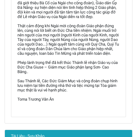
đã giới thiệu Bà Cố của Ngài cho cộng đoàn), Giáo dân Gp
Đà Nẵng- sự hiện diện nói lên tình hiệp thông 2 Giáo phận,
đội kèn và mọi người đã tận tâm tận lực cộng tác giúp đỡ
để Lễ nhận Giáo vụ của Ngài diễn ra tốt đẹp.
Thật cảm động khi Ngài mời cộng đoàn Giáo phận đứng
lên, cùng nói lời biết ơn Đức Cha tiền nhiệm. Ngài muối trở
nên người của mọi người (người Kinh của người Kinh, người
Tày của người Tày, người Nùng của người Nùng, người Dao
của người Dao….) Ngài quyết tâm cùng với Quý Cha, Quý Tu
sĩ và cộng đoàn Dân Chúa làm cho Giáo phận hiệp nhất,
cầu nguyện, loan báo Tin Mừng và phát triển toàn diện.
Phép lành trọng thể đã kết thúc Thánh lễ nhận Giáo vụ của
Đức Cha Giuse – Giám mục Giáo phận lạng Sơn- Cao
Bằng..
Sau Thánh lễ, Các Đức Giám Mục và cộng đoàn chụp hình
lưu niệm tại tiền đường nhà thờ và tiệc mừng tại Tòa giám
mục thật là vui vẻ hạnh phúc.
Toma Trương Văn Ân
Tài Liệu - Sưu Khảo