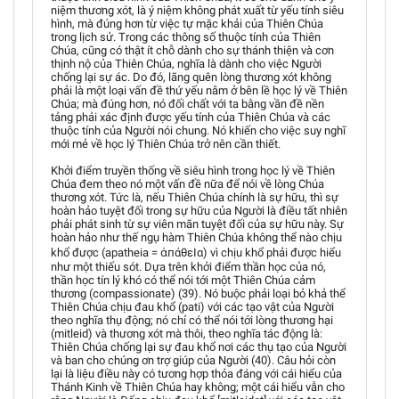
niệm thương xót, là ý niệm không phát xuất từ yếu tính siêu
hình, mà đúng hơn từ việc tự mặc khải của Thiên Chúa
trong lịch sử. Trong các thông số thuộc tính của Thiên
Chúa, cũng có thật ít chỗ dành cho sự thánh thiện và cơn
thịnh nộ của Thiên Chúa, nghĩa là dành cho việc Người
chống lại sự ác. Do đó, lãng quên lòng thương xót không
phải là một loại vấn đề thứ yếu nằm ở bên lề học lý về Thiên
Chúa; mà đúng hơn, nó đối chất với ta bằng vần đề nền
tảng phải xác định được yếu tính của Thiên Chúa và các
thuộc tính của Người nói chung. Nó khiến cho việc suy nghĩ
mới mẻ về học lý Thiên Chúa trở nên cần thiết.
Khởi điểm truyền thống về siêu hình trong học lý về Thiên
Chúa đem theo nó một vấn đề nữa để nói về lòng Chúa
thương xót. Tức là, nếu Thiên Chúa chính là sự hữu, thì sự
hoàn hảo tuyệt đối trong sự hữu của Người là điều tất nhiên
phải phát sinh từ sự viên mãn tuyệt đối của sự hữu này. Sự
hoàn hảo như thế ngụ hàm Thiên Chúa không thể nào chịu
khổ được (apatheia = ἀᴨάθεΙα) vì chịu khổ phải được hiểu
như một thiếu sót. Dựa trên khởi điểm thần học của nó,
thần học tín lý khó có thể nói tới một Thiên Chúa cảm
thương (compassionate) (39). Nó buộc phải loại bỏ khả thể
Thiên Chúa chịu đau khổ (pati) với các tạo vật của Người
theo nghĩa thụ động; nó chỉ có thể nói tới lòng thương hại
(mitleid) và thương xót mà thôi, theo nghĩa tác động là:
Thiên Chúa chống lại sự đau khổ nơi các thụ tạo của Người
và ban cho chúng ơn trợ giúp của Người (40). Câu hỏi còn
lại là liệu điều này có tương hợp thỏa đáng với cái hiểu của
Thánh Kinh về Thiên Chúa hay không; một cái hiểu vẫn cho