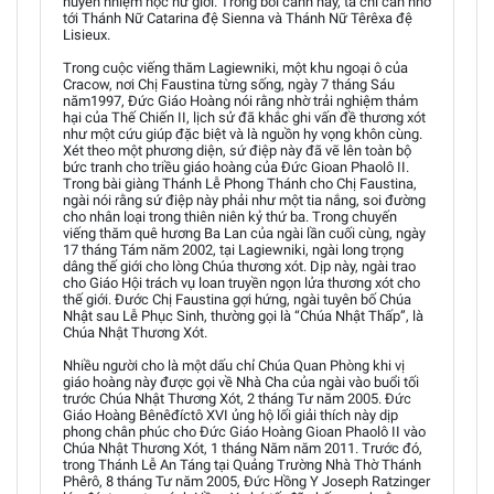
huyền nhiệm học nữ giới. Trong bối cảnh này, ta chỉ cần nhớ
tới Thánh Nữ Catarina đệ Sienna và Thánh Nữ Têrêxa đệ
Lisieux.
Trong cuộc viếng thăm Lagiewniki, một khu ngoại ô của
Cracow, nơi Chị Faustina từng sống, ngày 7 tháng Sáu
năm1997, Đức Giáo Hoàng nói rằng nhờ trải nghiệm thảm
hại của Thế Chiến II, lịch sử đã khắc ghi vấn đề thương xót
như một cứu giúp đặc biệt và là nguồn hy vọng khôn cùng.
Xét theo một phương diện, sứ điệp này đã vẽ lên toàn bộ
bức tranh cho triều giáo hoàng của Đức Gioan Phaolô II.
Trong bài giàng Thánh Lễ Phong Thánh cho Chị Faustina,
ngài nói rằng sứ điệp này phải như một tia nắng, soi đường
cho nhân loại trong thiên niên kỷ thứ ba. Trong chuyến
viếng thăm quê hương Ba Lan của ngài lần cuối cùng, ngày
17 tháng Tám năm 2002, tại Lagiewniki, ngài long trọng
dâng thế giới cho lòng Chúa thương xót. Dịp này, ngài trao
cho Giáo Hội trách vụ loan truyền ngọn lửa thương xót cho
thế giới. Đước Chị Faustina gợi hứng, ngài tuyên bố Chúa
Nhật sau Lễ Phục Sinh, thường gọi là “Chúa Nhật Thấp”, là
Chúa Nhật Thương Xót.
Nhiều người cho là một dấu chỉ Chúa Quan Phòng khi vị
giáo hoàng này được gọi về Nhà Cha của ngài vào buổi tối
trước Chúa Nhật Thương Xót, 2 tháng Tư năm 2005. Đức
Giáo Hoàng Bênêđíctô XVI ủng hộ lối giải thích này dịp
phong chân phúc cho Đức Giáo Hoàng Gioan Phaolô II vào
Chúa Nhật Thương Xót, 1 tháng Năm năm 2011. Trước đó,
trong Thánh Lễ An Táng tại Quảng Trường Nhà Thờ Thánh
Phêrô, 8 tháng Tư năm 2005, Đức Hồng Y Joseph Ratzinger