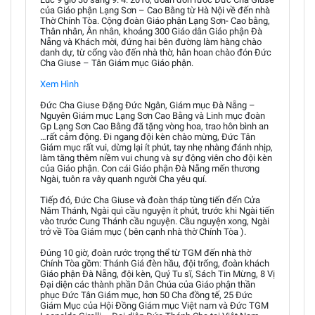
của Giáo phận Lạng Sơn – Cao Bằng từ Hà Nội về đến nhà
Thờ Chính Tòa. Cộng đoàn Giáo phận Lạng Sơn- Cao bằng,
Thân nhân, Ân nhân, khoảng 300 Giáo dân Giáo phận Đà
Nẵng và Khách mời, đứng hai bên đường làm hàng chào
danh dự, từ cổng vào đến nhà thờ, hân hoan chào đón Đức
Cha Giuse – Tân Giám mục Giáo phận.
Xem Hình
Đức Cha Giuse Đặng Đức Ngân, Giám mục Đà Nẵng –
Nguyên Giám mục Lạng Sơn Cao Bằng và Linh mục đoàn
Gp Lạng Sơn Cao Bằng đã tặng vòng hoa, trao hôn bình an
…rất cảm động. Đi ngang đội kèn chào mừng, Đức Tân
Giám mục rất vui, dừng lại ít phút, tay nhẹ nhàng đánh nhịp,
làm tăng thêm niềm vui chung và sự động viên cho đội kèn
của Giáo phận. Con cái Giáo phận Đà Nẵng mến thương
Ngài, tuôn ra vây quanh người Cha yêu quí.
Tiếp đó, Đức Cha Giuse và đoàn tháp tùng tiến đến Cửa
Năm Thánh, Ngài quì cầu nguyện ít phút, trước khi Ngài tiến
vào trước Cung Thánh cầu nguyện. Cầu nguyện xong, Ngài
trở về Tòa Giám mục ( bên cạnh nhà thờ Chính Tòa ).
Đúng 10 giờ, đoàn rước trọng thể từ TGM đến nhà thờ
Chính Tòa gồm: Thánh Giá đèn hầu, đội trống, đoàn khách
Giáo phận Đà Nẵng, đội kèn, Quý Tu sĩ, Sách Tin Mừng, 8 Vị
Đại diện các thành phần Dân Chúa của Giáo phận thần
phục Đức Tân Giám mục, hơn 50 Cha đồng tế, 25 Đức
Giám Mục của Hội Đồng Giám mục Việt nam và Đức TGM