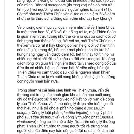
rằng Người là Đấng chịu đau khổ [mitleidet] với các tạo vật
của mình, Đấng vì
misericors
(thương xót) nên có một trái
tim (
cor
) với người nghèo và vì người nghèo (
miseri
) (41).
Có thể nào một Thiên Chúa vốn được quan niệm là vô cảm
như thế lại thực sự là đồng cảm đến như vậy hay không?
Về phương diện mục vụ, quan niệm như thế về Thiên Chúa
là một thảm họa. Vì, đối với đa số người ta, một Thiên Chúa
bị quan niệm trừu tượng như thế xem ra quá xa cách đối với
tình trạng bản thân của họ. Đối với họ, một Thiên Chúa như
thế xem ra có rất ít hay không có liên hệ gì đối với hiện tình
của thế giới, trong đó, hầu như mọi phúc trình tin tức hãi
hùng hàng ngày vẫn được đem tới, hết tin này tới tin nọ, và
nhiều người bị bối rối lo âu sâu xa đối với tương lai. Khoảng
cách rộng lớn giữa trải nghiệm thực tại và việc công bố của
đức tin có nhiều hậu quả thảm hại. Vì việc công bố một
Thiên Chúa vô cảm trước đau khổ là nguyên nhân khiến
Thiên Chúa ra xa lạ và cuối cùng không liên hệ gì tới những
con người nhân bản nữa.
Trong phạm vi cái hiểu siêu hình về Thiên Chúa, vấn đề
thương xót trong các sách giáo khoa thần học cuối cùng
chỉ có thể được xử lý trong việc nối kết nó với vấn đề công
lý của Thiên Chúa, và là thứ công lý được nền triết học cổ
thời hiểu như là trả cho ai phần họ đáng được (
suum
cuique
). Công lý luật pháp (
Justitia legalis
), công lý phân
phối (
Justitia distributiva
) và công lý thưởng phạt (
Justitia
vindicativa
) cũng có liên hệ ở đây. Dựa trên công lý thưởng
phạt, Thiên Chúa tưởng thưởng người tốt và trừng phạt
người xấu. Cả điều này hẳn cũng sẽ đặt ra câu hỏi làm thế