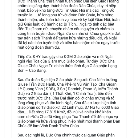
Đức Thánh Cha, thừa nhận tuân phục Đại diện Giáo Hoàng,
chăm lo giảng dạy, thánh hóa đoàn Dân Chúa, duy trì hiệp
nhất, bảo vệ kho tàng Đức Tin Giáo Hội mà các Tông Đồ
truyền lại…..tỏ lòng phụ tử với đoàn Dân Chúa, hứa sống
thánh thiện, chu toàn trách vụ, bảo vệ kỷ luật Giáo Hội, tuân
giữ Giáo luật, cử hành các Bí Tích….Ngài tỏ tình đặc biệt
đến Tu sĩ nam nữ, chuyên chăm cầu nguyện và chăm lo
công trình truyền Giáo. Ngài đã xin nhờ ơn Chúa giúp khi đặt
tay trên sách Thánh để tuyên hứa những điều đó, và Ngài
đã ký các bản tuyên thệ và biên bản nhậm chức ngay trước
mặt cộng đoàn tham dự.
Tiếp đó, ĐHY trao gậy cho ĐGM Giáo phận và mời Ngài
ngồi vào Tòa của Giám mục Giáo phận. Từ đây, Đức Cha
Giuse Châu Ngọc Tri chính thức lãnh đạo Giáo phận Lạng
Sơn – Cao Bằng.
Sau đó đoàn Đại diện Giáo phận 8 người: Cha Niên trưởng
Giuse Trần Đức Hạnh, Cha Phê-rô Vũ Văn Tạo, Cha Gioan
Lê Quang Vinh ( SDB), 3 Sơ ( Đaminh, Phao-lô, Mến Thánh
Giá) và 2 Giáo dân ( 1 Thất Khê, 1 Chính Tòa ), tiến đến
trước mặt Đức Cha. Cha Đại diện có lời chào mừng và tỏ
lòng vâng phục và tôn kính Ngài, Cha đã sơ lược hiện tình
Giáo phận có 13 Giáo xứ, 22 Linh mục, 37 Nữ tu, 6000 Giáo
dân…. Đất rộng 17.815 Km2, đồi núi và nhiều khó khăn…,
cám ơn Đức Cha đã vâng phục Tòa Thánh để đến phục vụ
Giáo phận và hứa vâng phục, hiệp nhất mọi thành phần Dân
Chúa để làm Vinh Danh Thiên Chúa.
Sau các nghi lễ, Đức Cha chính thức cai quản Giáo phận,