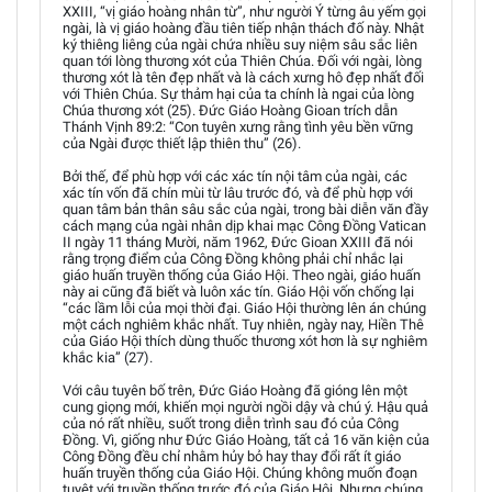
XXIII, “vị giáo hoàng nhân từ”, như người Ý từng âu yếm gọi
ngài, là vị giáo hoàng đầu tiên tiếp nhận thách đố này. Nhật
ký thiêng liêng của ngài chứa nhiều suy niệm sâu sắc liên
quan tới lòng thương xót của Thiên Chúa. Đối với ngài, lòng
thương xót là tên đẹp nhất và là cách xưng hô đẹp nhất đối
với Thiên Chúa. Sự thảm hại của ta chính là ngai của lòng
Chúa thương xót (25). Đức Giáo Hoàng Gioan trích dẫn
Thánh Vịnh 89:2: “Con tuyên xưng rằng tình yêu bền vững
của Ngài được thiết lập thiên thu” (26).
Bởi thế, để phù hợp với các xác tín nội tâm của ngài, các
xác tín vốn đã chín mùi từ lâu trước đó, và để phù hợp với
quan tâm bản thân sâu sắc của ngài, trong bài diễn văn đầy
cách mạng của ngài nhân dịp khai mạc Công Đồng Vatican
II ngày 11 tháng Mười, năm 1962, Đức Gioan XXIII đã nói
rằng trọng điểm của Công Đồng không phải chỉ nhắc lại
giáo huấn truyền thống của Giáo Hội. Theo ngài, giáo huấn
này ai cũng đã biết và luôn xác tín. Giáo Hội vốn chống lại
“các lầm lỗi của mọi thời đại. Giáo Hội thường lên án chúng
một cách nghiêm khắc nhất. Tuy nhiên, ngày nay, Hiền Thê
của Giáo Hội thích dùng thuốc thương xót hơn là sự nghiêm
khắc kia” (27).
Với câu tuyên bố trên, Đức Giáo Hoàng đã gióng lên một
cung giọng mới, khiến mọi người ngồi dậy và chú ý. Hậu quả
của nó rất nhiều, suốt trong diễn trình sau đó của Công
Đồng. Vì, giống như Đức Giáo Hoàng, tất cả 16 văn kiện của
Công Đồng đều chỉ nhằm hủy bỏ hay thay đổi rất ít giáo
huấn truyền thống của Giáo Hội. Chúng không muốn đoạn
tuyệt với truyền thống trước đó của Giáo Hội. Nhưng chúng