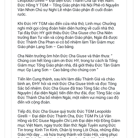
Leopoldo Girelli – Đại diện Đức Thánh Cha tại Việt Nam.
Đức Hồng Y TGM – Tổng Giáo phận Hà Nội Phê-rô Nguyễn
Văn Nhơn Chủ sự Nghi Lễ nhận Giáo phận đi cuối đoàn
rước.
Khi Đức HY TGM vào đến cửa nhà thờ, Linh mục Chưởng
nghi mời gọi cộng đoàn hiện diện hướng về cuối nhà thờ.
Tại đây Đức HY giới thiệu Đức Cha Giuse cho Cha Niên
trưởng Ban Tư vấn và cộng đoàn Giáo phận, Ngài đã được
Đức Thánh Cha Phan-xi-cô bổ nhiệm làm Tân Giám mục
Giáo phận Lạng Sơn – Cao bằng.
Cha Niên trưởng ôm hôn Đức Cha Giuse và thân thưa: “
Chúng con hết lòng cám ơn Đức HY, trong tư cách là Tổng
Giám mục Tổng Giáo phận nhà, đã giới thiệu Đức Tân Giám
mục Gp Lạng Sơn – Cao bằng cho chúng con “
Tiến lên Cung thánh, sau khi làm dấu Thánh Giá và chào
bình an, ĐHY hỏi và mời Đức Cha Giuse trình và đọc Tông
Sắc bổ nhiệm. Đức Cha Giuse đã trao Tông Sắc cho Cha
Nguyên ( đại diện Ngài) tiến đến thư đài, đọc Tông Sắc của
Đức Thánh Cha bổ nhiệm Ngài, một niềm vui mừng cao độ
đến với cộng đoàn.
Tiếp đó, Đức Cha Giuse quỳ trước Đức TGM Leopoldo
Girelli – Đại diện Đức Thánh Cha, Đức TGM Px Lê Văn
Hồng và ĐC Giuse Nguyễn Chí Linh Đại diện Hội Đồng Giám
mục Việt Nam, ngay trước Bàn thờ: Ngài Tuyên xưng Đức
Tin trong: Kinh Tin Kính, Chân lý trong Lời Chúa, những điều
Giáo Hội dạy ….và hứa trung thành với Giáo Hội, vâng phục