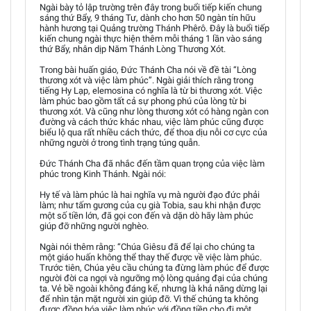
Ngài bày tỏ lập trường trên đây trong buổi tiếp kiến chung
sáng thứ Bẩy, 9 tháng Tư, dành cho hơn 50 ngàn tín hữu
hành hương tại Quảng trường Thánh Phêrô. Đây là buổi tiếp
kiến chung ngài thực hiện thêm mỗi tháng 1 lần vào sáng
thứ Bẩy, nhân dịp Năm Thánh Lòng Thương Xót.
Trong bài huấn giáo, Đức Thánh Cha nói về đề tài “Lòng
thương xót và việc làm phúc”. Ngài giải thích rằng trong
tiếng Hy Lạp, elemosina có nghĩa là từ bi thương xót. Việc
làm phúc bao gồm tất cả sự phong phú của lòng từ bi
thương xót. Và cũng như lòng thương xót có hàng ngàn con
đường và cách thức khác nhau, việc làm phúc cũng được
biểu lộ qua rất nhiều cách thức, để thoa dịu nỗi cơ cực của
những người ở trong tình trạng túng quẫn.
Đức Thánh Cha đã nhắc đến tầm quan trọng của việc làm
phúc trong Kinh Thánh. Ngài nói:
Hy tế và làm phúc là hai nghĩa vụ mà người đạo đức phải
làm; như tấm gương của cụ già Tobia, sau khi nhận được
một số tiền lớn, đã gọi con đến và dặn dò hãy làm phúc
giúp đỡ những người nghèo.
Ngài nói thêm rằng: “Chúa Giêsu đã để lại cho chúng ta
một giáo huấn không thể thay thế được về việc làm phúc.
Trước tiên, Chúa yêu cầu chúng ta đừng làm phúc để được
người đời ca ngợi và ngưỡng mộ lòng quảng đại của chúng
ta. Vẻ bề ngoài không đáng kể, nhưng là khả năng dừng lại
để nhìn tận mặt người xin giúp đỡ. Vì thế chúng ta không
được đồng hóa việc làm phúc với đồng tiền cho đi một