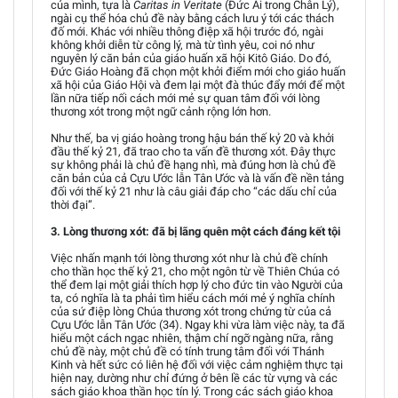
của mình, tựa là
Caritas in Veritate
(Đức Ái trong Chân Lý),
ngài cụ thể hóa chủ đề này bằng cách lưu ý tới các thách
đố mới. Khác với nhiều thông điệp xã hội trước đó, ngài
không khởi diễn từ công lý, mà từ tình yêu, coi nó như
nguyên lý căn bản của giáo huấn xã hội Kitô Giáo. Do đó,
Đức Giáo Hoàng đã chọn một khởi điểm mới cho giáo huấn
xã hội của Giáo Hội và đem lại một đà thúc đẩy mới để một
lần nữa tiếp nối cách mới mẻ sự quan tâm đối với lòng
thương xót trong một ngữ cảnh rộng lớn hơn.
Như thế, ba vị giáo hoàng trong hậu bán thế kỷ 20 và khởi
đầu thế kỷ 21, đã trao cho ta vấn đề thương xót. Đây thực
sự không phải là chủ đề hạng nhì, mà đúng hơn là chủ đề
căn bản của cả Cựu Ước lẫn Tân Ước và là vấn đề nền tảng
đối với thế kỷ 21 như là câu giải đáp cho “các dấu chỉ của
thời đại”.
3. Lòng thương xót: đã bị lãng quên một cách đáng kết tội
Việc nhấn mạnh tới lòng thương xót như là chủ đề chính
cho thần học thế kỷ 21, cho một ngôn từ về Thiên Chúa có
thể đem lại một giải thích hợp lý cho đức tin vào Người của
ta, có nghĩa là ta phải tìm hiểu cách mới mẻ ý nghĩa chính
của sứ điệp lòng Chúa thương xót trong chứng từ của cả
Cựu Ước lẫn Tân Ước (34). Ngay khi vừa làm việc này, ta đã
hiểu một cách ngạc nhiên, thậm chí ngỡ ngàng nữa, rằng
chủ đề này, một chủ đề có tính trung tâm đối với Thánh
Kinh và hết sức có liên hệ đối với việc cảm nghiệm thực tại
hiện nay, dường như chỉ đứng ở bên lề các từ vựng và các
sách giáo khoa thần học tín lý. Trong các sách giáo khoa