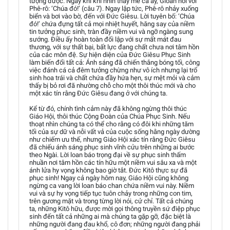
tượng được. Ngay khi khi nhìn thấy mẻ cá ấy, Gioan nói với
Phê-rô: ‘Chúa đó!’ (câu 7). Ngay lập tức, Phê-rô nhảy xuống
biển và bơi vào bờ, đến với Đức Giêsu. Lời tuyên bố: ‘Chúa
đó!’ chứa đựng tất cả mọi nhiệt huyết, hăng say của niềm
tin tưởng phục sinh, tràn đầy niềm vui và ngỡ ngàng sung
sướng. Điều ấy hoàn toàn đối lập với sự mất mát đau
thương, với sự thất bại, bất lực đang chất chưa nơi tâm hồn
của các môn đệ. Sự hiện diện của Đức Giêsu Phục Sinh
làm biến đổi tất cả: Ánh sáng đã chiến thắng bóng tối, công
việc đánh cá cả đêm tưởng chừng như vô ích nhưng lại trổ
sinh hoa trái và chất chứa đầy hứa hẹn, sự mệt mỏi và cảm
thấy bị bỏ rơi đã nhường chỗ cho một thôi thúc mới và cho
một xác tín rằng Đức Giêsu đang ở với chúng ta.
Kể từ đó, chính tình cảm này đã không ngừng thôi thúc
Giáo Hội, thôi thúc Cộng Đoàn của Chúa Phục Sinh. Nếu
thoạt nhìn chúng ta có thể cho rằng có đôi khi những tăm
tối của sự dữ và nỗi vất vả của cuộc sống hằng ngày dường
như chiếm ưu thế, nhưng Giáo Hội xác tín rằng Đức Giêsu
đã chiếu ánh sáng phục sinh vĩnh cửu trên những ai bước
theo Ngài. Lời loan báo trọng đại về sự phục sinh thấm
nhuần nơi tâm hồn các tín hữu một niềm vui sâu xa và một
ánh lửa hy vọng không bao giờ tắt. Đức Kitô thực sự đã
phục sinh! Ngay cả ngày hôm nay, Giáo Hội cũng không
ngừng ca vang lời loan báo chan chứa niềm vui này. Niềm
vui và sự hy vọng tiếp tục tuôn chảy trong những con tim,
trên gương mặt và trong từng lời nói, cử chỉ. Tất cả chúng
ta, những Kitô hữu, được mời gọi thông truyền sứ điệp phục
sinh đến tất cả những ai mà chúng ta gặp gỡ, đặc biệt là
những người đang đau khổ, cô đơn; những người đang phải