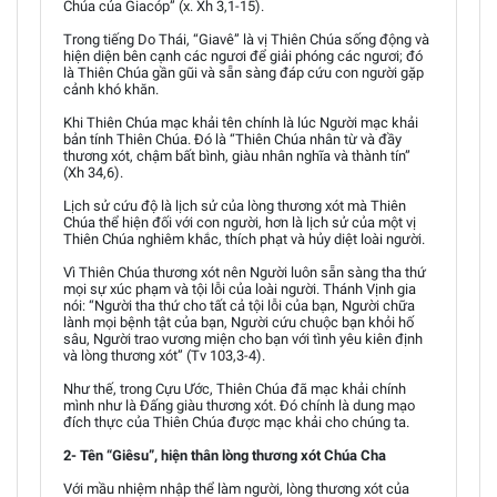
Chúa của Giacóp” (x. Xh 3,1-15).
Trong tiếng Do Thái, “Giavê” là vị Thiên Chúa sống động và
hiện diện bên cạnh các ngươi để giải phóng các ngươi; đó
là Thiên Chúa gần gũi và sẵn sàng đáp cứu con người gặp
cảnh khó khăn.
Khi Thiên Chúa mạc khải tên chính là lúc Người mạc khải
bản tính Thiên Chúa. Đó là “Thiên Chúa nhân từ và đầy
thương xót, chậm bất bình, giàu nhân nghĩa và thành tín”
(Xh 34,6).
Lịch sử cứu độ là lịch sử của lòng thương xót mà Thiên
Chúa thể hiện đối với con người, hơn là lịch sử của một vị
Thiên Chúa nghiêm khắc, thích phạt và hủy diệt loài người.
Vì Thiên Chúa thương xót nên Người luôn sẵn sàng tha thứ
mọi sự xúc phạm và tội lỗi của loài người. Thánh Vịnh gia
nói: “Người tha thứ cho tất cả tội lỗi của bạn, Người chữa
lành mọi bệnh tật của bạn, Người cứu chuộc bạn khỏi hố
sâu, Người trao vương miện cho bạn với tình yêu kiên định
và lòng thương xót” (Tv 103,3-4).
Như thế, trong Cựu Ước, Thiên Chúa đã mạc khải chính
mình như là Đấng giàu thương xót. Đó chính là dung mạo
đích thực của Thiên Chúa được mạc khải cho chúng ta.
2- Tên “Giêsu”, hiện thân lòng thương xót Chúa Cha
Với mầu nhiệm nhập thể làm người, lòng thương xót của