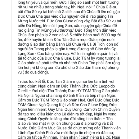
lòng tin yêu và quí mến. Đức Tổng so sánh một hình tượng
rất vui và nhiều tràng pháo tay, khi Ngài nói: “ Chúa Giê-su
bắt đầu Sứ vụ tại biển hồ Galilê, sau đó Chúa đi lên núi gặp
Đức Chúa Cha qua việc cầu nguyện để đi rao giảng Tin
Mừng Nước trời. Đức Cha Giuse cũng vây, Bắt đầu Sứ vụ tại
biển Đà Nẵng, lên núi Lạng Sơn, cầu nguyện gặp Chúa để
rao giảng Tin Mừng yêu thương.” Đức Tổng trích dẫn việc
Chúa làm phép lạ 2 con cá và 5 chiếc bánh nuôi 5000 người
ăn, để khuyến khích Đức Tân Giám mục Giáo phận nuôi
dưỡng Giáo dân bằng Bánh Lời Chúa và Cá Bí Tích, con số
người ăn Trong phép lạ gần tương đương số Giáo dân Gp
Lạng Sơn - Cao bằng hiện nay. Với kinh nghiệm quản trị và
tài tổ chức của Đức Cha Giuse, Đức TGM hy vọng tương lai
Giáo phận sẽ phát triển và nhà thờ Chính Tòa phải làm rộng
lớn hơn, vì không còn đủ chổ cho Giáo dân tham dự phụng
vụ ( do quá đông).
Trước lúc kết lễ, Đức Tân Giám mục nói lên tâm tình với
cộng đoàn: Ngài cám ơn Đức Thánh Cha; Đức Leopoldo
Girelli – Đại diện Tòa Thánh; Đức HY TGM Tổng Giáo phận
Hà Nội là Người cha nâng đỡ tinh thần và tiếp nhận Ngài;
Cám ơn Đức TGM Tổng Giáo phận Huế, Quý Đức Cha; Đức
TGM Giuse Ngô Quang Kiệt và Đức Cha Giuse Đặng Đức
Ngân tiền nhiệm; Quý Cha, Quý Dòng; Cám ơn Chính Quyền
đã tạo mọi điều kiện cho Lễ diễn ra tốt đẹp, Ngài hy vọng
cùng Chính Quyền lo lắng cho đời sống tinh thần – Tôn
Giáo và mọi mặt vì lợi ích chung của địa phương và Đất
Nước. Đức Giám Mục Giuse đã chúc mừng các Thành viên
Lãnh đạo Chính Phủ vừa mới được tín nhiệm và đắc cử;
Cám ơn tất cả Ân nhân, Thân nhân ( cách riêng Bà Cố, Ngài