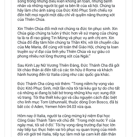
sống trong những điều kiện không an toàn, những bệnh
nhân và những người bị gạt ra bên lề của xã hội. Chúng ta
hãy làm cho ánh sáng của Đức Kitô Phục Sinh chiếu rọi
đến hết mọi người một dấu chỉ về quyền năng thương xót
của Thiên Chúa.
Xin Thiên Chúa đổi mới nơi chúng ra đức tin phục sinh. Xin
Chúa giúp chúng ta luôn ý thức hơn về sứ mạng của chúng
ta là ra đi rao giảng Tin Mừng và phục vụ anh chị em. Xin
Chúa đổ đầy tâm hồn chúng ta Thần Khí, với lời chuyển cầu
của Mẹ Maria, để cùng với toàn thể Giáo Hội, chúng ta loan
truyền sự vĩ đại của tình yêu Thiên Chúa và sự giàu có
phong nhiêu nơi lòng thương xót của Ngài.”
Sau Kinh Lạy Nữ Vương Thiên Đàng, Đức Thánh Cha đã gởi
lời chào thân ái đến tất cả các tín hữu ở Roma và khách
hành hương đến từ Italia cũng như các quốc gia khác.
Đức Thánh Cha cũng nói thêm: “Trong niềm hy vọng vào
Đức Kitô Phục Sinh, một lần nữa tôi tái kêu gọi tự do cho tất
cả những ai đang bị bắt bớ trong những khu vực xung đột
vũ trang. Tôi tha thiết kêu gọi và cầu nguyện cách đặc biệt
cho linh mục Tom Uzhunnalil, thuộc dòng Don Bosco, đã bị
bắt cóc ở Aden, Yemen hôm 04.03 vừa qua.
Hôm nay ở Italia, người ta cũng mừng kỷ niệm Đại học
Công Giáo Thánh Tâm với chủ đề: ‘Trong một nước Ý của
ngày mai, tôi sẽ ở đó.’ Tôi hy vọng rằng trường đại học lớn
này tiếp tục thực hiện vai trò phục vụ quan trọng của mình
đối với giới trẻ Italia, tiếp tục làm mới lại cam kết dấn thân